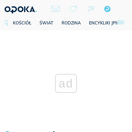
KOŚCIÓŁ
ŚWIAT
RODZINA
ENCYKLIKI JPII
SE
ad