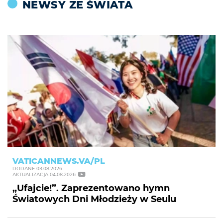
NEWSY ZE ŚWIATA
VATICANNEWS.VA/PL
DODANE
03.08.2026
AKTUALIZACJA
04.08.2026
„Ufajcie!”. Zaprezentowano hymn
Światowych Dni Młodzieży w Seulu