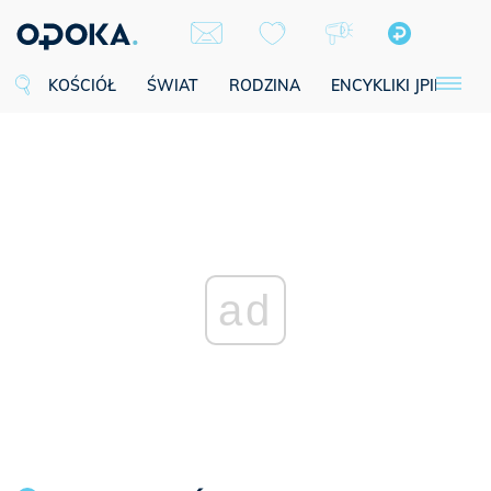
KOŚCIÓŁ
ŚWIAT
RODZINA
ENCYKLIKI JPII
SE
ad