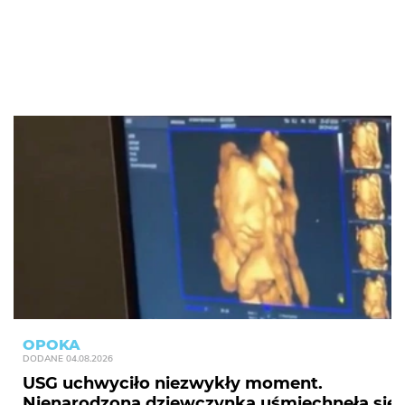
OPOKA
DODANE
04.08.2026
USG uchwyciło niezwykły moment.
Nienarodzona dziewczynka uśmiechnęła się