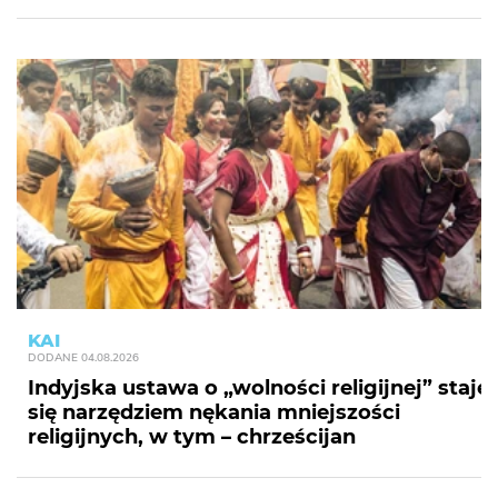
KAI
DODANE
04.08.2026
Indyjska ustawa o „wolności religijnej” staje
się narzędziem nękania mniejszości
religijnych, w tym – chrześcijan