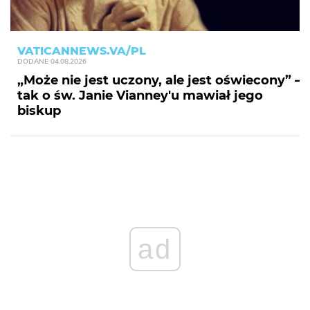
VATICANNEWS.VA/PL
DODANE
04.08.2026
„Może nie jest uczony, ale jest oświecony” –
tak o św. Janie Vianney'u mawiał jego
biskup
ad