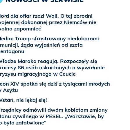
ołd dla ofiar rzezi Woli. O tej zbrodni
ojennej dokonanej przez Niemców nie
olno zapomnieć
edia: Trump sfrustrowany niedoborami
municji, żąda wyjaśnień od szefa
entagonu
ładze Maroka reagują. Rozpoczęły się
rocesy 86 osób oskarżonych o wywołanie
ryzysu migracyjnego w Ceucie
eon XIV spotka się dziś z tysiącami młodych
 Asyżu
stań, nie lękaj się!
rzędnicy odmówili dwóm kobietom zmiany
tanu cywilnego w PESEL. „Warszawie, by
o było załatwione”