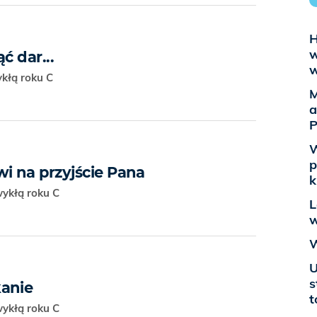
H
w
ć dar...
w
ykłą roku C
M
a
P
W
p
i na przyjście Pana
k
wykłą roku C
L
w
W
U
s
anie
t
wykłą roku C