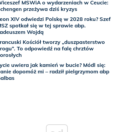
iceszef MSWiA o wydarzeniach w Ceucie:
chengen przeżywa dziś kryzys
eon XIV odwiedzi Polskę w 2028 roku? Szef
SZ spotkał się w tej sprawie abp.
Tadeuszem Wojdą
rancuski Kościół tworzy „duszpasterstwo
rogu”. To odpowiedź na falę chrztów
orosłych
ycie uwiera jak kamień w bucie? Módl się:
anie dopomóż mi – radził pielgrzymom abp
albas