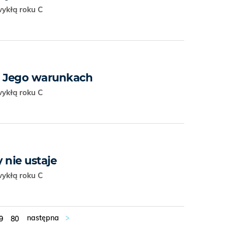
wykłą roku C
a Jego warunkach
wykłą roku C
 nie ustaje
wykłą roku C
9
80