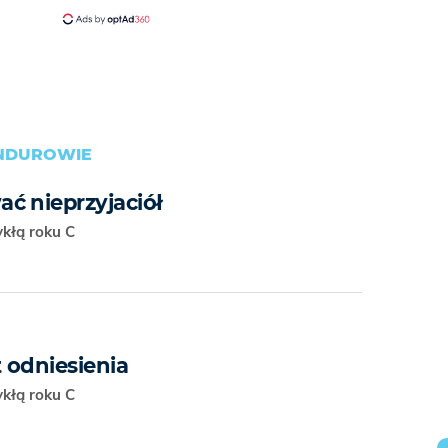
INDUROWIE
ć nieprzyjaciół
ykłą roku C
 odniesienia
ykłą roku C