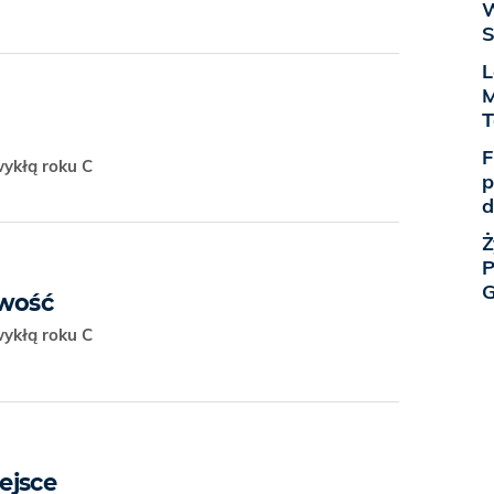
W
S
L
M
F
wykłą roku C
p
d
Ż
P
G
iwość
wykłą roku C
ejsce