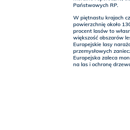
Państwowych RP.
W piętnastu krajach cz
powierzchnię około 130 
procent lasów to własno
większość obszarów leś
Europejskie lasy naraż
przemysłowych zaniecz
Europejska zaleca mon
na las i ochronę drzew