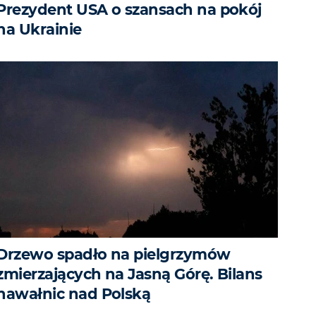
Prezydent USA o szansach na pokój
na Ukrainie
Drzewo spadło na pielgrzymów
zmierzających na Jasną Górę. Bilans
nawałnic nad Polską