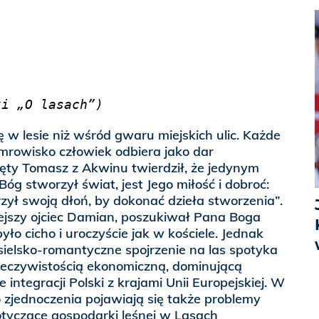
ki „O lasach”)
ę w lesie niż wśród gwaru miejskich ulic. Każde
 mrowisko człowiek odbiera jako dar
ęty Tomasz z Akwinu twierdził, że jedynym
óg stworzył świat, jest Jego miłość i dobroć:
zył swoją dłoń, by dokonać dzieła stworzenia”.
iejszy ojciec Damian, poszukiwał Pana Boga
było cicho i uroczyście jak w kościele. Jednak
i sielsko-romantyczne spojrzenie na las spotyka
rzeczywistością ekonomiczną, dominującą
integracji Polski z krajami Unii Europejskiej. W
 zjednoczenia pojawiają się także problemy
otyczące gospodarki leśnej w Lasach