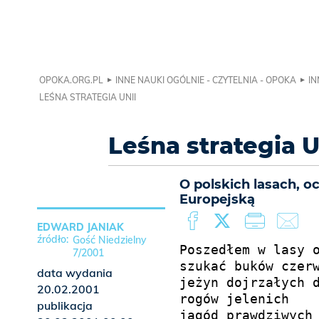
OPOKA.ORG.PL
INNE NAUKI OGÓLNIE - CZYTELNIA - OPOKA
IN
LEŚNA STRATEGIA UNII
Leśna strategia U
O polskich lasach, oc
Europejską
EDWARD JANIAK
Gość Niedzielny
Poszedłem w lasy o
7/2001
szukać buków czerw
data wydania
jeżyn dojrzałych d
20.02.2001
rogów jelenich

publikacja
jagód prawdziwych 