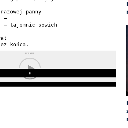
rązowej panny

 —

 — tajemnic sowich

ał

REKLAMA
Play