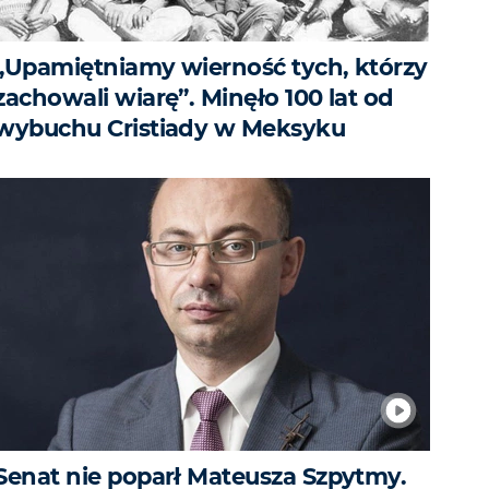
„Upamiętniamy wierność tych, którzy
zachowali wiarę”. Minęło 100 lat od
wybuchu Cristiady w Meksyku
Senat nie poparł Mateusza Szpytmy.