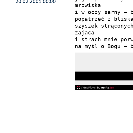
20.02.2001 00:00
mrowiska

i w oczy sarny — b
popatrzeć z bliska
szyszek strąconych
zająca

i strach mnie porw