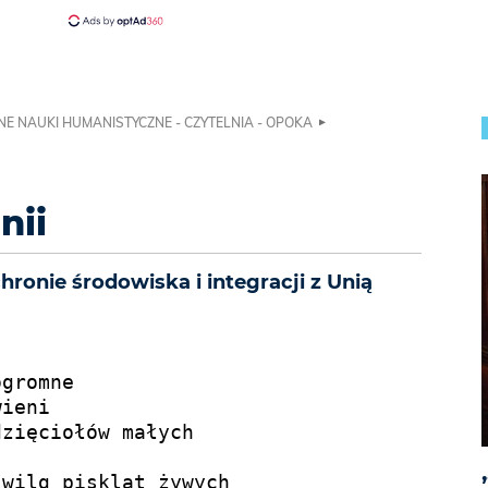
NE NAUKI HUMANISTYCZNE - CZYTELNIA - OPOKA
nii
hronie środowiska i integracji z Unią
gromne

ieni

zięciołów małych

wilg piskląt żywych
