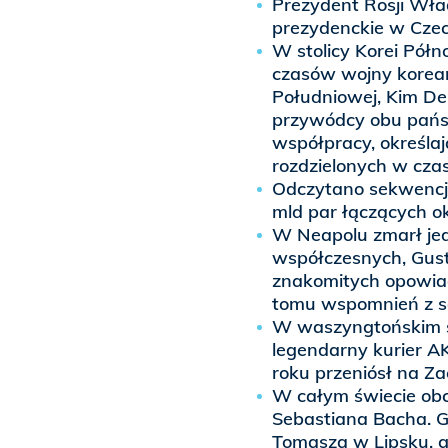
Prezydent Rosji Wła
prezydenckie w Czecz
W stolicy Korei Półn
czasów wojny koreań
Południowej, Kim De
przywódcy obu państ
współpracy, określaj
rozdzielonych w czas
Odczytano sekwencję
mld par łączących 
W Neapolu zmarł jed
współczesnych, Gust
znakomitych opowiad
tomu wspomnień z so
W waszyngtońskim sz
legendarny kurier AK
roku przeniósł na Z
W całym świecie obc
Sebastiana Bacha. G
Tomasza w Lipsku, g