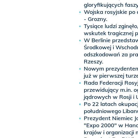
gloryfikujących fasz
Wojska rosyjskie po 
- Grozny.
Tysiące ludzi zginęł
wskutek tragicznej
W Berlinie przedsta
Środkowej i Wschodn
odszkodowań za prac
Rzeszy.
Nowym prezydentem R
już w pierwszej turz
Rada Federacji Rosy
przewidujący m.in. o
jądrowych w Rosji i 
Po 22 latach okupacj
południowego Liban
Prezydent Niemiec 
"Expo 2000" w Hano
krajów i organizacj