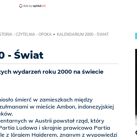
STORIA - CZYTELNIA - OPOKA
KALENDARIUM 2000 - ŚWIAT
 - Świat
zych wydarzeń roku 2000 na świecie
iosło śmierć w zamieszkach między
zułmanami w mieście Ambon, indonezyjskiej
luków.
ntarnych w Austrii powstał rząd, który
Partia Ludowa i skrajnie prawicowa Partia
le z Jörgiem Haiderem, znanym z wypowiedzi