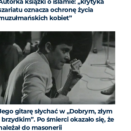
Autorka książki o islamie: „krytyka
szariatu oznacza ochronę życia
muzułmańskich kobiet”
Jego gitarę słychać w „Dobrym, złym
i brzydkim”. Po śmierci okazało się, że
należał do masonerii