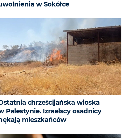
uwolnienia w Sokółce
Ostatnia chrześcijańska wioska
w Palestynie. Izraelscy osadnicy
nękają mieszkańców