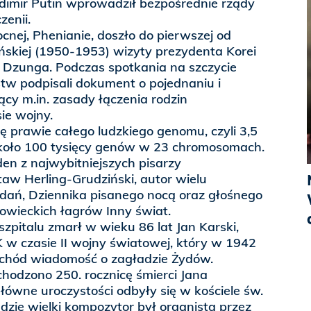
dimir Putin wprowadził bezpośrednie rządy
enii.
ocnej, Phenianie, doszło do pierwszej od
skiej (1950-1953) wizyty prezydenta Korei
 Dzunga. Podczas spotkania na szczycie
w podpisali dokument o pojednaniu i
ący m.in. zasady łączenia rodzin
ie wojny.
 prawie całego ludzkiego genomu, czyli 3,5
około 100 tysięcy genów w 23 chromosomach.
en z najwybitniejszych pisarzy
aw Herling-Grudziński, autor wielu
ań, Dziennika pisanego nocą oraz głośnego
wieckich łagrów Inny świat.
pitalu zmarł w wieku 86 lat Jan Karski,
 w czasie II wojny światowej, który w 1942
achód wiadomość o zagładzie Żydów.
hodzono 250. rocznicę śmierci Jana
łówne uroczystości odbyły się w kościele św.
dzie wielki kompozytor był organistą przez