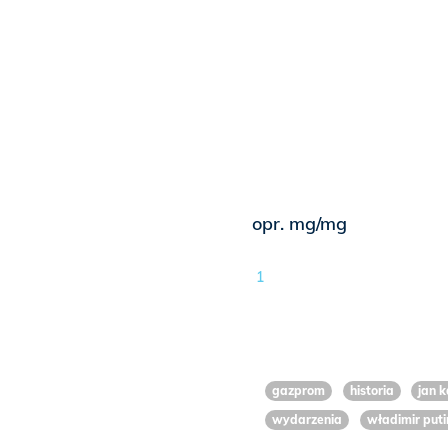
opr. mg/mg
1
gazprom
historia
jan k
wydarzenia
władimir puti