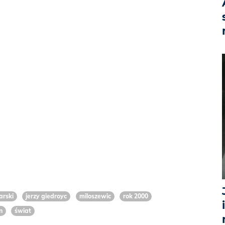
arski
jerzy giedroyc
miloszewic
rok 2000
n
świat