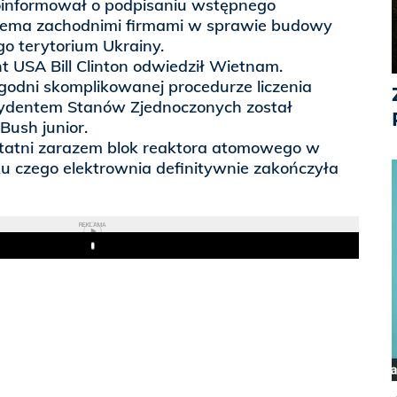
oinformował o podpisaniu wstępnego
erema zachodnimi firmami w sprawie budowy
go terytorium Ukrainy.
t USA Bill Clinton odwiedził Wietnam.
ygodni skomplikowanej procedurze liczenia
dentem Stanów Zjednoczonych został
Bush junior.
ostatni zarazem blok reaktora atomowego w
u czego elektrownia definitywnie zakończyła
REKLAMA
Play