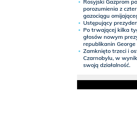
Rosyjski Gazprom p
porozumienia z czt
gazociągu omijające
Ustępujący prezyden
Po trwającej kilka t
głosów nowym prezy
republikanin George 
Zamknięto trzeci i 
Czarnobylu, w wynik
swoją działalność.