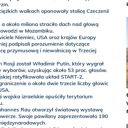
yzm.
ciężkich walkach opanowały stolicę Czeczenii
o, a około miliona straciło dach nad głową
 powodzi w Mozambiku.
wiciele Niemiec, USA oraz krajów Europy
iej podpisali porozumienie dotyczące
ę przymusową i niewolniczą w Trzeciej
osji został Władimir Putin, który wygrał
e wyborów, uzyskując około 53 proc. głosów.
jskiej ratyfikowała układ START-2,
graniczenie o około dwie trzecie liczby głowic
USA.
i wojska izraelskie opuściły terytorium
u.
Johannes Rau otworzył światową wystawę
werze. Swoje pawilony zaprezentowało 190
i międzynarodowych.