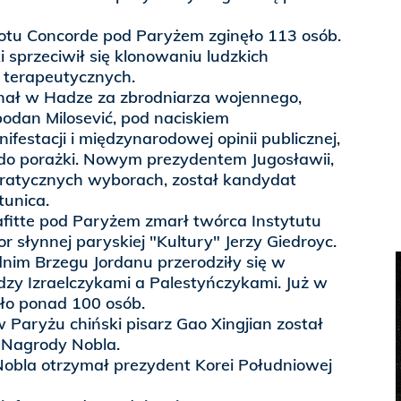
otu Concorde pod Paryżem zginęło 113 osób.
 sprzeciwił się klonowaniu ludzkich
 terapeutycznych.
nał w Hadze za zbrodniarza wojennego,
bodan Milosević, pod naciskiem
ifestacji i międzynarodowej opinii publicznej,
 do porażki. Nowym prezydentem Jugosławii,
tycznych wyborach, został kandydat
tunica.
afitte pod Paryżem zmarł twórca Instytutu
or słynnej paryskiej "Kultury" Jerzy Giedroyc.
nim Brzegu Jordanu przerodziły się w
dzy Izraelczykami a Palestyńczykami. Już w
ęło ponad 100 osób.
w Paryżu chiński pisarz Gao Xingjian został
j Nagrody Nobla.
obla otrzymał prezydent Korei Południowej