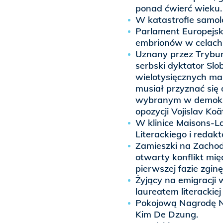
ponad ćwierć wieku.
W katastrofie samol
Parlament Europejski
embrionów w celach
Uznany przez Trybu
serbski dyktator Slo
wielotysięcznych man
musiał przyznać się
wybranym w demokra
opozycji Vojislav Koä
W klinice Maisons-L
Literackiego i redakt
Zamieszki na Zachod
otwarty konflikt mię
pierwszej fazie zgin
Żyjący na emigracji 
laureatem literackie
Pokojową Nagrodę N
Kim De Dzung.