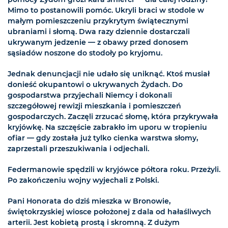
Mimo to postanowili pomóc. Ukryli braci w stodole w
małym pomieszczeniu przykrytym świątecznymi
ubraniami i słomą. Dwa razy dziennie dostarczali
ukrywanym jedzenie — z obawy przed donosem
sąsiadów noszone do stodoły po kryjomu.
Jednak denuncjacji nie udało się uniknąć. Ktoś musiał
donieść okupantowi o ukrywanych Żydach. Do
gospodarstwa przyjechali Niemcy i dokonali
szczegółowej rewizji mieszkania i pomieszczeń
gospodarczych. Zaczęli zrzucać słomę, która przykrywała
kryjówkę. Na szczęście zabrakło im uporu w tropieniu
ofiar — gdy została już tylko cienka warstwa słomy,
zaprzestali przeszukiwania i odjechali.
Federmanowie spędzili w kryjówce półtora roku. Przeżyli.
Po zakończeniu wojny wyjechali z Polski.
Pani Honorata do dziś mieszka w Bronowie,
świętokrzyskiej wiosce położonej z dala od hałaśliwych
arterii. Jest kobietą prostą i skromną. Z dużym