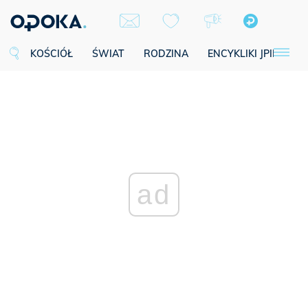
KOŚCIÓŁ
ŚWIAT
RODZINA
ENCYKLIKI JPII
SE
ad