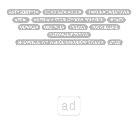
ANTYSEMITYZM
HONORATA MUCHA
II WOJNA ŚWIATOWA
MEDAL
MUZEUM HISTORII ŻYDÓW POLSKICH
NIEMCY
ODWAGA
OKUPACJA
POLACY
POŚWIĘCENIE
RATOWANIE ŻYDÓW
SPRAWIEDLIWY WŚRÓD NARODÓW ŚWIATA
ŻYDZI
ad