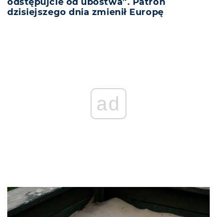
odstępujcie od ubóstwa”. Patron
dzisiejszego dnia zmienił Europę
ad