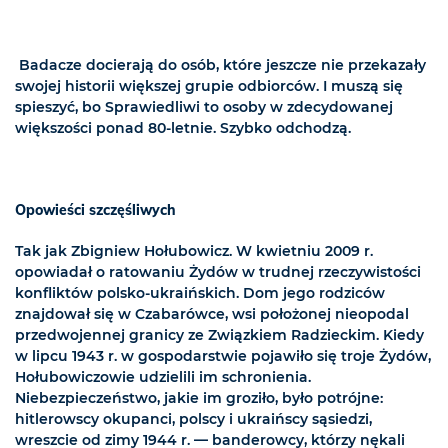
Badacze docierają do osób, które jeszcze nie przekazały
swojej historii większej grupie odbiorców. I muszą się
spieszyć, bo Sprawiedliwi to osoby w zdecydowanej
większości ponad 80-letnie. Szybko odchodzą.
Opowieści szczęśliwych
Tak jak Zbigniew Hołubowicz. W kwietniu 2009 r.
opowiadał o ratowaniu Żydów w trudnej rzeczywistości
konfliktów polsko-ukraińskich. Dom jego rodziców
znajdował się w Czabarówce, wsi położonej nieopodal
przedwojennej granicy ze Związkiem Radzieckim. Kiedy
w lipcu 1943 r. w gospodarstwie pojawiło się troje Żydów,
Hołubowiczowie udzielili im schronienia.
Niebezpieczeństwo, jakie im groziło, było potrójne:
hitlerowscy okupanci, polscy i ukraińscy sąsiedzi,
wreszcie od zimy 1944 r. — banderowcy, którzy nękali