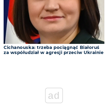
Cichanouska: trzeba pociągnąć Białoruś
za współudział w agresji przeciw Ukrainie
ad