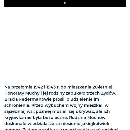
Play
Na przełomie 1942 i 1943 r. do mieszkania 20-letniej
Honoraty Muchy i jej rodziny zapukało trzech Żydów.
Bracia Federmanowie prosili o udzielenie im
schronienia. Przed wybuchem wojny mieszkali w
sąsiedniej wsi, później musieli się ukrywać, ale ich
kryjówka nie była bezpieczna. Rodzina Muchów
doskonale wiedziała, że za niesienie jakiejkolwiek
pomocy Żydom grozi kara śmierci — dla całej rodziny!