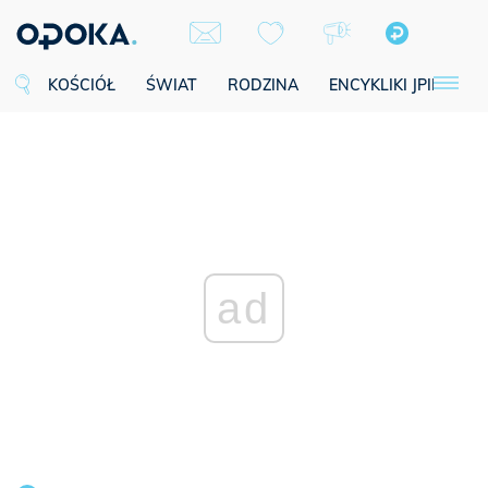
KOŚCIÓŁ
ŚWIAT
RODZINA
ENCYKLIKI JPII
SE
ad