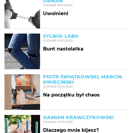
ORMAN
DODANE
09.03.2020
Uwolnieni
SYLWIA LABA
DODANE
09.03.2020
Bunt nastolatka
PIOTR ŚWIĄTKOWSKI, MARCIN
KWIECIŃSKI
DODANE
03.02.2020
Na początku był chaos
DAMIAN KRAWCZYKOWSKI
DODANE
07.01.2020
Dlaczego mnie bijesz?