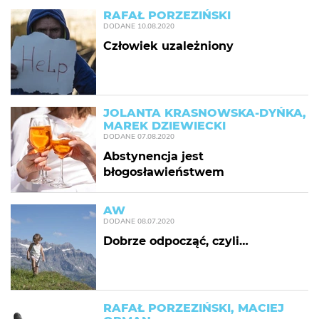
RAFAŁ PORZEZIŃSKI
DODANE
10.08.2020
Człowiek uzależniony
JOLANTA KRASNOWSKA-DYŃKA,
MAREK DZIEWIECKI
DODANE
07.08.2020
Abstynencja jest
błogosławieństwem
AW
DODANE
08.07.2020
Dobrze odpocząć, czyli…
RAFAŁ PORZEZIŃSKI, MACIEJ