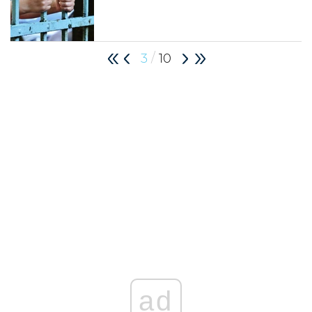
/
3
10
ad