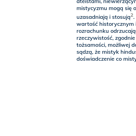
ateistami, niewierzącym
mistycyzmu mogą się od
2
uzasadniają i stosują
wartość historycznym
rozrachunku odrzucają
rzeczywistość, zgodnie
tożsamości, możliwej do
sądzą, że mistyk hind
doświadczenie co misty