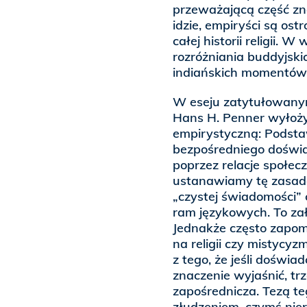
przeważającą część zn
idzie, empiryści są os
całej historii religii. 
rozróżniania buddyjski
indiańskich momentów
W eseju zatytułowanym 
Hans H. Penner wyłoży
empirystyczną: Podstaw
bezpośredniego doświad
poprzez relacje społeczn
ustanawiamy tę zasadę
„czystej świadomości”
ram językowych. To zał
Jednakże często zapom
na religii czy mistycyz
z tego, że jeśli doświa
znaczenie wyjaśnić, trz
zapośrednicza. Tezą teg
złudzeniem, czymś nier