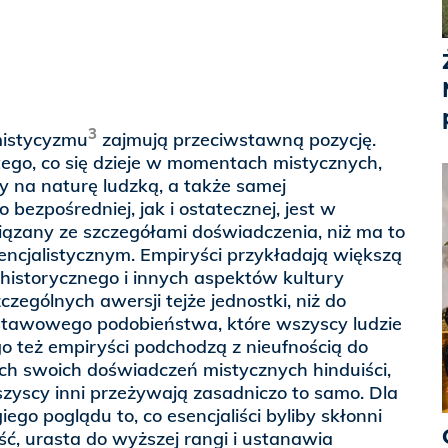
3
mistycyzmu
zajmują przeciwstawną pozycję.
ego, co się dzieje w momentach mistycznych,
y na naturę ludzką, a także samej
 bezpośredniej, jak i ostatecznej, jest w
ązany ze szczegółami doświadczenia, niż ma to
encjalistycznym. Empiryści przykładają większą
historycznego i innych aspektów kultury
zczególnych awersji tejże jednostki, niż do
dstawowego podobieństwa, które wszyscy ludzie
o też empiryści podchodzą z nieufnością do
ch swoich doświadczeń mistycznych hinduiści,
wszyscy inni przeżywają zasadniczo to samo. Dla
go poglądu to, co esencjaliści byliby skłonni
ć, urasta do wyższej rangi i ustanawia