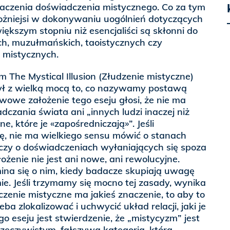
aczenia doświadczenia mistycznego. Co za tym
trożniejsi w dokonywaniu uogólnień dotyczących
W większym stopniu niż esencjaliści są skłonni do
ch, muzułmańskich, taoistycznych czy
 mistycznych.
The Mystical Illusion (Złudzenie mistyczne)
ł z wielką mocą to, co nazywamy postawą
owe założenie tego eseju głosi, że nie ma
czania świata ani „innych ludzi inaczej niż
e, które je «zapośredniczają»”. Jeśli
, nie ma wielkiego sensu mówić o stanach
 czy o doświadczeniach wyłaniających się spoza
ożenie nie jest ani nowe, ani rewolucyjne.
ina się o nim, kiedy badacze skupiają uwagę
mie. Jeśli trzymamy się mocno tej zasady, wynika
dczenie mistyczne ma jakieś znaczenie, to aby to
eba zlokalizować i uchwycić układ relacji, jaki je
o eseju jest stwierdzenie, że „mistycyzm” jest
zeczywistym, fałszywą kategorią, która