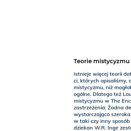
Teorie mistycyzmu
Istnieje więcej teorii d
ci, których opisaliśmy, 
mistycyzmu, niż mogłob
ogólne. Dlatego też Lou
mistycyzmu w The Encyc
zastrzeżenia: Żadna def
wystarczająco szeroka
w taki czy inny sposó
dziekan W.R. Inge zesta