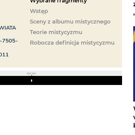
Wybrane fragmenty
Wstęp
Sceny z albumu mistycznego
WIATA
Teorie mistycyzmu
3-7505-
Robocza definicja mistycyzmu
011
REKLAMA
Play