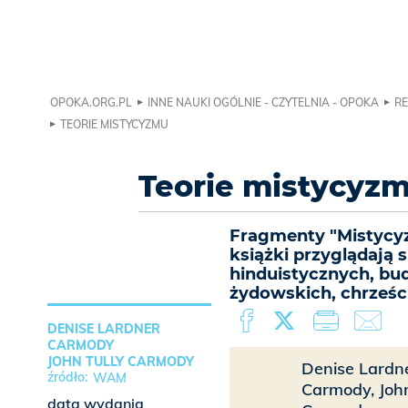
OPOKA.ORG.PL
INNE NAUKI OGÓLNIE - CZYTELNIA - OPOKA
RE
TEORIE MISTYCYZMU
Teorie mistycyz
Fragmenty "Mistycyzm
książki przyglądają
hinduistycznych, bud
żydowskich, chrześc
DENISE LARDNER
CARMODY
JOHN TULLY CARMODY
Denise Lardn
WAM
Carmody, John
data wydania