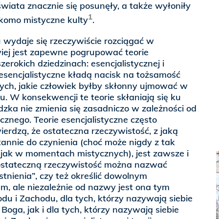
świata znacznie się posunęły, a także wyłoniły
1
ekomo mistyczne kulty
.
 wydaje się rzeczywiście rozciągać w
wiej jest zapewne pogrupować teorie
rokich dziedzinach: esencjalistycznej i
 esencjalistyczne kładą nacisk na tożsamość
ch, jakie człowiek byłby skłonny ujmować w
. W konsekwencji te teorie skłaniają się ku
udzka nie zmienia się zasadniczo w zależności od
ycznego. Teorie esencjalistyczne często
ierdzą, że ostateczna rzeczywistość, z jaką
tannie do czynienia (choć może nigdy z tak
 jak w momentach mistycznych), jest zawsze i
ostateczną rzeczywistość można nazwać
stnienia”, czy też określić dowolnym
 ale niezależnie od nazwy jest ona tym
u i Zachodu, dla tych, którzy nazywają siebie
Boga, jak i dla tych, którzy nazywają siebie