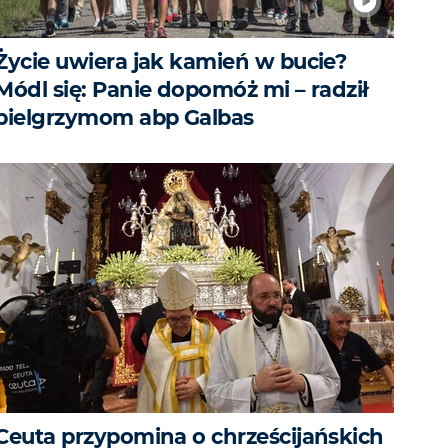
Życie uwiera jak kamień w bucie?
Módl się: Panie dopomóż mi – radził
pielgrzymom abp Galbas
Ceuta przypomina o chrześcijańskich