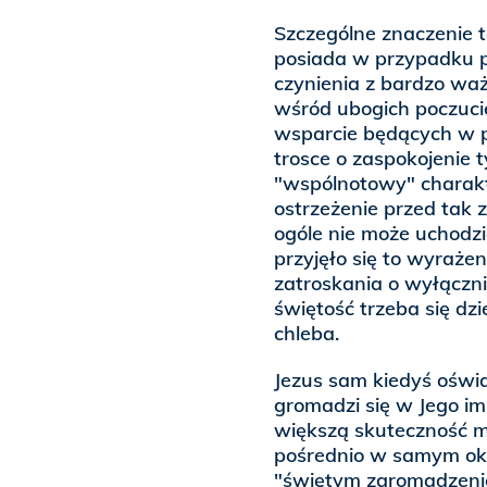
Szczególne znaczenie 
posiada w przypadku p
czynienia z bardzo wa
wśród ubogich poczucie
wsparcie będących w p
trosce o zaspokojenie 
"wspólnotowy" charakt
ostrzeżenie przed tak
ogóle nie może uchodzić
przyjęło się to wyraże
zatroskania o wyłączn
świętość trzeba się dz
chleba.
Jezus sam kiedyś oświa
gromadzi się w Jego imi
większą skuteczność mo
pośrednio w samym okre
"świętym zgromadzeni