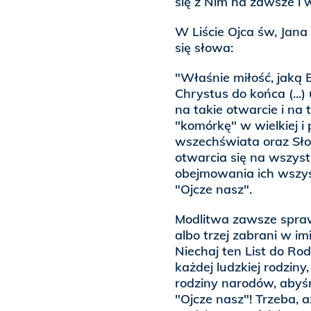
się z Nim na zawsze i 
W Liście Ojca św, Jana 
się słowa:
"Właśnie miłość, jaką B
Chrystus do końca (...
na takie otwarcie i na 
"komórkę" w wielkiej i
wszechświata oraz Sło
otwarcia się na wszystki
obejmowania ich wszyst
"Ojcze nasz".
Modlitwa zawsze sprawi
albo trzej zabrani w im
Niechaj ten List do Ro
każdej ludzkiej rodziny
rodziny narodów, abyś
"Ojcze nasz"! Trzeba, 