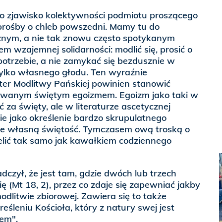
to zjawisko kolektywności podmiotu proszącego
rośby o chleb powszedni. Mamy tu do
żnym, a nie tak znowu często spotykanym
m wzajemnej solidarności: modlić się, prosić o
otrzebie, a nie zamykać się bezdusznie w
tylko własnego głodu. Ten wyraźnie
er Modlitwy Pańskiej powinien stanowić
 zwanym świętym egoizmem. Egoizm jako taki w
 za święty, ale w literaturze ascetycznej
nie jako określenie bardzo skrupulatnego
ie własną świętość. Tymczasem ową troską o
ielić tak samo jak kawałkiem codziennego
dczył, że jest tam, gdzie dwóch lub trzech
ę (Mt 18, 2), przez co zdaje się zapewniać jakby
dlitwie zbiorowej. Zawiera się to także
śleniu Kościoła, który z natury swej jest
em".