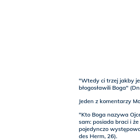
"Wtedy ci trzej jakby 
błogosławili Boga" (Dn 
Jeden z komentarzy Mo
"Kto Boga nazywa Ojce
sam: posiada braci i ż
pojedynczo występowa
des Herm, 26).