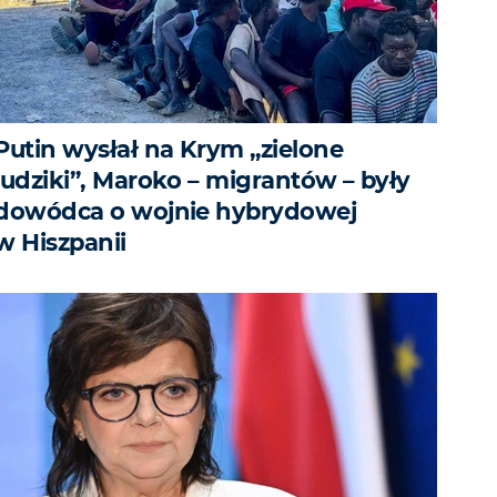
Putin wysłał na Krym „zielone
ludziki”, Maroko – migrantów – były
dowódca o wojnie hybrydowej
w Hiszpanii