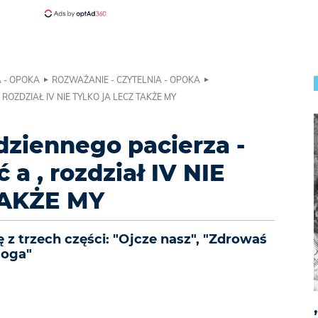
A - OPOKA
ROZWAŻANIE - CZYTELNIA - OPOKA
ROZDZIAŁ IV NIE TYLKO JA LECZ TAKŻE MY
ziennego pacierza -
 a , rozdział IV NIE
TAKŻE MY
 z trzech części: "Ojcze nasz", "Zdrowaś
Boga"