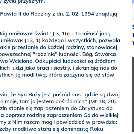
w życiu przyszłym.
Pawła II do Rodziny z dn. 2. 02. 1994 znajdują
óg umiłował świat" J 3, 16) - ta miłość jaką
) umiłował (13, 1) każdego i wszystkich, pozwala
takie przesłanie do każdej rodziny, stanowiącej
 powszechnej "rodzinie" ludności. Bóg, Stwórca
wo Wcielone, Odkupiciel ludzkości są źródłem
ch ludzi jako braci i siostry, i skłaniają nas do
kich tą modlitwą, która zaczyna się od słów
a, że Syn Boży jest pośród nas "gdzie są dwaj
ię moje, tam ja jestem pośród nich" (Mt 18, 20).
dzin stanie się zaproszeniem do Chrystusa do
, a poprzez rodzinę zaproszeniem Go do wielkiej
my z Nim razem mogli powiedzieć w prawdzie:
ażeby modlitwa stała się dominantą Roku