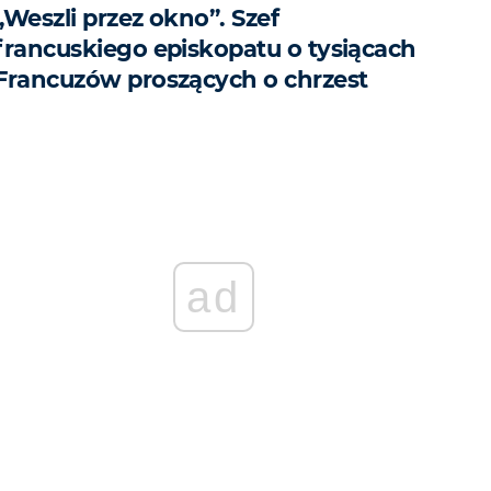
„Weszli przez okno”. Szef
francuskiego episkopatu o tysiącach
Francuzów proszących o chrzest
ad