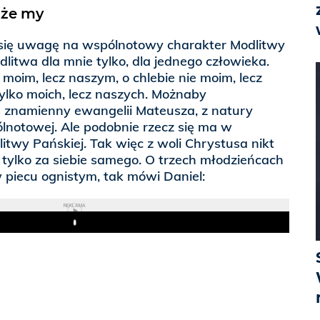
akże my
się uwagę na wspólnotowy charakter Modlitwy
odlitwa dla mnie tylko, dla jednego człowieka.
 moim, lecz naszym, o chlebie nie moim, lecz
ylko moich, lecz naszych. Możnaby
s znamienny ewangelii Mateusza, z natury
pólnotowej. Ale podobnie rzecz się ma w
itwy Pańskiej. Tak więc z woli Chrystusa nikt
ę tylko za siebie samego. O trzech młodzieńcach
 piecu ognistym, tak mówi Daniel:
REKLAMA
Play