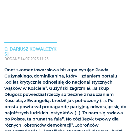
O. DARIUSZ KOWALCZYK
SJ
DODANE 14.07.2025 11:23
Onet skomentował słowa biskupa cytując Pawła
Gużynskiego, dominikanina, który – zdaniem portalu –
„od lat krytycznie odnosi się do nacjonalistycznych
wątków w Kościele”. Gużyński zagrzmiał: „Biskup
Długosz powiedział rzeczy sprzeczne z nauczaniem
Kościoła, z Ewangelią, bredził jak potłuczony (…). Po
prostu powtarzał propagandę partyjną, odwołując się do
najniższych ludzkich instynktów (…). To nam się rozlewa
po Polsce, ta brunatna fala”. No cóż! Język typowy dla
różnych „obrońców demokracji”, „obrońców