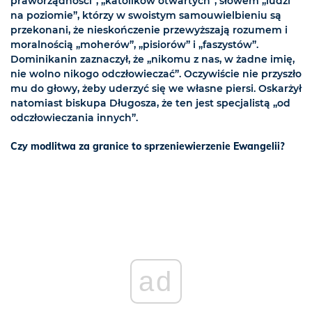
praworządności”, „katolików otwartych”, słowem „ludzi
na poziomie”, którzy w swoistym samouwielbieniu są
przekonani, że nieskończenie przewyższają rozumem i
moralnością „moherów”, „pisiorów” i „faszystów”.
Dominikanin zaznaczył, że „nikomu z nas, w żadne imię,
nie wolno nikogo odczłowieczać”. Oczywiście nie przyszło
mu do głowy, żeby uderzyć się we własne piersi. Oskarżył
natomiast biskupa Długosza, że ten jest specjalistą „od
odczłowieczania innych”.
Czy modlitwa za granice to sprzeniewierzenie Ewangelii?
ad