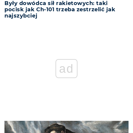
Były dowódca sił rakietowych: taki
pocisk jak Ch-101 trzeba zestrzelić jak
najszybciej
ad