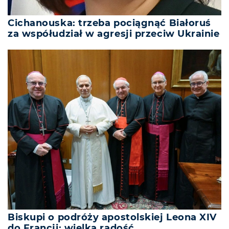
Cichanouska: trzeba pociągnąć Białoruś
za współudział w agresji przeciw Ukrainie
Biskupi o podróży apostolskiej Leona XIV
do Francji: wielka radość