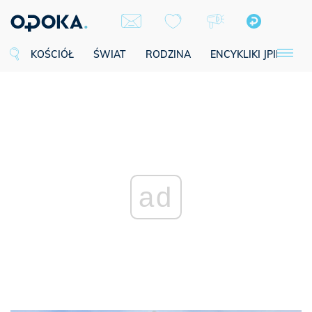
KOŚCIÓŁ
ŚWIAT
RODZINA
ENCYKLIKI JPII
SE
ad