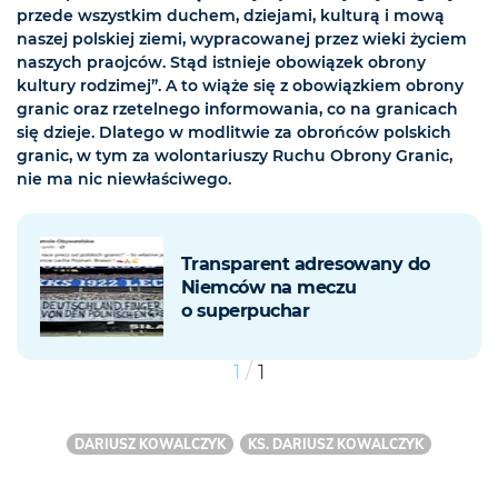
przede wszystkim duchem, dziejami, kulturą i mową
naszej polskiej ziemi, wypracowanej przez wieki życiem
naszych praojców. Stąd istnieje obowiązek obrony
kultury rodzimej”. A to wiąże się z obowiązkiem obrony
granic oraz rzetelnego informowania, co na granicach
się dzieje. Dlatego w modlitwie za obrońców polskich
granic, w tym za wolontariuszy Ruchu Obrony Granic,
nie ma nic niewłaściwego.
Transparent adresowany do
Niemców na meczu
o superpuchar
/
1
1
DARIUSZ KOWALCZYK
KS. DARIUSZ KOWALCZYK