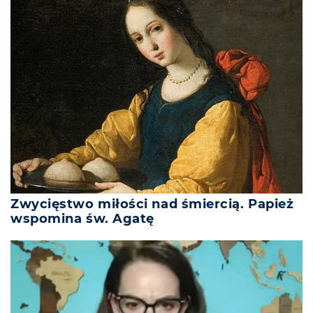
Zwycięstwo miłości nad śmiercią. Papież
wspomina św. Agatę