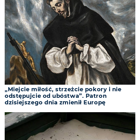
„Miejcie miłość, strzeżcie pokory i nie
odstępujcie od ubóstwa”. Patron
dzisiejszego dnia zmienił Europę