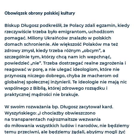
Obowiązek obrony polskiej kultury
Biskup Długosz podkreślił, że Polacy zdali egzamin, kiedy
rzeczywiście trzeba było emigrantom, uchodźcom
pomagać. Miliony Ukraińców znalazło w polskich
domach schronienie. Ale większość Polaków ma też
zdrowy zmysł, kiedy trzeba różnym „obcym”, a
szczególnie tym, którzy chcą nam ich wepchnąć,
powiedzieć „nie”. Trzeba dostrzegać realne zagrożenia i
reagować w porę, a nie ulegać ideologiom, które nie
przynoszą niczego dobrego, chyba że macherom od
globalnej społecznej inżynierii. Te ideologie nie mają nic
wspólnego z Biblią, której zdrowego rozsądku i
praktycznej mądrości nie brakuje.
W swoim rozważania bp. Długosz zacytował kard.
Wyszyńskiego: „I chociażby obwieszczono
na transparentach najrozmaitsze wezwania
do miłowania wszystkich ludów i narodów, nie będziemy
temu przeciwni, ale będziemy żądali, abyśmy mogli żyć