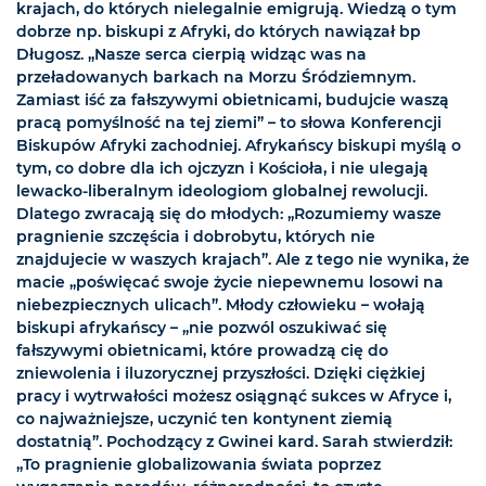
krajach, do których nielegalnie emigrują. Wiedzą o tym
dobrze np. biskupi z Afryki, do których nawiązał bp
Długosz. „Nasze serca cierpią widząc was na
przeładowanych barkach na Morzu Śródziemnym.
Zamiast iść za fałszywymi obietnicami, budujcie waszą
pracą pomyślność na tej ziemi” – to słowa Konferencji
Biskupów Afryki zachodniej. Afrykańscy biskupi myślą o
tym, co dobre dla ich ojczyzn i Kościoła, i nie ulegają
lewacko-liberalnym ideologiom globalnej rewolucji.
Dlatego zwracają się do młodych: „Rozumiemy wasze
pragnienie szczęścia i dobrobytu, których nie
znajdujecie w waszych krajach”. Ale z tego nie wynika, że
macie „poświęcać swoje życie niepewnemu losowi na
niebezpiecznych ulicach”. Młody człowieku – wołają
biskupi afrykańscy – „nie pozwól oszukiwać się
fałszywymi obietnicami, które prowadzą cię do
zniewolenia i iluzorycznej przyszłości. Dzięki ciężkiej
pracy i wytrwałości możesz osiągnąć sukces w Afryce i,
co najważniejsze, uczynić ten kontynent ziemią
dostatnią”. Pochodzący z Gwinei kard. Sarah stwierdził:
„To pragnienie globalizowania świata poprzez