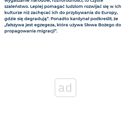
wygaszanie narodów, różnorodności, to czyste
szaleństwo. Lepiej pomagać ludziom rozwijać się w ich
kulturze niż zachęcać ich do przybywania do Europy,
gdzie się degradują”. Ponadto kardynał podkreślił, że
„fałszywa jest egzegeza, która używa Słowa Bożego do
propagowania migracji”.
ad