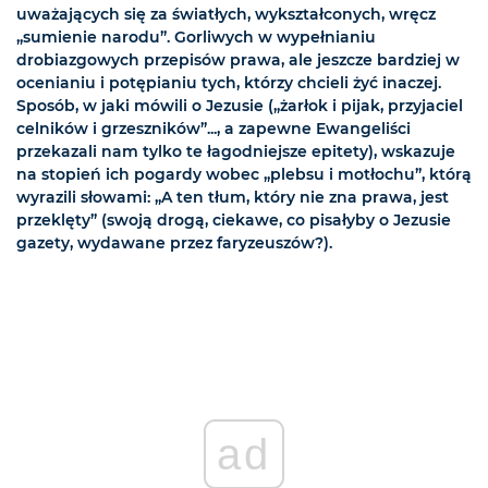
uważających się za światłych, wykształconych, wręcz
„sumienie narodu”. Gorliwych w wypełnianiu
drobiazgowych przepisów prawa, ale jeszcze bardziej w
ocenianiu i potępianiu tych, którzy chcieli żyć inaczej.
Sposób, w jaki mówili o Jezusie („żarłok i pijak, przyjaciel
celników i grzeszników”..., a zapewne Ewangeliści
przekazali nam tylko te łagodniejsze epitety), wskazuje
na stopień ich pogardy wobec „plebsu i motłochu”, którą
wyrazili słowami: „A ten tłum, który nie zna prawa, jest
przeklęty” (swoją drogą, ciekawe, co pisałyby o Jezusie
gazety, wydawane przez faryzeuszów?).
ad