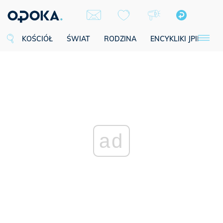
KOŚCIÓŁ
ŚWIAT
RODZINA
ENCYKLIKI JPII
SE
ad