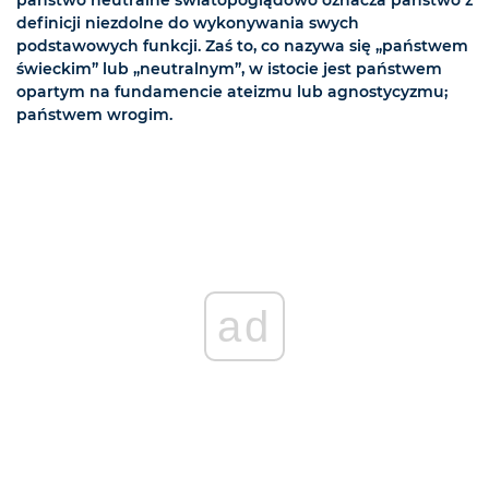
państwo neutralne światopoglądowo oznacza państwo z
definicji niezdolne do wykonywania swych
podstawowych funkcji. Zaś to, co nazywa się „państwem
świeckim” lub „neutralnym”, w istocie jest państwem
opartym na fundamencie ateizmu lub agnostycyzmu;
państwem wrogim.
ad