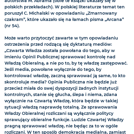
autorstwa M. Abrama (obie te książki ukazały się w
polskich przekładach). W polskiej literaturze temat ten
poruszył C. Michalski w opowiadaniu „Zmarnowany
czakram”, które ukazało się na łamach pisma „Arcana”
(nr 54).
Może warto przytoczyć zawarte w tym opowiadaniu
ostrzeżenia przed rodzącą się dyktaturą mediów:
„Czwarta Władza została powołana do tego, aby w
imieniu Opinii Publicznej sprawować kontrolę nad
Władzą Obieralną, a nie po to, by tę władzę zastępować.
Jeśli media, powołane wyłącznie do tego, by
kontrolować władzę, zaczną sprawować ją same, to kto
skontroluje media? Opinia Publiczna nie będzie już
przecież miała do swej dyspozycji żadnych instytucji
kontrolnych, stanie się głucha, ślepa i niema, zdana
wyłącznie na Czwartą Władzę, która będzie w takiej
sytuacji władzą naprawdę totalną. Ze sprawowania
Władzy Obieralnej rozliczani są wyłącznie politycy
sprawujący obieralne funkcje. Ludzie Czwartej Władzy
pragną sprawować władzę, nie będąc za to w ogóle
rozliczani. W ten sposób demokracja medialna, zamiast