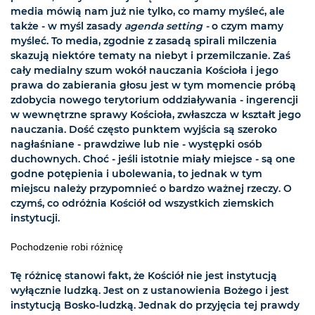
media mówią nam już nie tylko, co mamy myśleć, ale
także - w myśl zasady
agenda setting -
o czym mamy
myśleć. To media, zgodnie z zasadą spirali milczenia
skazują niektóre tematy na niebyt i przemilczanie. Zaś
cały medialny szum wokół nauczania Kościoła i jego
prawa do zabierania głosu jest w tym momencie próbą
zdobycia nowego terytorium oddziaływania - ingerencji
w wewnętrzne sprawy Kościoła, zwłaszcza w kształt jego
nauczania. Dość często punktem wyjścia są szeroko
nagłaśniane - prawdziwe lub nie - występki osób
duchownych. Choć - jeśli istotnie miały miejsce - są one
godne potępienia i ubolewania, to jednak w tym
miejscu należy przypomnieć o bardzo ważnej rzeczy. O
czymś, co odróżnia Kościół od wszystkich ziemskich
instytucji.
Pochodzenie robi różnicę
Tę różnicę stanowi fakt, że Kościół nie jest instytucją
wyłącznie ludzką. Jest on z ustanowienia Bożego i jest
instytucją Bosko-ludzką. Jednak do przyjęcia tej prawdy