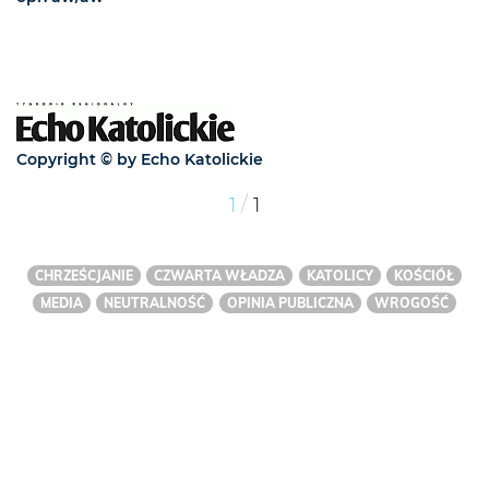
Copyright © by Echo Katolickie
/
1
1
CHRZEŚCJANIE
CZWARTA WŁADZA
KATOLICY
KOŚCIÓŁ
MEDIA
NEUTRALNOŚĆ
OPINIA PUBLICZNA
WROGOŚĆ