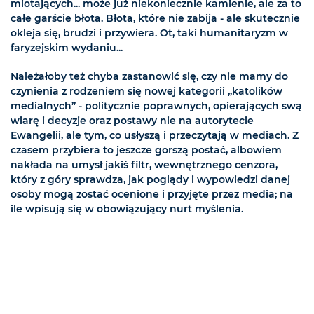
miotających... może już niekoniecznie kamienie, ale za to
całe garście błota. Błota, które nie zabija - ale skutecznie
okleja się, brudzi i przywiera. Ot, taki humanitaryzm w
faryzejskim wydaniu...
Należałoby też chyba zastanowić się, czy nie mamy do
czynienia z rodzeniem się nowej kategorii „katolików
medialnych” - politycznie poprawnych, opierających swą
wiarę i decyzje oraz postawy nie na autorytecie
Ewangelii, ale tym, co usłyszą i przeczytają w mediach. Z
czasem przybiera to jeszcze gorszą postać, albowiem
nakłada na umysł jakiś filtr, wewnętrznego cenzora,
który z góry sprawdza, jak poglądy i wypowiedzi danej
osoby mogą zostać ocenione i przyjęte przez media; na
ile wpisują się w obowiązujący nurt myślenia.