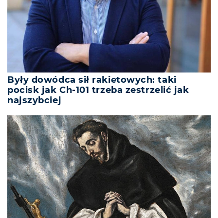
Były dowódca sił rakietowych: taki
pocisk jak Ch-101 trzeba zestrzelić jak
najszybciej