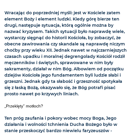
Wracając do poprzedniej myśli: jest w Kościele zatem
element Boży i element ludzki. Kiedy górę bierze ten
drugi, następuje sytuacja, którą ogólnie można by
nazwać kryzysem. Takich sytuacji było naprawdę wiele,
wystarczy sięgnąć do historii Kościoła, by zobaczyć, że
obecne zawirowania czy skandale są naprawdę niczym
choćby przy wieku XII. Jednak nawet w najczarniejszych
czasach upadku i moralnej degrengolady Kościół rodził
męczenników i świętych, sprawowane w nim były
sakramenty, działał w nim Bóg. Albowiem od początku
dziejów Kościoła jego fundamentem byli ludzie słabi i
grzeszni. Jednak gdy ta słabość i grzeszność spotykała
się z łaską Bożą, okazywało się, że Bóg potrafi pisać
prosto nawet po krzywych liniach.
„Przeklęty” motłoch?
Ten próg zaufania i pokory wobec mocy Boga, Jego
działania i wolności tchnienia Ducha Bożego było w
stanie przeskoczyć bardzo niewielu faryzeuszów -