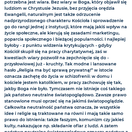
potrzebna jest wiara. Bez wiary w Boga, który objawił się
ludziom w Chrystusie Jezusie, bez przyjęcia orędzia
Ewangelii, naturalnym jest także odrzucenie
nadprzyrodzonego charakteru Kościoła i sprowadzenie
go do rangi jednej z instytucji, które mają jakiś wpływ na
życie społeczne, ale kierują się zasadami marketingu,
poparcia społecznego i bieżącej popularności. I najlepiej
byłoby - z punktu widzenia krytykujących - gdyby
Kościół skupił się na pracy charytatywnej, zaś w
kwestiach wiary pozwolił na zepchnięcie się do -
przysłowiowej już - kruchty. Tak modne i lansowane
hasło „Religia ma być sprawą prywatną!” w istocie
oznacza zachętę do życia w schizofrenii: w domu i
kościele jestem katolikiem, w pracy zachowuję się tak,
jakby Boga nie było. Tymczasem nie istnieje coś takiego
jak państwo neutralne światopoglądowo. Zawsze prawo
stanowione musi oprzeć się na jakimś światopoglądzie.
Całkowita neutralność państwa oznacza, że wszystkie
idee i religie są traktowane na równi i mają takie samo
prawo do istnienia: także faszyzm, komunizm czy jakieś
kulty, nakazujące np. składanie ofiar z ludzi. A zatem