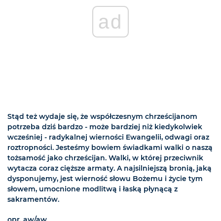
ad
Stąd też wydaje się, że współczesnym chrześcijanom
potrzeba dziś bardzo - może bardziej niż kiedykolwiek
wcześniej - radykalnej wierności Ewangelii, odwagi oraz
roztropności. Jesteśmy bowiem świadkami walki o naszą
tożsamość jako chrześcijan. Walki, w której przeciwnik
wytacza coraz cięższe armaty. A najsilniejszą bronią, jaką
dysponujemy, jest wierność słowu Bożemu i życie tym
słowem, umocnione modlitwą i łaską płynącą z
sakramentów.
opr. aw/aw