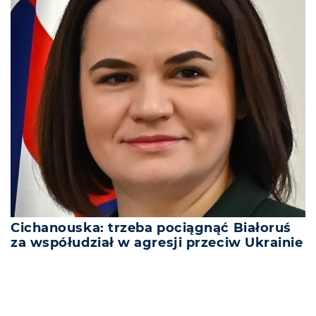
Cichanouska: trzeba pociągnąć Białoruś
za współudział w agresji przeciw Ukrainie