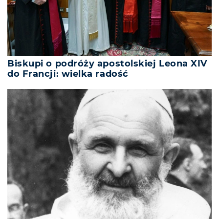
Biskupi o podróży apostolskiej Leona XIV
do Francji: wielka radość