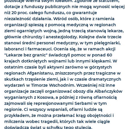
pozostaje wierna swym ideałom. Zgodnie ze statutem,
dotacje z funduszy publicznych nie mogą wynosić więcej
niż 20 proc. całego funduszu, co gwarantuje
niezależność działania. Wśród osób, które z ramienia
organizacji spieszą z pomocą medyczną w regionach
ziemi ogarniętych wojną, jedną trzecią stanowią lekarze,
głównie chirurdzy i anestezjolodzy. Kolejne dwie trzecie
stanowi średni personel medyczny, w tym pielęgniarki,
laboranci i farmaceuci. Ocenia się, że w ramach akcji
"Lekarze bez granic" świadczyli pomoc w ponad 60
krajach dotkniętych wojnami lub innymi klęskami. W
ostatnim czasie byli aktywni zarówno w górzystych
regionach Afganistanu, zniszczonych przez tragiczne w
skutkach trzęsienie ziemi, jak i w czasie dramatycznych
wydarzeń w Timorze Wschodnim. Wcześniej niż inne
organizacje zaczęli organizować obozy dla Albańczyków
wyganianych z Kosowa, a później z równą ofiarnością
zajmowali się represjonowanymi Serbami w tym
regionie. Ci wszyscy wspaniali, ofiarni ludzie są
przykładem, że można przełamać krąg obojętności i
milczenia wobec tragedii, których tak wiele ciągle
doświadcza świat u schyłku tego stulecia.