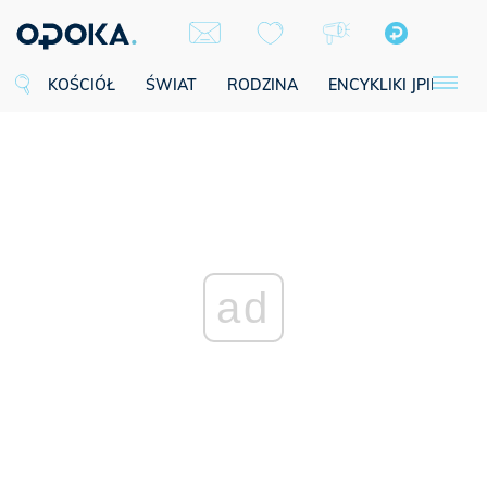
KOŚCIÓŁ
ŚWIAT
RODZINA
ENCYKLIKI JPII
SE
ad