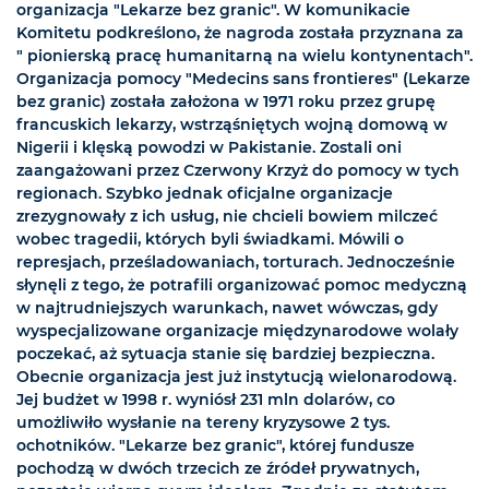
organizacja "Lekarze bez granic". W komunikacie
Komitetu podkreślono, że nagroda została przyznana za
" pionierską pracę humanitarną na wielu kontynentach".
Organizacja pomocy "Medecins sans frontieres" (Lekarze
bez granic) została założona w 1971 roku przez grupę
francuskich lekarzy, wstrząśniętych wojną domową w
Nigerii i klęską powodzi w Pakistanie. Zostali oni
zaangażowani przez Czerwony Krzyż do pomocy w tych
regionach. Szybko jednak oficjalne organizacje
zrezygnowały z ich usług, nie chcieli bowiem milczeć
wobec tragedii, których byli świadkami. Mówili o
represjach, prześladowaniach, torturach. Jednocześnie
słynęli z tego, że potrafili organizować pomoc medyczną
w najtrudniejszych warunkach, nawet wówczas, gdy
wyspecjalizowane organizacje międzynarodowe wolały
poczekać, aż sytuacja stanie się bardziej bezpieczna.
Obecnie organizacja jest już instytucją wielonarodową.
Jej budżet w 1998 r. wyniósł 231 mln dolarów, co
umożliwiło wysłanie na tereny kryzysowe 2 tys.
ochotników. "Lekarze bez granic", której fundusze
pochodzą w dwóch trzecich ze źródeł prywatnych,