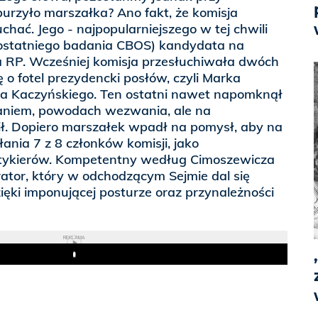
burzyło marszałka? Ano fakt, że komisja
chać. Jego - najpopularniejszego w tej chwili
 ostatniego badania CBOS) kandydata na
 RP. Wcześniej komisja przesłuchiwała dwóch
 o fotel prezydencki posłów, czyli Marka
a Kaczyńskiego. Ten ostatni nawet napomknął
zdaniem, powodach wezwania, ale na
ił. Dopiero marszałek wpadł na pomysł, aby na
nia 7 z 8 członków komisji, jako
itykierów. Kompetentny według Cimoszewicza
urator, który w odchodzącym Sejmie dal się
ęki imponującej posturze oraz przynależności
REKLAMA
Play