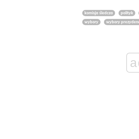
komisja śledcza
polityk
wybory
wybory prezydenc
a