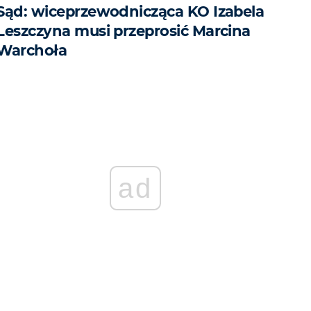
Sąd: wiceprzewodnicząca KO Izabela
Leszczyna musi przeprosić Marcina
Warchoła
ad