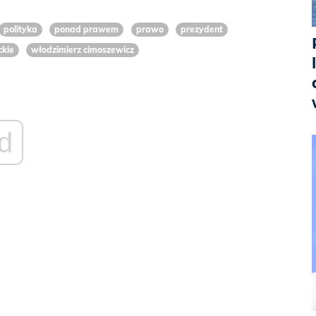
polityka
ponad prawem
prawo
prezydent
kie
włodzimierz cimoszewicz
d