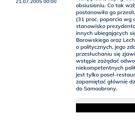
21.07.2005 00:00
obsiusianiu. Co tak wz
postanowiła go przesłu
(31 proc. poparcia wg
stanowisko prezydenta
innych ubiegających się
Borowskiego oraz Lech
o politycznych, jego 
przesłuchaniu się zjaw
wstępie zażądać odwoła
niekompetentnych pol
jest tylko poseł-resta
zapamiętać głównie dzi
do Samoobrony.