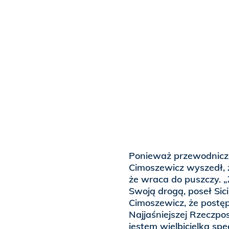
Ponieważ przewodniczą
Cimoszewicz wyszedł, 
że wraca do puszczy. „
Swoją drogą, poseł Sici
Cimoszewicz, że postę
Najjaśniejszej Rzeczpo
jestem wielbicielką spe