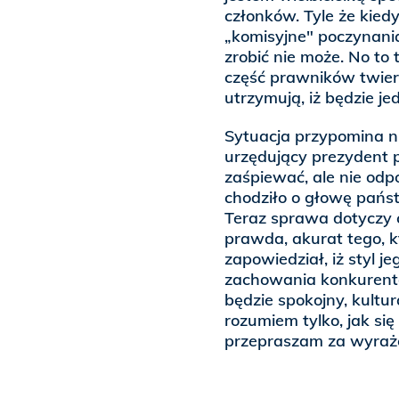
członków. Tyle że kied
„komisyjne" poczynania
zrobić nie może. No to 
część prawników twierd
utrzymują, iż będzie j
Sytuacja przypomina ni
urzędujący prezydent 
zaśpiewać, ale nie odp
chodziło o głowę pań
Teraz sprawa dotyczy 
prawda, akurat tego, 
zapowiedział, iż styl 
zachowania konkurentó
będzie spokojny, kultu
rozumiem tylko, jak się
przepraszam za wyrażen