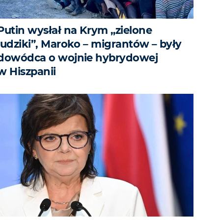
Putin wysłał na Krym „zielone
ludziki”, Maroko – migrantów – były
dowódca o wojnie hybrydowej
w Hiszpanii