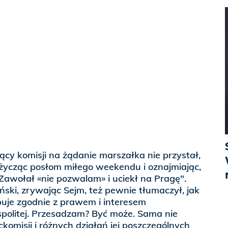
cy komisji na żądanie marszałka nie przystał,
życząc posłom miłego weekendu i oznajmiając,
Zawołał «nie pozwalam» i uciekł na Pragę".
ński, zrywając Sejm, też pewnie tłumaczył, jak
puje zgodnie z prawem i interesem
spolitej. Przesadzam? Być może. Sama nie
ckomisji i różnych działań jej poszczególnych