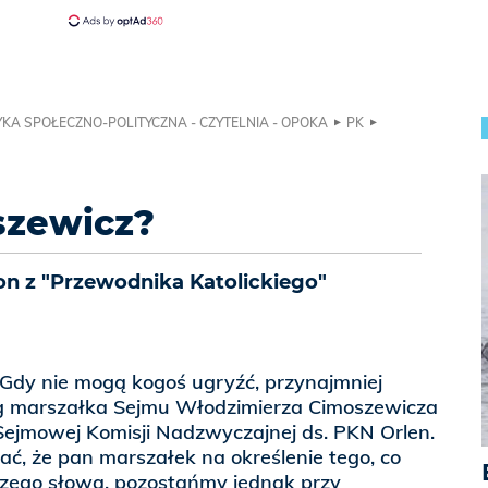
KA SPOŁECZNO-POLITYCZNA - CZYTELNIA - OPOKA
PK
szewicz?
on z "Przewodnika Katolickiego"
 Gdy nie mogą kogoś ugryźć, przynajmniej
ug marszałka Sejmu Włodzimierza Cimoszewicza
Sejmowej Komisji Nadzwyczajnej ds. PKN Orlen.
ać, że pan marszałek na określenie tego, co
bszego słowa, pozostańmy jednak przy