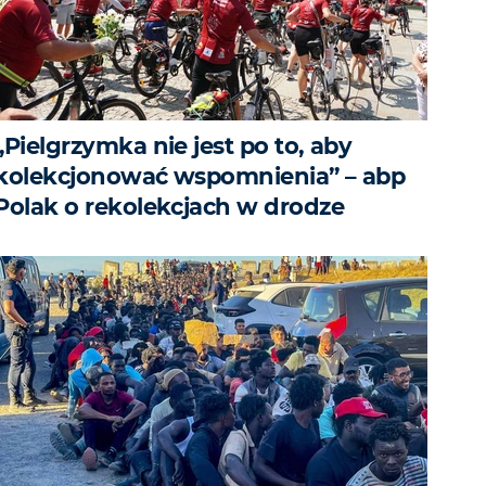
„Pielgrzymka nie jest po to, aby
kolekcjonować wspomnienia” – abp
Polak o rekolekcjach w drodze