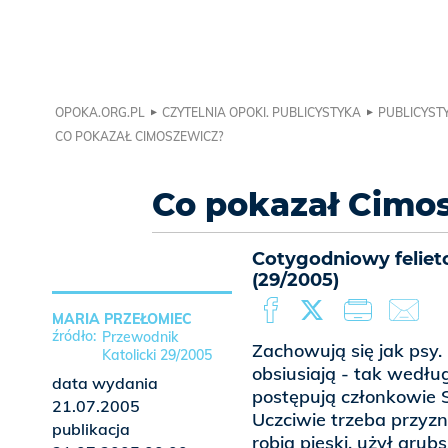
OPOKA.ORG.PL
CZYTELNIA OPOKI. PUBLICYSTYKA
PUBLICYSTY
CO POKAZAŁ CIMOSZEWICZ?
Co pokazał Cimo
Cotygodniowy feliet
(29/2005)
MARIA PRZEŁOMIEC
Przewodnik
Zachowują się jak psy.
Katolicki 29/2005
obsiusiają - tak wedł
data wydania
postępują członkowie 
21.07.2005
Uczciwie trzeba przyzn
publikacja
robią pieski, użył gru