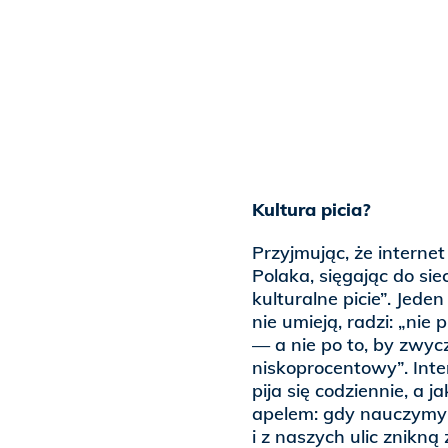
Kultura picia?
Przyjmując, że interne
Polaka, sięgając do si
kulturalne picie”. Jede
nie umieją, radzi: „nie 
— a nie po to, by zwycz
niskoprocentowy”. Inte
pija się codziennie, a j
apelem: gdy nauczymy s
i z naszych ulic znikn