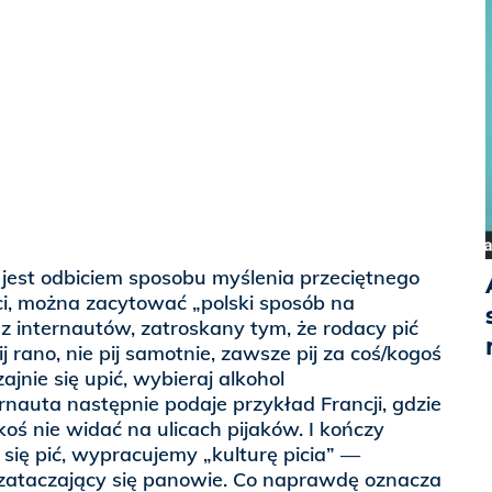
t jest odbiciem sposobu myślenia przeciętnego
eci, można zacytować „polski sposób na
n z internautów, zatroskany tym, że rodacy pić
pij rano, nie pij samotnie, zawsze pij za coś/kogoś
ajnie się upić, wybieraj alkohol
rnauta następnie podaje przykład Francji, gdzie
akoś nie widać na ulicach pijaków. I kończy
ię pić, wypracujemy „kulturę picia” —
ą zataczający się panowie. Co naprawdę oznacza