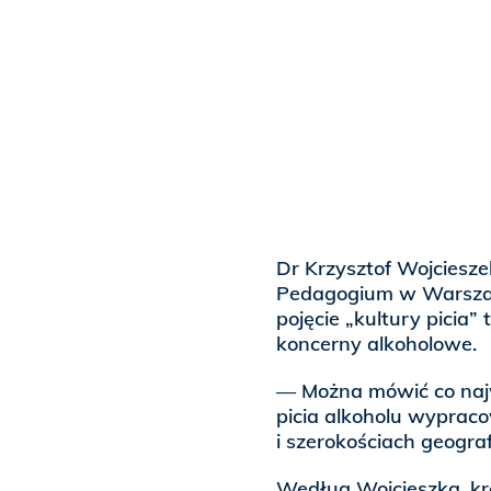
Dr Krzysztof Wojciesze
Pedagogium w Warszawi
pojęcie „kultury picia”
koncerny alkoholowe.
— Można mówić co najw
picia alkoholu wyprac
i szerokościach geogra
Według Wojcieszka, kraj