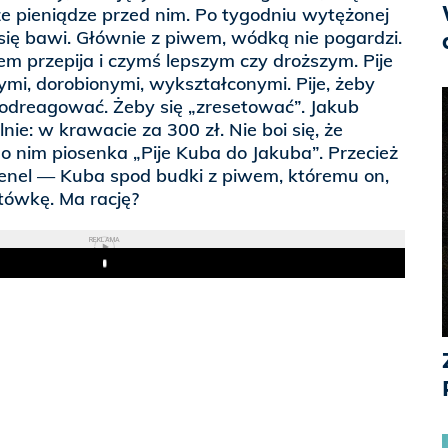
sze pieniądze przed nim. Po tygodniu wytężonej
 się bawi. Głównie z piwem, wódką nie pogardzi.
em przepija i czymś lepszym czy droższym. Pije
ymi, dorobionymi, wykształconymi. Pije, żeby
odreagować. Żeby się „zresetować”. Jakub
alnie: w krawacie za 300 zł. Nie boi się, że
 o nim piosenka „Pije Kuba do Jakuba”. Przecież
menel — Kuba spod budki z piwem, któremu on,
tówkę. Ma rację?
REKLAMA
Play