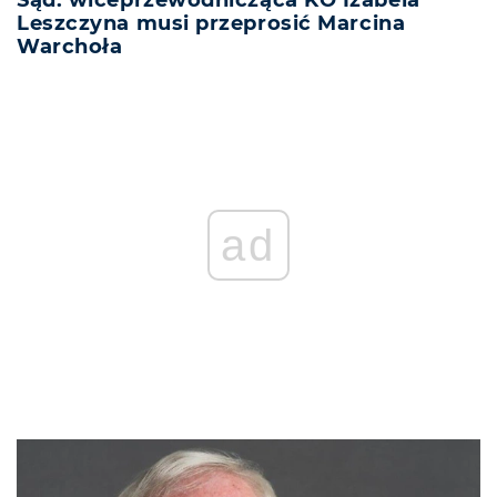
Sąd: wiceprzewodnicząca KO Izabela
Leszczyna musi przeprosić Marcina
Warchoła
REKLAMA