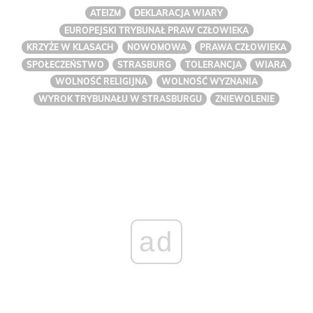
ATEIZM
DEKLARACJA WIARY
EUROPEJSKI TRYBUNAŁ PRAW CZŁOWIEKA
KRZYŻE W KLASACH
NOWOMOWA
PRAWA CZŁOWIEKA
SPOŁECZEŃSTWO
STRASBURG
TOLERANCJA
WIARA
WOLNOŚĆ RELIGIJNA
WOLNOŚĆ WYZNANIA
WYROK TRYBUNAŁU W STRASBURGU
ZNIEWOLENIE
ad