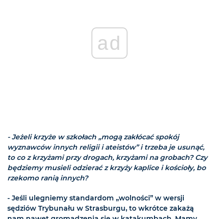
ad
- Jeżeli krzyże w szkołach „mogą zakłócać spokój
wyznawców innych religii i ateistów” i trzeba je usunąć,
to co z krzyżami przy drogach, krzyżami na grobach? Czy
będziemy musieli odzierać z krzyży kaplice i kościoły, bo
rzekomo ranią innych?
- Jeśli ulegniemy standardom „wolności” w wersji
sędziów Trybunału w Strasburgu, to wkrótce zakażą
nam nawet gromadzenia się w katakumbach. Mamy