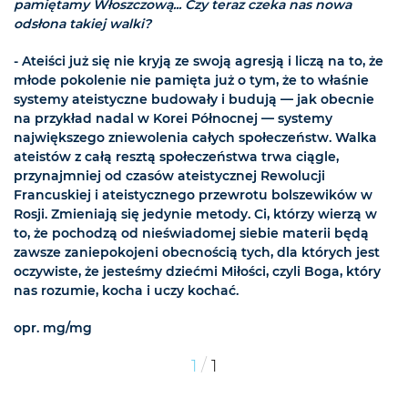
pamiętamy Włoszczową... Czy teraz czeka nas nowa
odsłona takiej walki?
- Ateiści już się nie kryją ze swoją agresją i liczą na to, że
młode pokolenie nie pamięta już o tym, że to właśnie
systemy ateistyczne budowały i budują — jak obecnie
na przykład nadal w Korei Północnej — systemy
największego zniewolenia całych społeczeństw. Walka
ateistów z całą resztą społeczeństwa trwa ciągle,
przynajmniej od czasów ateistycznej Rewolucji
Francuskiej i ateistycznego przewrotu bolszewików w
Rosji. Zmieniają się jedynie metody. Ci, którzy wierzą w
to, że pochodzą od nieświadomej siebie materii będą
zawsze zaniepokojeni obecnością tych, dla których jest
oczywiste, że jesteśmy dziećmi Miłości, czyli Boga, który
nas rozumie, kocha i uczy kochać.
opr. mg/mg
/
1
1