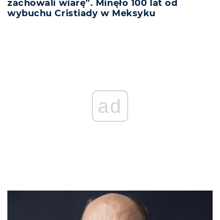
zachowali wiarę”. Minęło 100 lat od
wybuchu Cristiady w Meksyku
ad