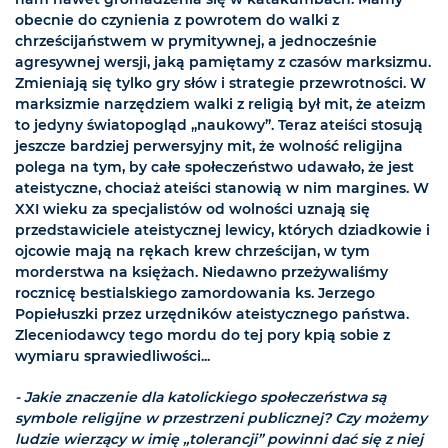
obecnie do czynienia z powrotem do walki z
chrześcijaństwem w prymitywnej, a jednocześnie
agresywnej wersji, jaką pamiętamy z czasów marksizmu.
Zmieniają się tylko gry słów i strategie przewrotności. W
marksizmie narzędziem walki z religią był mit, że ateizm
to jedyny światopogląd „naukowy”. Teraz ateiści stosują
jeszcze bardziej perwersyjny mit, że wolność religijna
polega na tym, by całe społeczeństwo udawało, że jest
ateistyczne, chociaż ateiści stanowią w nim margines. W
XXI wieku za specjalistów od wolności uznają się
przedstawiciele ateistycznej lewicy, których dziadkowie i
ojcowie mają na rękach krew chrześcijan, w tym
morderstwa na księżach. Niedawno przeżywaliśmy
rocznicę bestialskiego zamordowania ks. Jerzego
Popiełuszki przez urzędników ateistycznego państwa.
Zleceniodawcy tego mordu do tej pory kpią sobie z
wymiaru sprawiedliwości...
- Jakie znaczenie dla katolickiego społeczeństwa są
symbole religijne w przestrzeni publicznej? Czy możemy
ludzie wierzący w imię „tolerancji” powinni dać się z niej