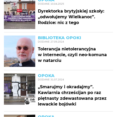
DODANE
10.04.2025
Dyrektorka brytyjskiej szkoły:
„odwołujemy Wielkanoc”.
Rodzice: nic z tego
BIBLIOTEKA OPOKI
DODANE
27.09.2024
Tolerancja nietolerancyjna
w internecie, czyli neo-komuna
w natarciu
OPOKA
DODANE
31.07.2024
„Smarujmy i okradajmy”.
Kawiarnia chrześcijan po raz
piętnasty zdewastowana przez
lewackie bojówki
OPOKA