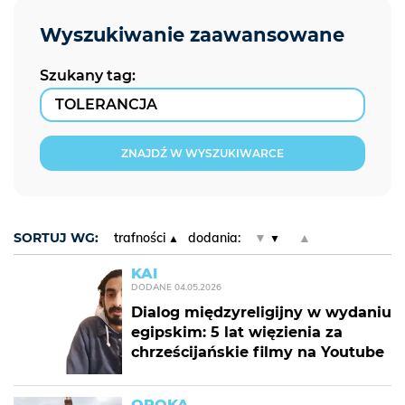
Szukany tag:
ZNAJDŹ W WYSZUKIWARCE
SORTUJ WG:
trafności
dodania:
▼
▲
KAI
DODANE
04.05.2026
Dialog międzyreligijny w wydaniu
egipskim: 5 lat więzienia za
chrześcijańskie filmy na Youtube
OPOKA