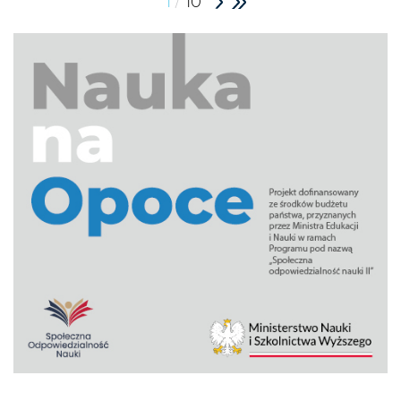
/
1
10