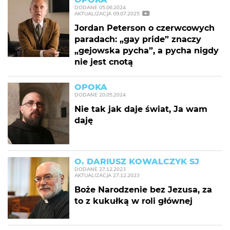
DODANE
05.06.2024
AKTUALIZACJA
09.07.2025
Jordan Peterson o czerwcowych
paradach: „gay pride” znaczy
„gejowska pycha”, a pycha nigdy
nie jest cnotą
OPOKA
DODANE
20.05.2024
Nie tak jak daje świat, Ja wam
daję
O. DARIUSZ KOWALCZYK SJ
DODANE
27.12.2023
AKTUALIZACJA
27.12.2023
Boże Narodzenie bez Jezusa, za
to z kukułką w roli głównej