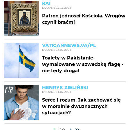
KAI
DODANE
12.11.2023
Patron jedności Kościoła. Wrogów
czynił braćmi
VATICANNEWS.VA/PL
DODANE
14.07.2023
Toalety w Pakistanie
wymalowane w szwedzką flagę -
nie tędy droga!
HENRYK ZIELIŃSKI
DODANE
14.02.2023
Serce i rozum. Jak zachować się
w moralnie dwuznacznych
sytuacjach?