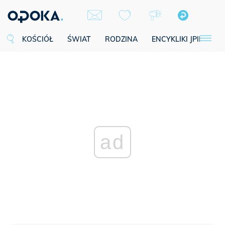
KOŚCIÓŁ
ŚWIAT
RODZINA
ENCYKLIKI JPII
SE
ad