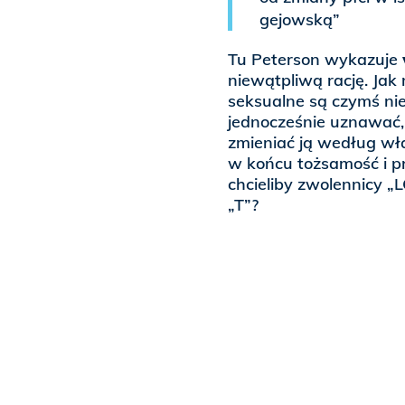
gejowską”
Tu Peterson wykazuje
niewątpliwą rację. Jak
seksualne są czymś ni
jednocześnie uznawać, 
zmieniać ją według wła
w końcu tożsamość i pr
chcieliby zwolennicy „L
„T”?