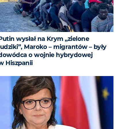
Putin wysłał na Krym „zielone
ludziki”, Maroko – migrantów – były
dowódca o wojnie hybrydowej
w Hiszpanii