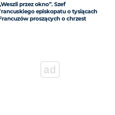
„Weszli przez okno”. Szef
francuskiego episkopatu o tysiącach
Francuzów proszących o chrzest
ad