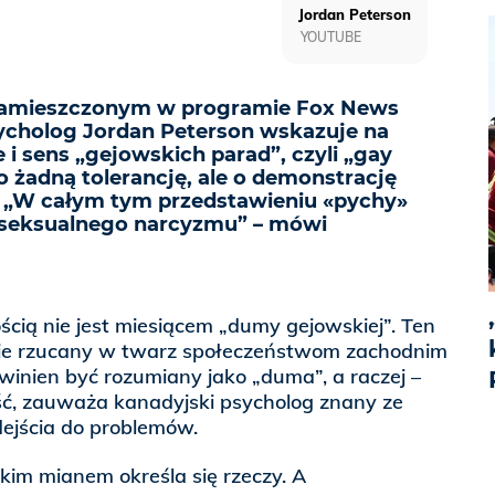
Jordan Peterson
YOUTUBE
 zamieszczonym w programie Fox News
ycholog Jordan Peterson wskazuje na
i sens „gejowskich parad”, czyli „gay
 o żadną tolerancję, ale o demonstrację
. „W całym tym przedstawieniu «pychy»
 seksualnego narcyzmu” – mówi
cią nie jest miesiącem „dumy gejowskiej”. Ten
nie rzucany w twarz społeczeństwom zachodnim
owinien być rozumiany jako „duma”, a raczej –
ść, zauważa kanadyjski psycholog znany ze
ejścia do problemów.
kim mianem określa się rzeczy. A