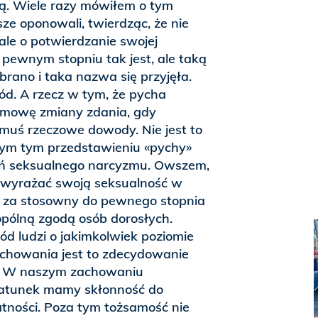
tą. Wiele razy mówiłem o tym
sze oponowali, twierdząc, że nie
 ale o potwierdzanie swojej
 pewnym stopniu tak jest, ale taką
rano i taka nazwa się przyjęła.
ód. A rzecz w tym, że pycha
dmowę zmiany zdania, gdy
muś rzeczowe dowody. Nie jest to
łym tym przedstawieniu «pychy»
eń seksualnego narcyzmu. Owszem,
 wyrażać swoją seksualność w
ją za stosowny do pewnego stopnia
obopólną zgodą osób dorosłych.
ód ludzi o jakimkolwiek poziomie
chowania jest to zdecydowanie
. W naszym zachowaniu
gatunek mamy skłonność do
ności. Poza tym tożsamość nie