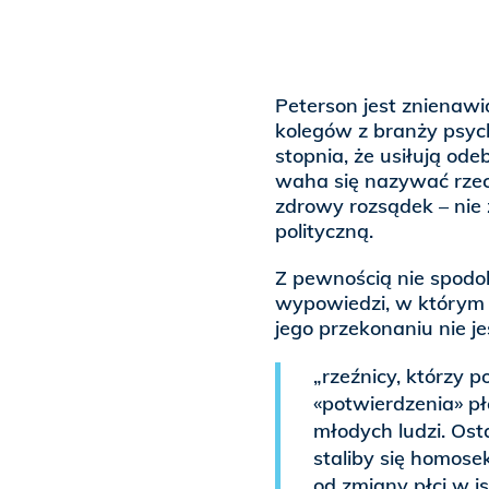
Peterson jest znienawi
kolegów z branży psych
stopnia, że usiłują o
waha się nazywać rzecz
zdrowy rozsądek – nie
polityczną.
Z pewnością nie spodob
wypowiedzi, w którym 
jego przekonaniu nie je
„rzeźnicy, którzy p
«potwierdzenia» pł
młodych ludzi. Ost
staliby się homose
od zmiany płci w i