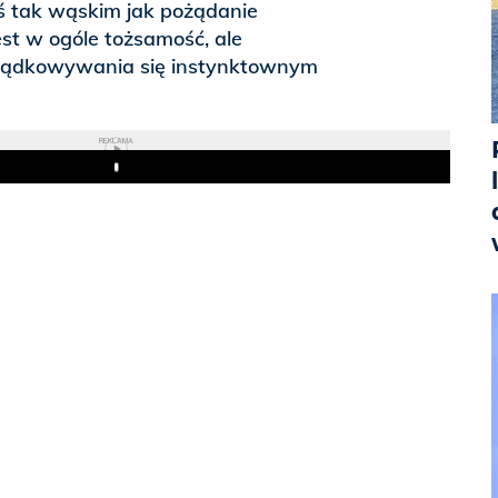
ś tak wąskim jak pożądanie
est w ogóle tożsamość, ale
rządkowywania się instynktownym
REKLAMA
Play