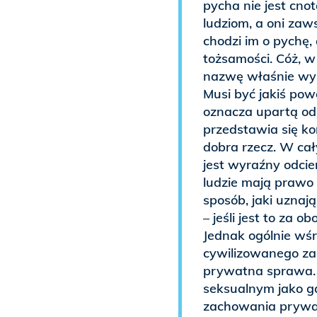
pycha nie jest cno
ludziom, a oni zaw
chodzi im o pychę,
tożsamości. Cóż, w
nazwę właśnie wyb
Musi być jakiś pow
oznacza upartą o
przedstawia się ko
dobra rzecz. W ca
jest wyraźny odci
ludzie mają prawo
sposób, jaki uzna
– jeśli jest to za 
Jednak ogólnie wśr
cywilizowanego za
prywatna sprawa
seksualnym jako 
zachowania prywat