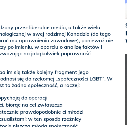
dzony przez liberalne media, a także wielu
ologicznej w swej rodzimej Kanadzie (do tego
debrać mu uprawnienia zawodowe), ponieważ nie
y po imieniu, w oparciu o analizę faktów i
 zważając na jakąkolwiek poprawność
a im się także kolejny fragment jego
odnosi się do rzekomej „społeczności LGBT”. W
st to żadna społeczność, a raczej:
opychają do operacji
ci, biorąc na cel zwłaszcza
atecznie prawdopodobnie ci młodzi
ksualistami; w ten sposób rzeźnicy
stocie niszczą młodą społeczność