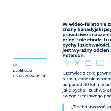
W wideo-felietonie
znany kanadyjski ps
prawdziwe znaczenie 
pride”: nie chodzi tu
pychy i zuchwałości
jest wyraźny odcień
Peterson.
MG
publikacja
Czerwiec z całą pewnoś
05.06.2024 09:56
termin, choć nieustan
od ponad 40 lat, nie p
jako pycha i zuchwało
swego rzeczowego pod
„Trzeba uważać, ja