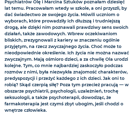
Psychiatrów Olę i Marcina Sztuków poznałam dziesięć
lat temu. Pracowałam wtedy w szkole, a oni przyszli, by
dać świadectwo ze swojego życia. Mówili uczniom o
wyborach, które prowadziły ich dłuższą i trudniejszą
drogą, ale dzięki nim poznawali prawdziwy sens swoich
działań, także zawodowych. Wbrew oczekiwaniom
bliskich, zrezygnowali z kariery w znaczeniu ogólnie
przyjętym, na rzecz zwyczajnego życia. Choć może to
nieodpowiednie określenie. Ich życia nie można nazwać
zwyczajnym. Mają ośmioro dzieci, a za chwilę Ola urodzi
kolejne. Tym, co mnie najbardziej zaskoczyło podczas
rozmów z nimi, była niezwykła znajomość charakterów,
predyspozycji i przeżyć każdego z ich dzieci. Jak oni to
robią? Skąd czerpią siłę? Poza tym przecież pracują — w
obszarze psychiatrii, psychologii, uzależnień, trochę
seksuologii, a także psychoterapii, dowodząc, że
farmakoterapia jest czymś zbyt ubogim, jeśli chodzi o
wnętrze człowieka.