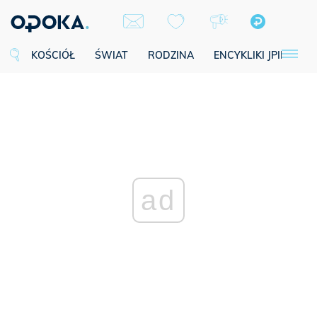
KOŚCIÓŁ
ŚWIAT
RODZINA
ENCYKLIKI JPII
SE
ad