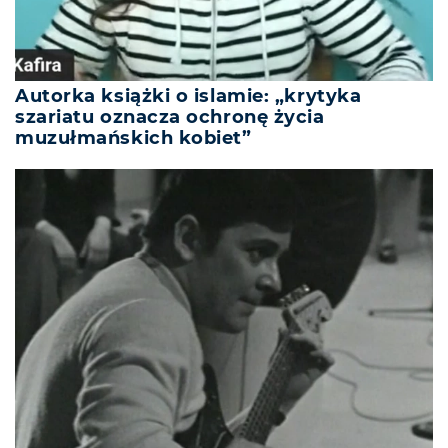
Autorka książki o islamie: „krytyka
szariatu oznacza ochronę życia
muzułmańskich kobiet”