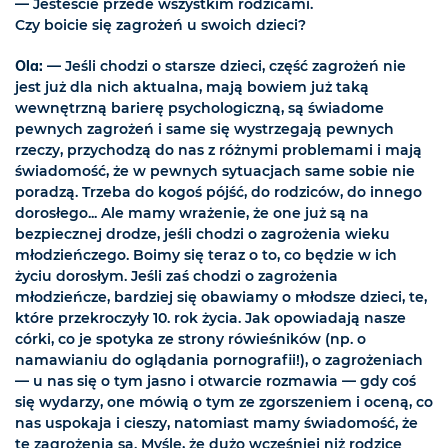
— Jesteście przede wszystkim rodzicami.
Czy boicie się zagrożeń u swoich dzieci?
Ola:
— Jeśli chodzi o starsze dzieci, część zagrożeń nie
jest już dla nich aktualna, mają bowiem już taką
wewnętrzną barierę psychologiczną, są świadome
pewnych zagrożeń i same się wystrzegają pewnych
rzeczy, przychodzą do nas z różnymi problemami i mają
świadomość, że w pewnych sytuacjach same sobie nie
poradzą. Trzeba do kogoś pójść, do rodziców, do innego
dorosłego... Ale mamy wrażenie, że one już są na
bezpiecznej drodze, jeśli chodzi o zagrożenia wieku
młodzieńczego. Boimy się teraz o to, co będzie w ich
życiu dorosłym. Jeśli zaś chodzi o zagrożenia
młodzieńcze, bardziej się obawiamy o młodsze dzieci, te,
które przekroczyły 10. rok życia. Jak opowiadają nasze
córki, co je spotyka ze strony rówieśników (np. o
namawianiu do oglądania pornografii!), o zagrożeniach
— u nas się o tym jasno i otwarcie rozmawia — gdy coś
się wydarzy, one mówią o tym ze zgorszeniem i oceną, co
nas uspokaja i cieszy, natomiast mamy świadomość, że
te zagrożenia są. Myślę, że dużo wcześniej niż rodzice