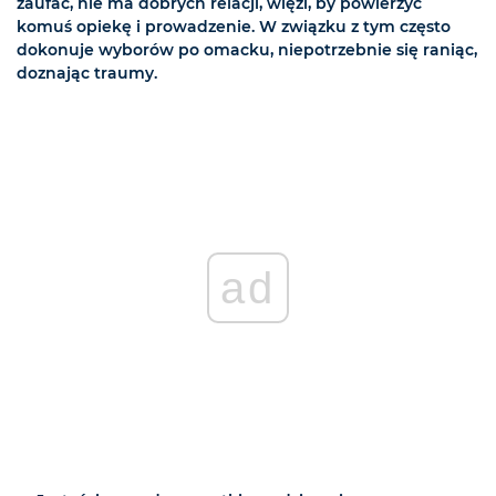
zaufać, nie ma dobrych relacji, więzi, by powierzyć
komuś opiekę i prowadzenie. W związku z tym często
dokonuje wyborów po omacku, niepotrzebnie się raniąc,
doznając traumy.
ad