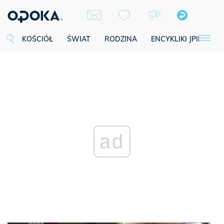
KOŚCIÓŁ
ŚWIAT
RODZINA
ENCYKLIKI JPII
SE
ad