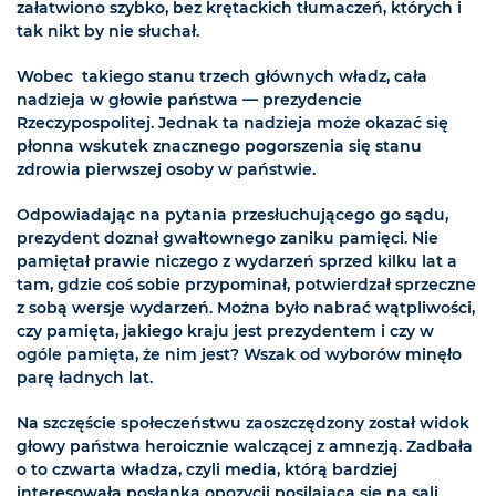
załatwiono szybko, bez krętackich tłumaczeń, których i
tak nikt by nie słuchał.
Wobec takiego stanu trzech głównych władz, cała
nadzieja w głowie państwa — prezydencie
Rzeczypospolitej. Jednak ta nadzieja może okazać się
płonna wskutek znacznego pogorszenia się stanu
zdrowia pierwszej osoby w państwie.
Odpowiadając na pytania przesłuchującego go sądu,
prezydent doznał gwałtownego zaniku pamięci. Nie
pamiętał prawie niczego z wydarzeń sprzed kilku lat a
tam, gdzie coś sobie przypominał, potwierdzał sprzeczne
z sobą wersje wydarzeń. Można było nabrać wątpliwości,
czy pamięta, jakiego kraju jest prezydentem i czy w
ogóle pamięta, że nim jest? Wszak od wyborów minęło
parę ładnych lat.
Na szczęście społeczeństwu zaoszczędzony został widok
głowy państwa heroicznie walczącej z amnezją. Zadbała
o to czwarta władza, czyli media, którą bardziej
interesowała posłanka opozycji posilająca się na sali