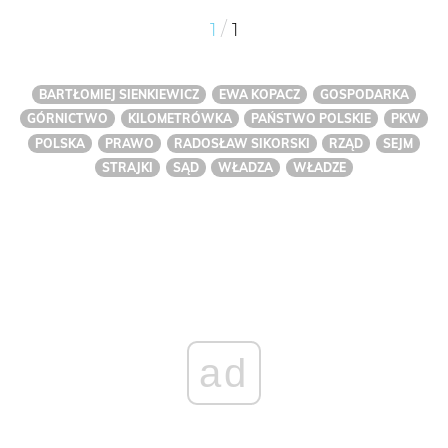
/
1
1
BARTŁOMIEJ SIENKIEWICZ
EWA KOPACZ
GOSPODARKA
GÓRNICTWO
KILOMETRÓWKA
PAŃSTWO POLSKIE
PKW
POLSKA
PRAWO
RADOSŁAW SIKORSKI
RZĄD
SEJM
STRAJKI
SĄD
WŁADZA
WŁADZE
ad