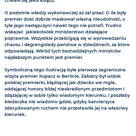
chwalił się jakiś ksiądz.
O poziomie władzy wykonawczej aż żal pisać. O ile były
premier dość dobrze maskował własną nieudolność, o
tyle jego następczyni nawet tego nie potrafi. Trudno
wskazać jakiekolwiek ministerstwo działające
poprawnie. Wszystkie prześcigają się w wprowadzaniu
chaosu i degrengolady państwa w dziedzinach, za które
odpowiadają. Wśród tych beznadziejnych ministrów
najsłabszym punktem jest premier.
Symboliczną tego ilustracją była pierwsza zagraniczna
wizyta premier Kopacz w Berlinie. Żałosny był widok
polskiej premierki, błądzącej jak dziecko we mgle,
oddającej honory bliżej nieokreślonym przedmiotom i
zdążającej w sobie tylko wiadomym kierunku. I poszłaby
biedaczka nie wiadomo gdzie, gdyby kanclerzyca
zdecydowanym ruchem nie przestawiła jej na właściwy
kierunek.