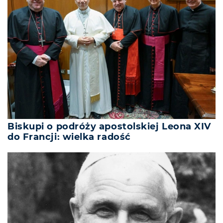
Biskupi o podróży apostolskiej Leona XIV
do Francji: wielka radość