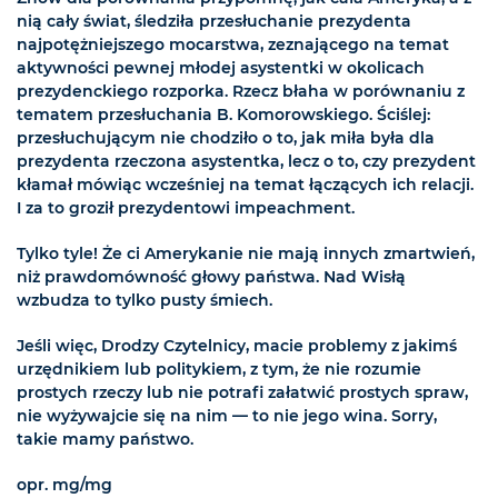
nią cały świat, śledziła przesłuchanie prezydenta
najpotężniejszego mocarstwa, zeznającego na temat
aktywności pewnej młodej asystentki w okolicach
prezydenckiego rozporka. Rzecz błaha w porównaniu z
tematem przesłuchania B. Komorowskiego. Ściślej:
przesłuchującym nie chodziło o to, jak miła była dla
prezydenta rzeczona asystentka, lecz o to, czy prezydent
kłamał mówiąc wcześniej na temat łączących ich relacji.
I za to groził prezydentowi impeachment.
Tylko tyle! Że ci Amerykanie nie mają innych zmartwień,
niż prawdomówność głowy państwa. Nad Wisłą
wzbudza to tylko pusty śmiech.
Jeśli więc, Drodzy Czytelnicy, macie problemy z jakimś
urzędnikiem lub politykiem, z tym, że nie rozumie
prostych rzeczy lub nie potrafi załatwić prostych spraw,
nie wyżywajcie się na nim — to nie jego wina. Sorry,
takie mamy państwo.
opr. mg/mg