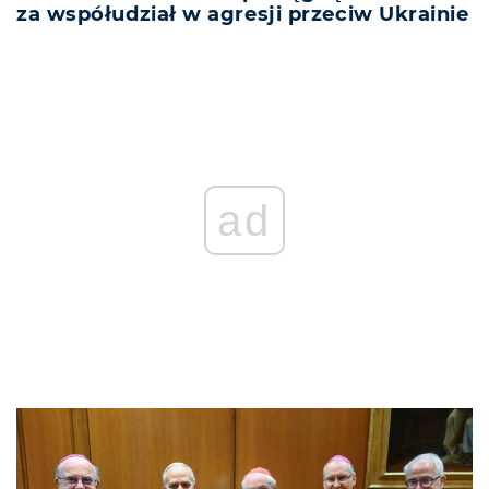
za współudział w agresji przeciw Ukrainie
ad