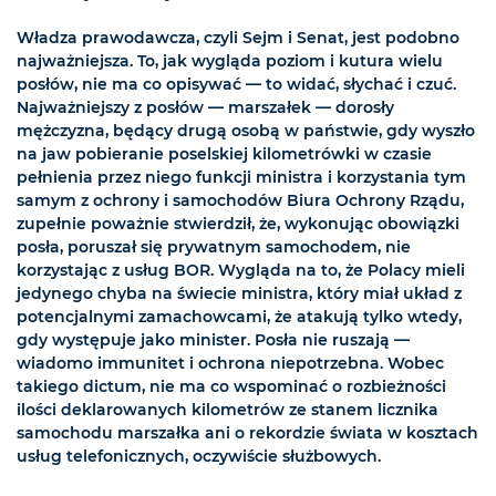
Władza prawodawcza, czyli Sejm i Senat, jest podobno
najważniejsza. To, jak wygląda poziom i kutura wielu
posłów, nie ma co opisywać — to widać, słychać i czuć.
Najważniejszy z posłów — marszałek — dorosły
mężczyzna, będący drugą osobą w państwie, gdy wyszło
na jaw pobieranie poselskiej kilometrówki w czasie
pełnienia przez niego funkcji ministra i korzystania tym
samym z ochrony i samochodów Biura Ochrony Rządu,
zupełnie poważnie stwierdził, że, wykonując obowiązki
posła, poruszał się prywatnym samochodem, nie
korzystając z usług BOR. Wygląda na to, że Polacy mieli
jedynego chyba na świecie ministra, który miał układ z
potencjalnymi zamachowcami, że atakują tylko wtedy,
gdy występuje jako minister. Posła nie ruszają —
wiadomo immunitet i ochrona niepotrzebna. Wobec
takiego dictum, nie ma co wspominać o rozbieżności
ilości deklarowanych kilometrów ze stanem licznika
samochodu marszałka ani o rekordzie świata w kosztach
usług telefonicznych, oczywiście służbowych.