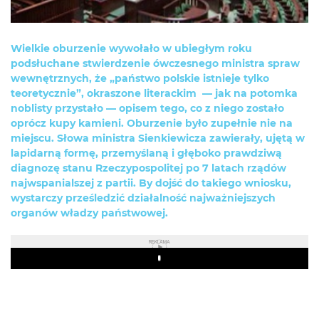
Wielkie oburzenie wywołało w ubiegłym roku
podsłuchane stwierdzenie ówczesnego ministra spraw
wewnętrznych, że „państwo polskie istnieje tylko
teoretycznie”, okraszone literackim — jak na potomka
noblisty przystało — opisem tego, co z niego zostało
oprócz kupy kamieni. Oburzenie było zupełnie nie na
miejscu. Słowa ministra Sienkiewicza zawierały, ujętą w
lapidarną formę, przemyślaną i głęboko prawdziwą
diagnozę stanu Rzeczypospolitej po 7 latach rządów
najwspanialszej z partii. By dojść do takiego wniosku,
wystarczy prześledzić działalność najważniejszych
organów władzy państwowej.
REKLAMA
Play