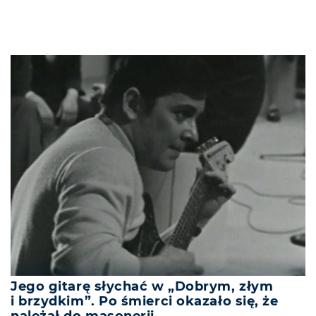
Jego gitarę słychać w „Dobrym, złym
i brzydkim”. Po śmierci okazało się, że
należał do masonerii