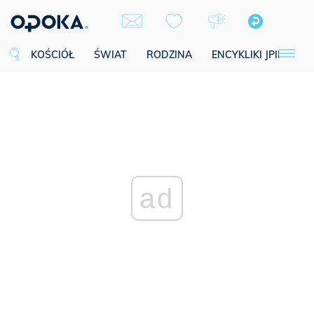
KOŚCIÓŁ
ŚWIAT
RODZINA
ENCYKLIKI JPII
SE
ad