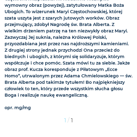
wymowny obraz (powyżej), zatytułowany Matka Boża
Ubogich. To wizerunek Maryi Częstochowskiej, której
szata uszyta jest z szarych jutowych worków. Obraz
przejmujący, zdobył Nagrodę św. Brata Alberta. Z
wielkim drżeniem patrzę na ten niezwykły obraz Maryi.
Zazwyczaj Jej suknia, należna Królowej Polski,
przyozdabiana jest przez nas najdroższymi kamieniami.
Z drugiej strony jednak przychodzi Ona przecież do
biednych i ubogich, z którymi się solidaryzuje, którym
współczuje i chce pomóc. Szata mówi tu za siebie. Jakże
obraz prof. Kucza koresponduje z Piłatowym „Ecce
Homo”, utrwalonym przez Adama Chmielowskiego — św.
Brata Alberta pod takimże tytułem! Bo najpiękniejszy
człowiek to ten, który przede wszystkim słucha głosu
Boga i realizuje naukę ewangeliczną.
opr. mg/mg
/
1
1