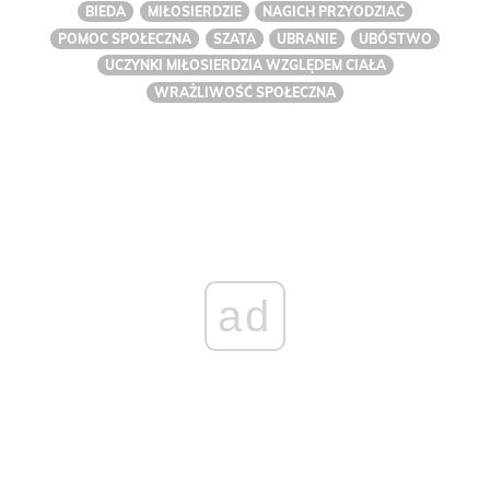
BIEDA
MIŁOSIERDZIE
NAGICH PRZYODZIAĆ
POMOC SPOŁECZNA
SZATA
UBRANIE
UBÓSTWO
UCZYNKI MIŁOSIERDZIA WZGLĘDEM CIAŁA
WRAŻLIWOŚĆ SPOŁECZNA
ad