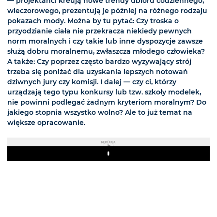
— projektanci kreują nowe trendy ubioru codziennego,
wieczorowego, prezentują je później na różnego rodzaju
pokazach mody. Można by tu pytać: Czy troska o
przyodzianie ciała nie przekracza niekiedy pewnych
norm moralnych i czy takie lub inne dyspozycje zawsze
służą dobru moralnemu, zwłaszcza młodego człowieka?
A także: Czy poprzez często bardzo wyzywający strój
trzeba się poniżać dla uzyskania lepszych notowań
dziwnych jury czy komisji. I dalej — czy ci, którzy
urządzają tego typu konkursy lub tzw. szkoły modelek,
nie powinni podlegać żadnym kryteriom moralnym? Do
jakiego stopnia wszystko wolno? Ale to już temat na
większe opracowanie.
REKLAMA
Play