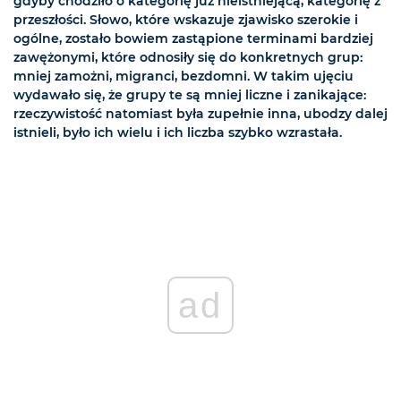
gdyby chodziło o kategorię już nieistniejącą, kategorię z
przeszłości. Słowo, które wskazuje zjawisko szerokie i
ogólne, zostało bowiem zastąpione terminami bardziej
zawężonymi, które odnosiły się do konkretnych grup:
mniej zamożni, migranci, bezdomni. W takim ujęciu
wydawało się, że grupy te są mniej liczne i zanikające:
rzeczywistość natomiast była zupełnie inna, ubodzy dalej
istnieli, było ich wielu i ich liczba szybko wzrastała.
ad