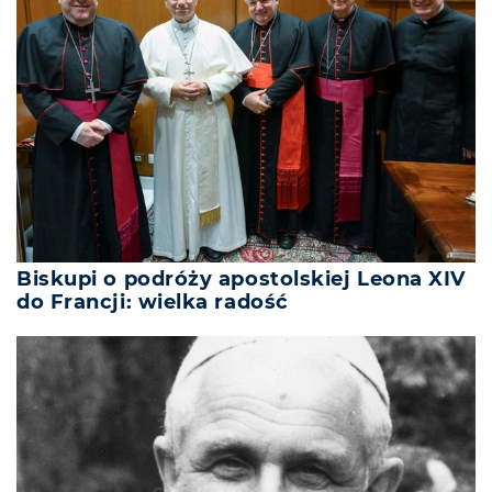
Biskupi o podróży apostolskiej Leona XIV
do Francji: wielka radość