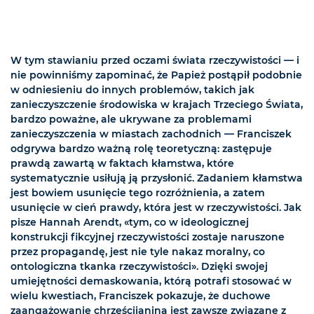
W tym stawianiu przed oczami świata rzeczywistości — i
nie powinniśmy zapominać, że Papież postąpił podobnie
w odniesieniu do innych problemów, takich jak
zanieczyszczenie środowiska w krajach Trzeciego Świata,
bardzo poważne, ale ukrywane za problemami
zanieczyszczenia w miastach zachodnich — Franciszek
odgrywa bardzo ważną rolę teoretyczną: zastępuje
prawdą zawartą w faktach kłamstwa, które
systematycznie usiłują ją przysłonić. Zadaniem kłamstwa
jest bowiem usunięcie tego rozróżnienia, a zatem
usunięcie w cień prawdy, która jest w rzeczywistości. Jak
pisze Hannah Arendt, «tym, co w ideologicznej
konstrukcji fikcyjnej rzeczywistości zostaje naruszone
przez propagandę, jest nie tyle nakaz moralny, co
ontologiczna tkanka rzeczywistości». Dzięki swojej
umiejętności demaskowania, którą potrafi stosować w
wielu kwestiach, Franciszek pokazuje, że duchowe
zaangażowanie chrześcijanina jest zawsze związane z