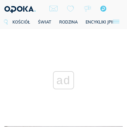
KOŚCIÓŁ
ŚWIAT
RODZINA
ENCYKLIKI JPII
SE
ad