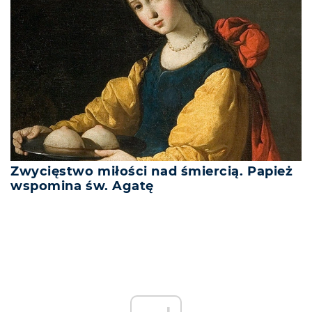
Zwycięstwo miłości nad śmiercią. Papież
wspomina św. Agatę