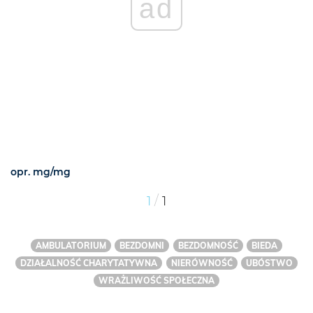
ad
opr. mg/mg
/
1
1
AMBULATORIUM
BEZDOMNI
BEZDOMNOŚĆ
BIEDA
DZIAŁALNOŚĆ CHARYTATYWNA
NIERÓWNOŚĆ
UBÓSTWO
WRAŻLIWOŚĆ SPOŁECZNA