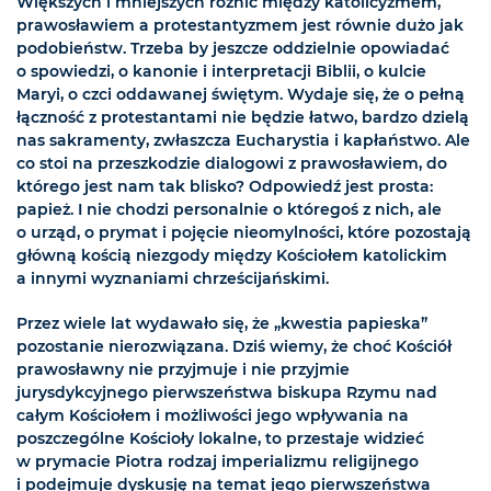
Większych i mniejszych różnic między katolicyzmem,
prawosławiem a protestantyzmem jest równie dużo jak
podobieństw. Trzeba by jeszcze oddzielnie opowiadać
o spowiedzi, o kanonie i interpretacji Biblii, o kulcie
Maryi, o czci oddawanej świętym. Wydaje się, że o pełną
łączność z protestantami nie będzie łatwo, bardzo dzielą
nas sakramenty, zwłaszcza Eucharystia i kapłaństwo. Ale
co stoi na przeszkodzie dialogowi z prawosławiem, do
którego jest nam tak blisko? Odpowiedź jest prosta:
papież. I nie chodzi personalnie o któregoś z nich, ale
o urząd, o prymat i pojęcie nieomylności, które pozostają
główną kością niezgody między Kościołem katolickim
a innymi wyznaniami chrześcijańskimi.
Przez wiele lat wydawało się, że „kwestia papieska”
pozostanie nierozwiązana. Dziś wiemy, że choć Kościół
prawosławny nie przyjmuje i nie przyjmie
jurysdykcyjnego pierwszeństwa biskupa Rzymu nad
całym Kościołem i możliwości jego wpływania na
poszczególne Kościoły lokalne, to przestaje widzieć
w prymacie Piotra rodzaj imperializmu religijnego
i podejmuje dyskusję na temat jego pierwszeństwa