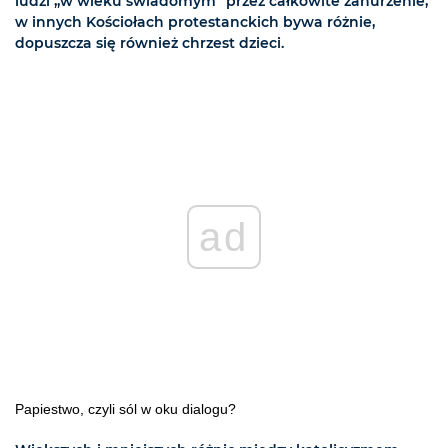
ludzi „w wieku świadomym” przez całkowite zanurzenie,
w innych Kościołach protestanckich bywa różnie,
dopuszcza się również chrzest dzieci.
ad
Papiestwo, czyli sól w oku dialogu?