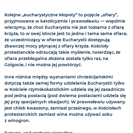
Kolejne „eucharystyczne kłopoty” to pojęcie „ofiary”,
przyjmowane w katolicyzmie i prawosławiu — wspólnie
wierzymy, że choć Eucharystia nie jest tożsama z ofiarą
krzyża, to w swej istocie jest to jedna i tama sama ofiara;
że uczestniczący w ofierze Eucharystii dostępują
zbawczej mocy płynącej z ofiary krzyża. Kościoły
protestanckie odrzucają takie myślenie, twierdząc, że
ofiara przebłagalna złożona została tylko raz, na
Golgocie, i nie można jej powtórzyć.
Inne różnice między wyznaniami chrześcijańskimi
dotyczą także samej formy udzielania Eucharystii: tylko
w Kościele rzymskokatolickim udziela się jej zasadniczo
pod jedną postacią (pod dwiema postaciami udziela się
jej przy specjalnych okazjach). W prawosławiu używany
jest chleb kwaszony, zamiast przaśnego, w Kościołach
protestanckich zamiast wina można używać soku
z winogron.
Komunia, czyli spotkania niemożliwe