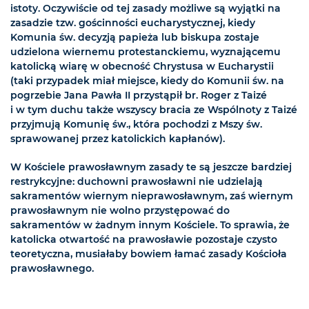
istoty. Oczywiście od tej zasady możliwe są wyjątki na
zasadzie tzw. gościnności eucharystycznej, kiedy
Komunia św. decyzją papieża lub biskupa zostaje
udzielona wiernemu protestanckiemu, wyznającemu
katolicką wiarę w obecność Chrystusa w Eucharystii
(taki przypadek miał miejsce, kiedy do Komunii św. na
pogrzebie Jana Pawła II przystąpił br. Roger z Taizé
i w tym duchu także wszyscy bracia ze Wspólnoty z Taizé
przyjmują Komunię św., która pochodzi z Mszy św.
sprawowanej przez katolickich kapłanów).
W Kościele prawosławnym zasady te są jeszcze bardziej
restrykcyjne: duchowni prawosławni nie udzielają
sakramentów wiernym nieprawosławnym, zaś wiernym
prawosławnym nie wolno przystępować do
sakramentów w żadnym innym Kościele. To sprawia, że
katolicka otwartość na prawosławie pozostaje czysto
teoretyczna, musiałaby bowiem łamać zasady Kościoła
prawosławnego.