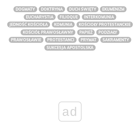
DOGMATY
DOKTRYNA
DUCH ŚWIĘTY
EKUMENIZM
EUCHARYSTIA
FILIOQUE
INTERKOMUNIA
JEDNOŚĆ KOŚCIOŁA
KOMUNIA
KOŚCIOŁY PROTESTANCKIE
KOŚCIÓŁ PRAWOSŁAWNY
PAPIEŻ
PODZIAŁY
PRAWOSŁAWIE
PROTESTANCI
PRYMAT
SAKRAMENTY
SUKCESJA APOSTOLSKA
ad