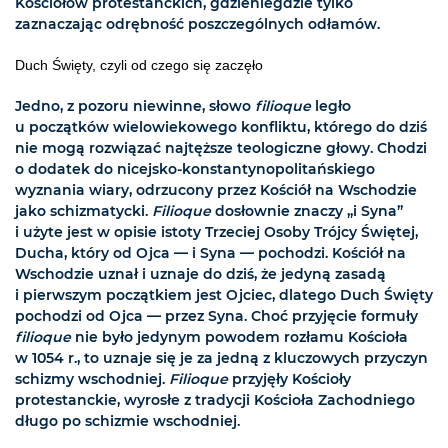
Kościołów protestanckich, gdzieniegdzie tylko
zaznaczając odrębność poszczególnych odłamów.
Duch Święty, czyli od czego się zaczęło
Jedno, z pozoru niewinne, słowo
filioque
legło
u początków wielowiekowego konfliktu, którego do dziś
nie mogą rozwiązać najtęższe teologiczne głowy. Chodzi
o dodatek do nicejsko-konstantynopolitańskiego
wyznania wiary, odrzucony przez Kościół na Wschodzie
jako schizmatycki.
Filioque
dosłownie znaczy „i Syna”
i użyte jest w opisie istoty Trzeciej Osoby Trójcy Świętej,
Ducha, który od Ojca — i Syna — pochodzi. Kościół na
Wschodzie uznał i uznaje do dziś, że jedyną zasadą
i pierwszym początkiem jest Ojciec, dlatego Duch Święty
pochodzi od Ojca — przez Syna. Choć przyjęcie formuły
filioque
nie było jedynym powodem rozłamu Kościoła
w 1054 r., to uznaje się je za jedną z kluczowych przyczyn
schizmy wschodniej.
Filioque
przyjęły Kościoły
protestanckie, wyrosłe z tradycji Kościoła Zachodniego
długo po schizmie wschodniej.