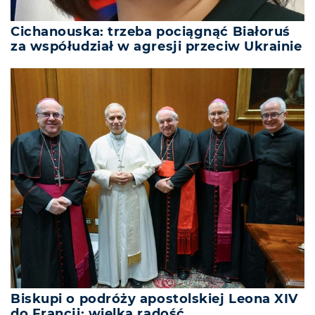
Cichanouska: trzeba pociągnąć Białoruś
za współudział w agresji przeciw Ukrainie
Biskupi o podróży apostolskiej Leona XIV
do Francji: wielka radość