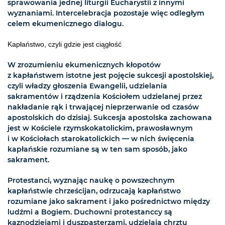
sprawowania jednej liturgii Eucharystii z innymi
wyznaniami. Intercelebracja pozostaje więc odległym
celem ekumenicznego dialogu.
Kapłaństwo, czyli gdzie jest ciągłość
W zrozumieniu ekumenicznych kłopotów
z kapłaństwem istotne jest pojęcie sukcesji apostolskiej,
czyli władzy głoszenia Ewangelii, udzielania
sakramentów i rządzenia Kościołem udzielanej przez
nakładanie rąk i trwającej nieprzerwanie od czasów
apostolskich do dzisiaj. Sukcesja apostolska zachowana
jest w Kościele rzymskokatolickim, prawosławnym
i w Kościołach starokatolickich — w nich święcenia
kapłańskie rozumiane są w ten sam sposób, jako
sakrament.
Protestanci, wyznając naukę o powszechnym
kapłaństwie chrześcijan, odrzucają kapłaństwo
rozumiane jako sakrament i jako pośrednictwo między
ludźmi a Bogiem. Duchowni protestanccy są
kaznodziejami i duszpasterzami, udzielają chrztu