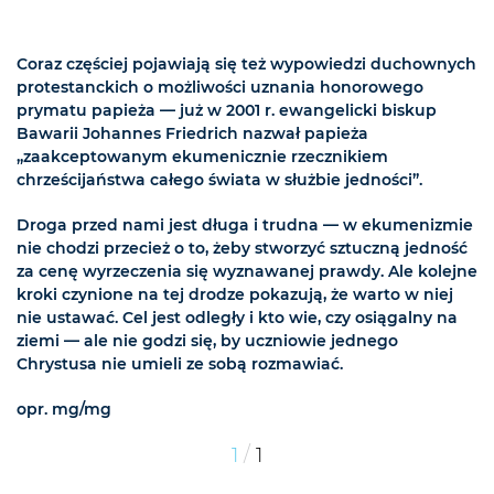
Coraz częściej pojawiają się też wypowiedzi duchownych
protestanckich o możliwości uznania honorowego
prymatu papieża — już w 2001 r. ewangelicki biskup
Bawarii Johannes Friedrich nazwał papieża
„zaakceptowanym ekumenicznie rzecznikiem
chrześcijaństwa całego świata w służbie jedności”.
Droga przed nami jest długa i trudna — w ekumenizmie
nie chodzi przecież o to, żeby stworzyć sztuczną jedność
za cenę wyrzeczenia się wyznawanej prawdy. Ale kolejne
kroki czynione na tej drodze pokazują, że warto w niej
nie ustawać. Cel jest odległy i kto wie, czy osiągalny na
ziemi — ale nie godzi się, by uczniowie jednego
Chrystusa nie umieli ze sobą rozmawiać.
opr. mg/mg
/
1
1