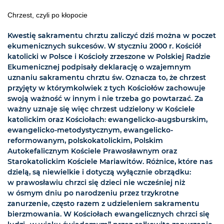
Chrzest, czyli po kłopocie
Kwestię sakramentu chrztu zaliczyć dziś można w poczet
ekumenicznych sukcesów. W styczniu 2000 r. Kościół
katolicki w Polsce i Kościoły zrzeszone w Polskiej Radzie
Ekumenicznej podpisały deklarację o wzajemnym
uznaniu sakramentu chrztu św. Oznacza to, że chrzest
przyjęty w którymkolwiek z tych Kościołów zachowuje
swoją ważność w innym i nie trzeba go powtarzać. Za
ważny uznaje się więc chrzest udzielony w Kościele
katolickim oraz Kościołach: ewangelicko-augsburskim,
ewangelicko-metodystycznym, ewangelicko-
reformowanym, polskokatolickim, Polskim
Autokefalicznym Kościele Prawosławnym oraz
Starokatolickim Kościele Mariawitów. Różnice, które nas
dzielą, są niewielkie i dotyczą wyłącznie obrządku:
w prawosławiu chrzci się dzieci nie wcześniej niż
w ósmym dniu po narodzeniu przez trzykrotne
zanurzenie, często razem z udzieleniem sakramentu
bierzmowania. W Kościołach ewangelicznych chrzci się