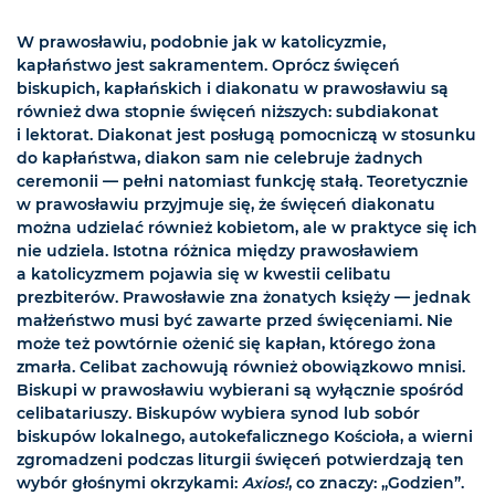
W prawosławiu, podobnie jak w katolicyzmie,
kapłaństwo jest sakramentem. Oprócz święceń
biskupich, kapłańskich i diakonatu w prawosławiu są
również dwa stopnie święceń niższych: subdiakonat
i lektorat. Diakonat jest posługą pomocniczą w stosunku
do kapłaństwa, diakon sam nie celebruje żadnych
ceremonii — pełni natomiast funkcję stałą. Teoretycznie
w prawosławiu przyjmuje się, że święceń diakonatu
można udzielać również kobietom, ale w praktyce się ich
nie udziela. Istotna różnica między prawosławiem
a katolicyzmem pojawia się w kwestii celibatu
prezbiterów. Prawosławie zna żonatych księży — jednak
małżeństwo musi być zawarte przed święceniami. Nie
może też powtórnie ożenić się kapłan, którego żona
zmarła. Celibat zachowują również obowiązkowo mnisi.
Biskupi w prawosławiu wybierani są wyłącznie spośród
celibatariuszy. Biskupów wybiera synod lub sobór
biskupów lokalnego, autokefalicznego Kościoła, a wierni
zgromadzeni podczas liturgii święceń potwierdzają ten
wybór głośnymi okrzykami:
Axios!
, co znaczy: „Godzien”.