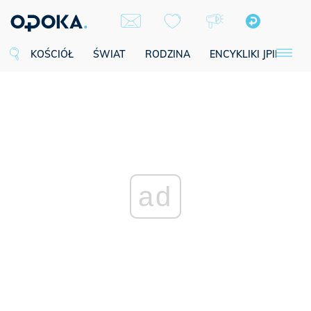
KOŚCIÓŁ
ŚWIAT
RODZINA
ENCYKLIKI JPII
SE
ad