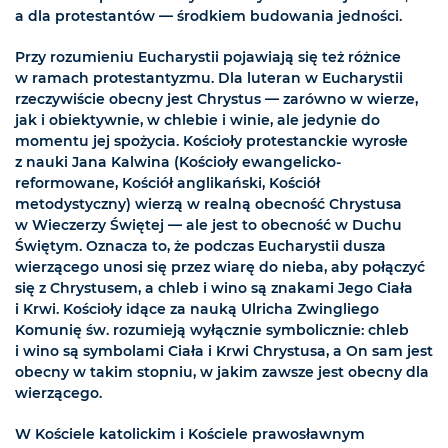
a dla protestantów — środkiem budowania jedności.
Przy rozumieniu Eucharystii pojawiają się też różnice
w ramach protestantyzmu. Dla luteran w Eucharystii
rzeczywiście obecny jest Chrystus — zarówno w wierze,
jak i obiektywnie, w chlebie i winie, ale jedynie do
momentu jej spożycia. Kościoły protestanckie wyrosłe
z nauki Jana Kalwina (Kościoły ewangelicko-
reformowane, Kościół anglikański, Kościół
metodystyczny) wierzą w realną obecność Chrystusa
w Wieczerzy Świętej — ale jest to obecność w Duchu
Świętym. Oznacza to, że podczas Eucharystii dusza
wierzącego unosi się przez wiarę do nieba, aby połączyć
się z Chrystusem, a chleb i wino są znakami Jego Ciała
i Krwi. Kościoły idące za nauką Ulricha Zwingliego
Komunię św. rozumieją wyłącznie symbolicznie: chleb
i wino są symbolami Ciała i Krwi Chrystusa, a On sam jest
obecny w takim stopniu, w jakim zawsze jest obecny dla
wierzącego.
W Kościele katolickim i Kościele prawosławnym