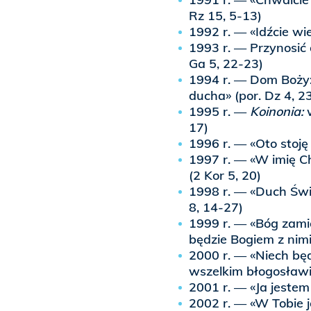
Rz 15, 5-13)
1992 r. — «Idźcie wie
1993 r. — Przynosić 
Ga 5, 22-23)
1994 r. — Dom Boży:
ducha» (por. Dz 4, 2
1995 r. —
Koinonia:
17)
1996 r. — «Oto stoję 
1997 r. — «W imię Ch
(2 Kor 5, 20)
1998 r. — «Duch Świę
8, 14-27)
1999 r. — «Bóg zamie
będzie Bogiem z nimi
2000 r. — «Niech bę
wszelkim błogosławi
2001 r. — «Ja jestem 
2002 r. — «W Tobie je