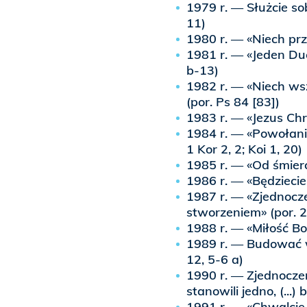
1979 r. — Służcie so
11)
1980 r. — «Niech prz
1981 r. — «Jeden Duc
b-13)
1982 r. — «Niech ws
(por. Ps 84 [83])
1983 r. — «Jezus Chry
1984 r. — «Powołani
1 Kor 2, 2; Koi 1, 20)
1985 r. — «Od śmierc
1986 r. — «Będziecie
1987 r. — «Zjednocz
stworzeniem» (por. 2 
1988 r. — «Miłość Bo
1989 r. — Budować w
12, 5-6 a)
1990 r. — Zjednocze
stanowili jedno, (...)
1991 r. — «Chwalcie 