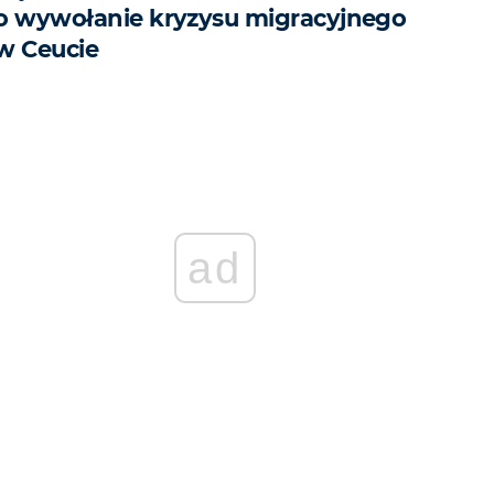
o wywołanie kryzysu migracyjnego
w Ceucie
ad