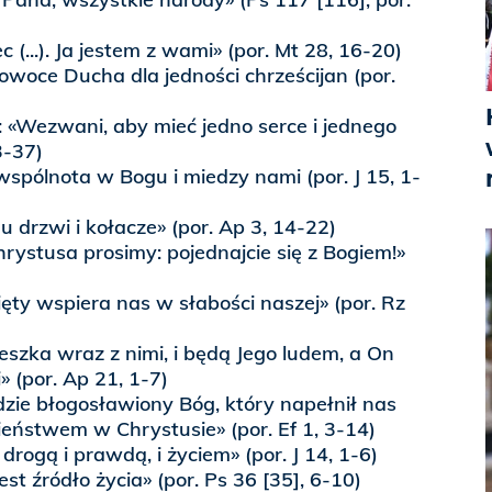
c (...). Ja jestem z wami» (por. Mt 28, 16-20)
owoce Ducha dla jedności chrześcijan (por.
 «Wezwani, aby mieć jedno serce i jednego
3-37)
wspólnota w Bogu i miedzy nami (por. J 15, 1-
u drzwi i kołacze» (por. Ap 3, 14-22)
rystusa prosimy: pojednajcie się z Bogiem!»
ty wspiera nas w słabości naszej» (por. Rz
szka wraz z nimi, i będą Jego ludem, a On
» (por. Ap 21, 1-7)
dzie błogosławiony Bóg, który napełnił nas
eństwem w Chrystusie» (por. Ef 1, 3-14)
drogą i prawdą, i życiem» (por. J 14, 1-6)
st źródło życia» (por. Ps 36 [35], 6-10)