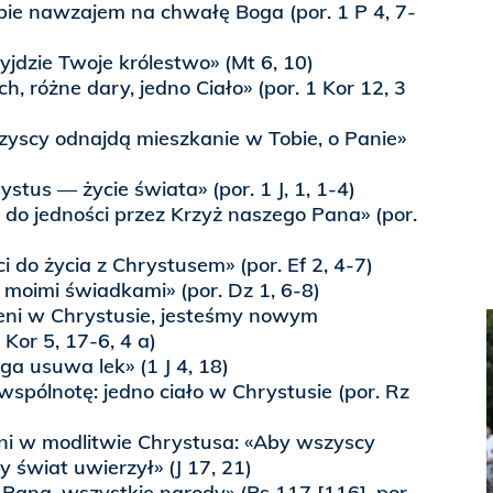
bie nawzajem na chwałę Boga (por. 1 P 4, 7-
yjdzie Twoje królestwo» (Mt 6, 10)
h, różne dary, jedno Ciało» (por. 1 Kor 12, 3
zyscy odnajdą mieszkanie w Tobie, o Panie»
stus — życie świata» (por. 1 J, 1, 1-4)
 do jedności przez Krzyż naszego Pana» (por.
i do życia z Chrystusem» (por. Ef 2, 4-7)
 moimi świadkami» (por. Dz 1, 6-8)
eni w Chrystusie, jesteśmy nowym
Kor 5, 17-6, 4 a)
ga usuwa lek» (1 J 4, 18)
spólnotę: jedno ciało w Chrystusie (por. Rz
ni w modlitwie Chrystusa: «Aby wszyscy
 by świat uwierzył» (J 17, 21)
Pana, wszystkie narody» (Ps 117 [116], por.