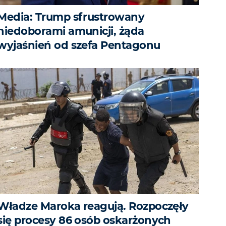
Media: Trump sfrustrowany
niedoborami amunicji, żąda
wyjaśnień od szefa Pentagonu
Władze Maroka reagują. Rozpoczęły
się procesy 86 osób oskarżonych