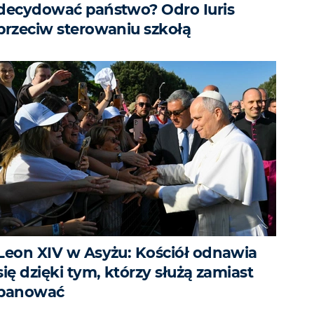
decydować państwo? Odro Iuris
przeciw sterowaniu szkołą
Leon XIV w Asyżu: Kościół odnawia
się dzięki tym, którzy służą zamiast
panować