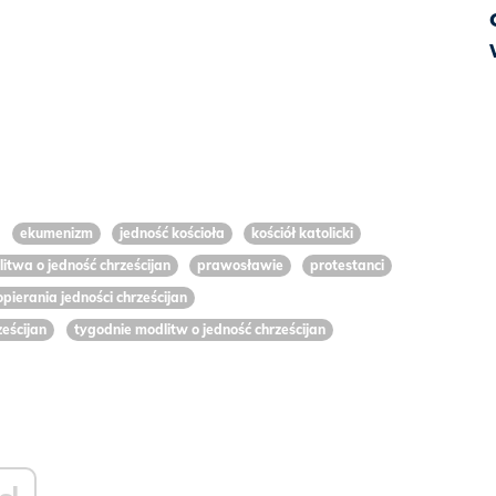
ekumenizm
jedność kościoła
kościół katolicki
itwa o jedność chrześcijan
prawosławie
protestanci
pierania jedności chrześcijan
ześcijan
tygodnie modlitw o jedność chrześcijan