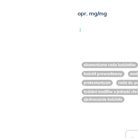
opr. mg/mg
1
ekumeniczna rada kościołów
kościół prawosławny
modl
protestantyzm
rada ds. po
tydzień modlitw o jedność chr
zjednoczenie kościoła