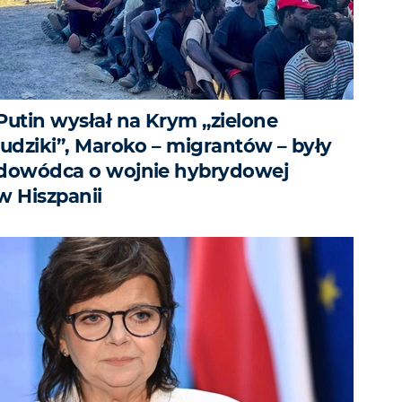
Putin wysłał na Krym „zielone
ludziki”, Maroko – migrantów – były
dowódca o wojnie hybrydowej
w Hiszpanii