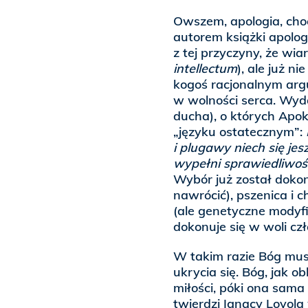
Owszem, apologia, cho
autorem książki apolog
z tej przyczyny, że wia
intellectum
), ale już 
kogoś racjonalnym arg
w wolności serca. Wyda
ducha), o których Apo
„języku ostatecznym”:
i plugawy niech się jes
wypełni sprawiedliwość,
Wybór już został doko
nawrócić), pszenica i c
(ale genetyczne modyfi
dokonuje się w woli cz
W takim razie Bóg mus
ukrycia się. Bóg, jak o
miłości, póki ona sama 
twierdzi Ignacy Loyol