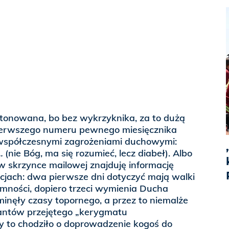
stonowana, bo bez wykrzyknika, za to dużą
pierwszego numeru pewnego miesięcznika
 współczesnymi zagrożeniami duchowymi:
.
(nie Bóg, ma się rozumieć, lecz diabeł). Albo
 w skrzynce mailowej znajduję informację
cjach: dwa pierwsze dni dotyczyć mają walki
mności, dopiero trzeci wymienia Ducha
 minęły czasy topornego, a przez to niemalże
tantów przejętego „kerygmatu
dy to chodziło o doprowadzenie kogoś do