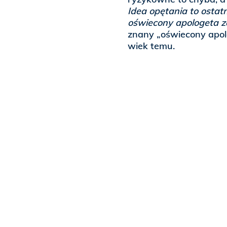
Idea opętania to ostat
oświecony apologeta z
znany „oświecony apolo
wiek temu.