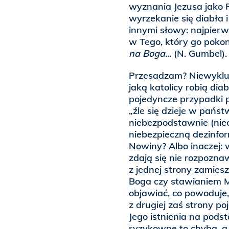
wyznania Jezusa jako P
wyrzekanie się diabła i
innymi słowy: najpierw
w Tego, który go pokon
na Boga...
(N. Gumbel).
Przesadzam? Niewyklucz
jaką katolicy robią di
pojedyncze przypadki p
„źle się dzieje w państw
niebezpodstawnie (nie
niebezpieczną dezinfor
Nowiny? Albo inaczej: 
zdają się nie rozpozna
z jednej strony zami
Boga czy stawianiem 
objawiać, co powoduje,
z drugiej zaś strony p
Jego istnienia na pods
ryzykowne to chyba, a