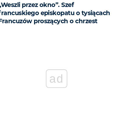
„Weszli przez okno”. Szef
francuskiego episkopatu o tysiącach
Francuzów proszących o chrzest
ad