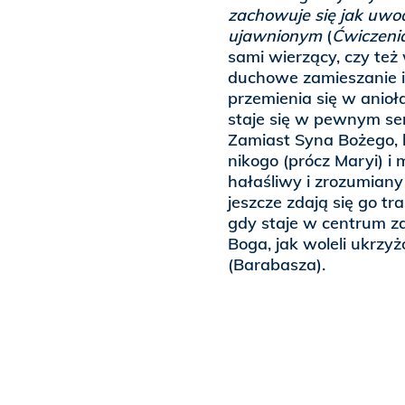
zachowuje się jak uwodz
ujawnionym
(
Ćwiczeni
sami wierzący, czy też
duchowe zamieszanie i
przemienia się w anioł
staje się w pewnym se
Zamiast Syna Bożego, 
nikogo (prócz Maryi) i 
hałaśliwy i zrozumiany 
jeszcze zdają się go tr
gdy staje w centrum z
Boga, jak woleli ukrzy
(Barabasza).