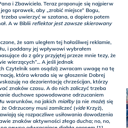
ana i Zbawiciela. Teraz proponuje się najpierw
 jego sprawek, aby „zrobić miejsce” Bogu,
 trzeba uwierzyć w szatana, a dopiero potem
ał. A w Biblii
reflektor jest zawsze skierowany
one, że sam uległem tej hałaśliwej reklamie,
abłu, i poddany jej wpływowi wybrałem
asujące do z góry przyjętej przeze mnie tezy, że
ie wierzących”... A jeśli jednak
ch Czytelnik sam osądzi) zwracam uwagę na tę
mację, która wkrada się w głoszenie Dobrej
wskazuję na dezorientację chrześcijan, którzy
wać znaków czasu. A do nich zaliczyć trzeba
eszanie duchowe spowodowane odrzucaniem
Mu warunków, na jakich
miałby
(a nie
może
) się
 że Odrzucony musi zamilczeć (
vide
Krzyż),
ojawiają się rozpaczliwe usiłowania dowodzenia
tawie znaków aktywności złego ducha; no, no,
 na pewno odwracające diabła ogonem [1].