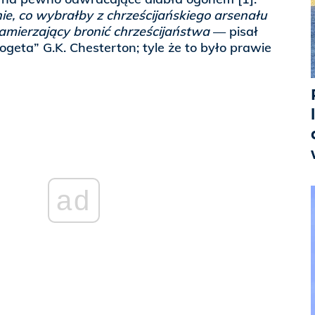
nie, co wybrałby z chrześcijańskiego arsenału
amierzający bronić chrześcijaństwa
— pisał
geta” G.K. Chesterton; tyle że to było prawie
ad