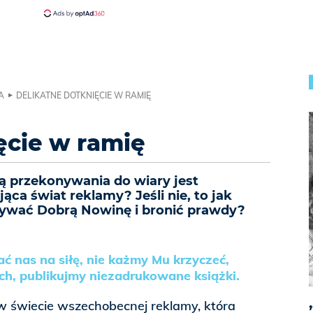
A
DELIKATNE DOTKNIĘCIE W RAMIĘ
ęcie w ramię
 przekonywania do wiary jest
ąca świat reklamy? Jeśli nie, to jak
ywać Dobrą Nowinę i bronić prawdy?
 nas na siłę, nie każmy Mu krzyczeć,
h, publikujmy niezadrukowane książki.
e w świecie wszechobecnej reklamy, która