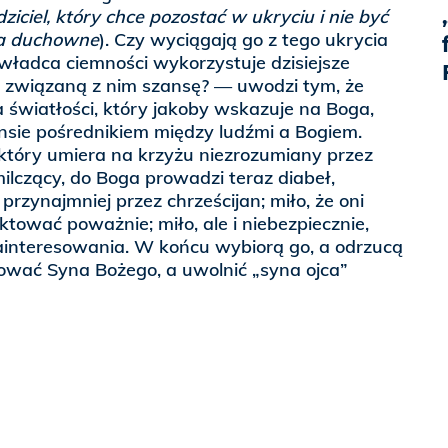
iciel, który chce pozostać w ukryciu i nie być
a duchowne
). Czy wyciągają go z tego ukrycia
 władca ciemności wykorzystuje dzisiejsze
 związaną z nim szansę? — uwodzi tym, że
a światłości, który jakoby wskazuje na Boga,
nsie pośrednikiem między ludźmi a Bogiem.
który umiera na krzyżu niezrozumiany przez
milczący, do Boga prowadzi teraz diabeł,
przynajmniej przez chrześcijan; miło, że oni
aktować poważnie; miło, ale i niebezpiecznie,
ainteresowania. W końcu wybiorą go, a odrzucą
żować Syna Bożego, a uwolnić „syna ojca”