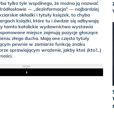
yba tylko tyle wspólnego, że można ją nazwać
ódłosłowie — „dezinformacja” — najbardziej
iarskie okładki i tytuły książek, to chyba
targach książki, które tu i ówdzie się odbywają
 czy tamto katolickie wydawnictwo wystawia
ksponowane miejsce zajmują pozycje głoszące
nieniu złego ducha. Mają one często tytuły
iącym pewnie w zamiarze funkcję znaku
orze sprawiającym wrażenie, jakby ktoś (kto?...)
ności.
REKLAMA
Play