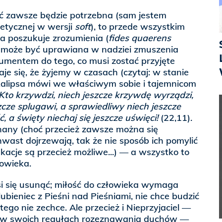
ć zawsze będzie potrzebna (sam jestem
etycznej w wersji
soft
), to przede wszystkim
ra poszukuje zrozumienia (
fides quaerens
nie może być uprawiana w nadziei zmuszenia
umentem do tego, co musi zostać przyjęte
je się, że żyjemy w czasach (czytaj: w stanie
kalipsa mówi we właściwym sobie i tajemnicom
Kto krzywdzi, niech jeszcze krzywdę wyrządzi,
zcze splugawi, a sprawiedliwy niech jeszcze
 a święty niechaj się jeszcze uświęci!
(22,11).
nany (choć przecież zawsze można się
hwast dojrzewają, tak że nie sposób ich pomylić
kacje są przecież możliwe...) — a wszystko to
łowieka.
i się usunąć; miłość do człowieka wymaga
blubieniec z Pieśni nad Pieśniami, nie chce budzić
tego nie zechce. Ale przecież i Nieprzyjaciel —
a w swoich regułach rozeznawania duchów —