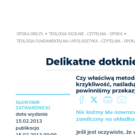
OPOKA.ORG.PL
TEOLOGIA OGÓLNIE - CZYTELNIA - OPOKA
TEOLOGIA FUNDAMENTALNA I APOLOGETYKA - CZYTELNIA - OPOK
Delikatne dotkni
Czy właściwą metodą
krzykliwość, naśladuj
powinniśmy przekaz
SŁAWOMIR
ZATWARDNICKI
Nie każmy Mu nawracać
data wydania
zamilczmy na okładkac
15.02.2013
publikacja
Jeśli jest oczywiste, ż
15.02.2013 00:00