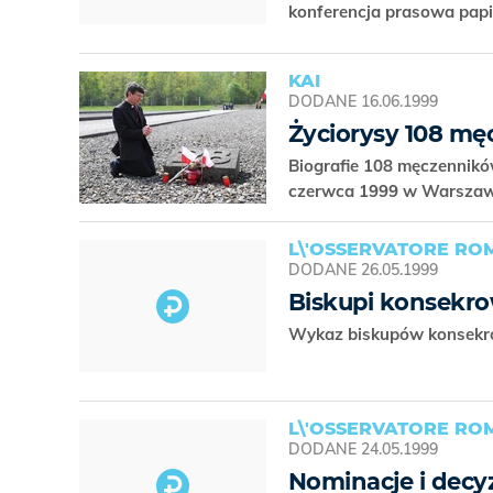
konferencja prasowa pap
KAI
DODANE
16.06.1999
Życiorysy 108 m
Biografie 108 męczennikó
czerwca 1999 w Warszawi
L\'OSSERVATORE R
DODANE
26.05.1999
Biskupi konsekro
Wykaz biskupów konsekro
L\'OSSERVATORE R
DODANE
24.05.1999
Nominacje i decyzj