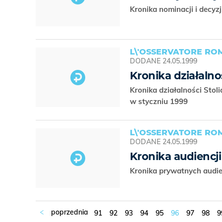
Kronika nominacji i decyz
L\'OSSERVATORE R
DODANE
24.05.1999
Kronika działalnoś
Kronika działalności Stoli
w styczniu 1999
L\'OSSERVATORE R
DODANE
24.05.1999
Kronika audiencji 
Kronika prywatnych audie
91
92
93
94
95
96
97
98
9