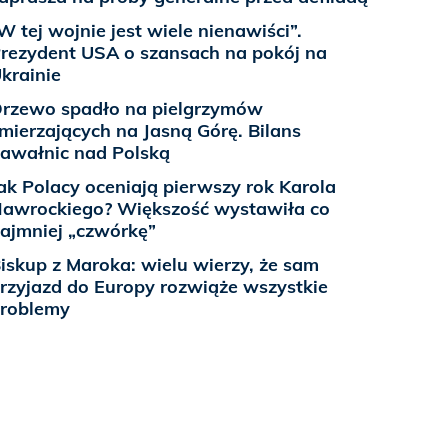
W tej wojnie jest wiele nienawiści”.
rezydent USA o szansach na pokój na
krainie
rzewo spadło na pielgrzymów
mierzających na Jasną Górę. Bilans
awałnic nad Polską
ak Polacy oceniają pierwszy rok Karola
awrockiego? Większość wystawiła co
ajmniej „czwórkę”
iskup z Maroka: wielu wierzy, że sam
rzyjazd do Europy rozwiąże wszystkie
roblemy