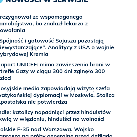
rezygnował ze wspomaganego
amobójstwa, bo znalazł lekarza z
owołania
Spójność i gotowość Sojuszu pozostają
iewystarczające”. Analitycy z USA o wojnie
ybrydowej Kremla
aport UNICEF: mimo zawieszenia broni w
trefie Gazy w ciągu 300 dni zginęło 300
zieci
osyjskie media zapowiadają wizytę szefa
atykańskiej dyplomacji w Moskwie. Stolica
postolska nie potwierdza
ndie: katolicy napadnięci przez hinduistów
kwią w więzieniu, hinduiści na wolności
olskie F-35 nad Warszawą. Wojsko
aprasza na próby generalne przed defiladą