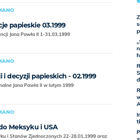
OMANO
Z
s
je papieskie 03.1999
p
ncji Jana Pawła II 1-31.03.1999
„
n
h
OMANO
R
S
i decyzji papieskich - 02.1999
d
onalne Jana Pawła II w lutym 1999
R
w
A
OMANO
I
t
do Meksyku i USA
P
yku i Stanów Zjednoczonych 22-28.01.1999 oraz
z