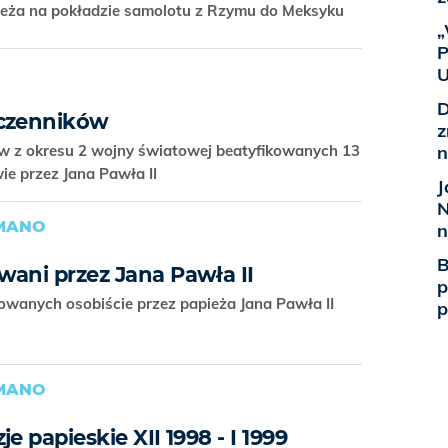
ieża na pokładzie samolotu z Rzymu do Meksyku
„
P
U
D
ęczenników
z
w z okresu 2 wojny światowej beatyfikowanych 13
n
e przez Jana Pawła II
J
N
OMANO
n
B
wani przez Jana Pawła II
p
wanych osobiście przez papieża Jana Pawła II
p
OMANO
e papieskie XII 1998 - I 1999