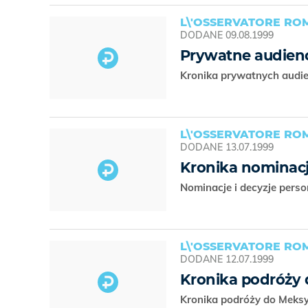
L\'OSSERVATORE R
DODANE
09.08.1999
Prywatne audienc
Kronika prywatnych audie
L\'OSSERVATORE R
DODANE
13.07.1999
Kronika nominacji 
Nominacje i decyzje pers
L\'OSSERVATORE R
DODANE
12.07.1999
Kronika podróży 
Kronika podróży do Meks