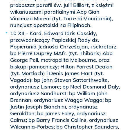
proboszcz parafii św. Julii Billiart, z księżmi
wikariuszami parafialnymi Abp Gian
Vincenzo Moreni (tyt. Torre di Mauritania),
nuncjusz apostolski na Filipinach.
10 XII - Kard. Edward Idris Cassidy,
przewodniczący Papieskiej Rady ds.
Popierania Jedności Chrześcijan, i sekretarz
bp Pierre Duprey MAfr. (tyt. Thibaris) Abp
George Pell, metropolita Melbourne, oraz
biskupi pomocniczy: Hilton Forrest Deakin
(tyt. Mortlach) i Denis James Hart (tyt.
Vagada); bp John Steven Satterthwaite,
ordynariusz Lismore; bp Noel Desmond Daly,
ordynariusz Sandhurst; bp William John
Brennan, ordynariusz Wagga Wagga; bp
Justin Joseph Bianchini, ordynariusz
Geraldton; bp James Foley, ordynariusz
Cairns; bp Barry Francis Collins, ordynariusz
Wilcannia-Forbes; bp Christopher Saunders,