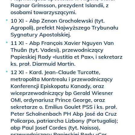
Ragnar Grímsson, prezydent Islandii, z
osobami towarzyszącymi.
10 XI - Abp Zenon Grocholewski (tyt.
Agropoli), prefekt Najwyższego Trybunału
Sygnatury Apostolskiej.
11 XI - Abp François Xavier Nguyen Van
Thuân (tyt. Vadesi), przewodniczący
Papieskiej Rady «Iustitia et Pax», i sekretarz
ks. prał. Diarmuid Martin.
12 XI - Kard. Jean-Claude Turcotte,
metropolita Montrealu i przewodniczący
Konferencji Episkopatu Kanady, oraz
wiceprzewodniczący bp Gerald Wiesner
OMI, ordynariusz Prince George, oraz
sekretarze o. Emilius Goulet PSS i ks. prał.
Peter Scholnenbach PH Abp José da Cruz
Policarpo, patriarcha Lizbony (Portugalia);
abp Paul Josef Cordes (tyt. Naisso),
przewodniczący Papieskiej Rady «Cor