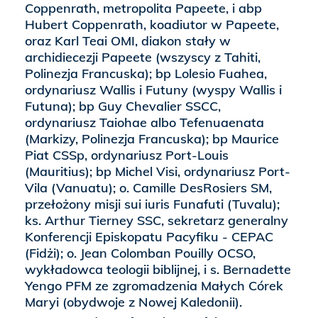
Coppenrath, metropolita Papeete, i abp
Hubert Coppenrath, koadiutor w Papeete,
oraz Karl Teai OMI, diakon stały w
archidiecezji Papeete (wszyscy z Tahiti,
Polinezja Francuska); bp Lolesio Fuahea,
ordynariusz Wallis i Futuny (wyspy Wallis i
Futuna); bp Guy Chevalier SSCC,
ordynariusz Taiohae albo Tefenuaenata
(Markizy, Polinezja Francuska); bp Maurice
Piat CSSp, ordynariusz Port-Louis
(Mauritius); bp Michel Visi, ordynariusz Port-
Vila (Vanuatu); o. Camille DesRosiers SM,
przełożony misji sui iuris Funafuti (Tuvalu);
ks. Arthur Tierney SSC, sekretarz generalny
Konferencji Episkopatu Pacyfiku - CEPAC
(Fidżi); o. Jean Colomban Pouilly OCSO,
wykładowca teologii biblijnej, i s. Bernadette
Yengo PFM ze zgromadzenia Małych Córek
Maryi (obydwoje z Nowej Kaledonii).