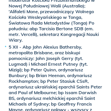
moderator Kościoła Prezbiteriańskiego w
Nowej Południowej Walii (Australia);
'Alifaleti Mone, przewodniczący Wolnego
Kościoła Wesleyańskiego w Tonga,
Światowa Rada Metodystów (Tonga) Po
południu: abp Tarcisio Bertone SDB (em.
metr. Vercelli), sekretarz Kongregacji Nauki
Wiary.
5 XII - Abp John Alexius Bathersby,
metropolita Brisbane, oraz biskupi
pomocniczy: John Joseph Gerry (tyt.
Lugmad) i Michael Ernest Putney (tyt.
Mizigi); bp Peter Quinn, ordynariusz
Bunbury; bp Brian Heenan, ordynariusz
Rockhampton; bp Peter Stasiuk CSsR,
ordynariusz ukraińskiej eparchii Saints Peter
and Paul of Melbourne; bp Issam Darwish
BS, ordynariusz melchickiej eparchii Saint
Michaels of Sydney; bp Geoffrey Francis
Mayne, ordynariusz polowy - wszyscy z