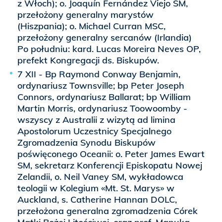
z Włoch); o. Joaquín Fernández Viejo SM,
przełożony generalny marystów
(Hiszpania); o. Michael Curran MSC,
przełożony generalny sercanów (Irlandia)
Po południu: kard. Lucas Moreira Neves OP,
prefekt Kongregacji ds. Biskupów.
7 XII - Bp Raymond Conway Benjamin,
ordynariusz Townsville; bp Peter Joseph
Connors, ordynariusz Ballarat; bp William
Martin Morris, ordynariusz Toowoomby -
wszyscy z Australii z wizytą ad limina
Apostolorum Uczestnicy Specjalnego
Zgromadzenia Synodu Biskupów
poświęconego Oceanii: o. Peter James Ewart
SM, sekretarz Konferencji Episkopatu Nowej
Zelandii, o. Neil Vaney SM, wykładowca
teologii w Kolegium «Mt. St. Marys» w
Auckland, s. Catherine Hannan DOLC,
przełożona generalna zgromadzenia Córek