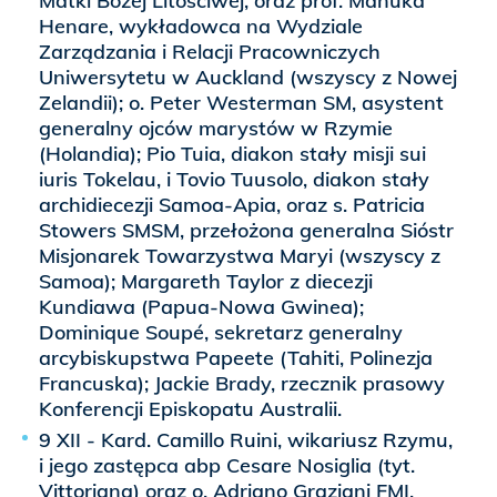
Matki Bożej Litościwej, oraz prof. Manuka
Henare, wykładowca na Wydziale
Zarządzania i Relacji Pracowniczych
Uniwersytetu w Auckland (wszyscy z Nowej
Zelandii); o. Peter Westerman SM, asystent
generalny ojców marystów w Rzymie
(Holandia); Pio Tuia, diakon stały misji sui
iuris Tokelau, i Tovio Tuusolo, diakon stały
archidiecezji Samoa-Apia, oraz s. Patricia
Stowers SMSM, przełożona generalna Sióstr
Misjonarek Towarzystwa Maryi (wszyscy z
Samoa); Margareth Taylor z diecezji
Kundiawa (Papua-Nowa Gwinea);
Dominique Soupé, sekretarz generalny
arcybiskupstwa Papeete (Tahiti, Polinezja
Francuska); Jackie Brady, rzecznik prasowy
Konferencji Episkopatu Australii.
9 XII - Kard. Camillo Ruini, wikariusz Rzymu,
i jego zastępca abp Cesare Nosiglia (tyt.
Vittoriana) oraz o. Adriano Graziani FMI,