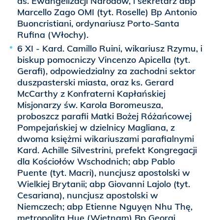
ds. Ewangelizacji Narodów, i sekretarz abp
Marcello Zago OMI (tyt. Roselle) Bp Antonio
Buoncristiani, ordynariusz Porto-Santa
Rufina (Włochy).
6 XI - Kard. Camillo Ruini, wikariusz Rzymu, i
biskup pomocniczy Vincenzo Apicella (tyt.
Gerafi), odpowiedzialny za zachodni sektor
duszpasterski miasta, oraz ks. Gerard
McCarthy z Konfraterni Kapłańskiej
Misjonarzy św. Karola Boromeusza,
proboszcz parafii Matki Bożej Różańcowej
Pompejańskiej w dzielnicy Magliana, z
dwoma księżmi wikariuszami parafialnymi
Kard. Achille Silvestrini, prefekt Kongregacji
dla Kościołów Wschodnich; abp Pablo
Puente (tyt. Macri), nuncjusz apostolski w
Wielkiej Brytanii; abp Giovanni Lajolo (tyt.
Cesariana), nuncjusz apostolski w
Niemczech; abp Etienne Nguyęn Nhu Thę,
metropolita Huę (Wietnam) Bp Georgi