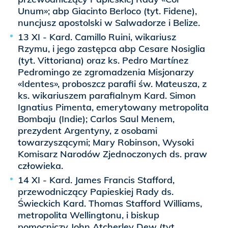
Unum»; abp Giacinto Berloco (tyt. Fidene),
nuncjusz apostolski w Salwadorze i Belize.
13 XI - Kard. Camillo Ruini, wikariusz
Rzymu, i jego zastępca abp Cesare Nosiglia
(tyt. Vittoriana) oraz ks. Pedro Martínez
Pedromingo ze zgromadzenia Misjonarzy
«Identes», proboszcz parafii św. Mateusza, z
ks. wikariuszem parafialnym Kard. Simon
Ignatius Pimenta, emerytowany metropolita
Bombaju (Indie); Carlos Saul Menem,
prezydent Argentyny, z osobami
towarzyszącymi; Mary Robinson, Wysoki
Komisarz Narodów Zjednoczonych ds. praw
człowieka.
14 XI - Kard. James Francis Stafford,
przewodniczący Papieskiej Rady ds.
Świeckich Kard. Thomas Stafford Williams,
metropolita Wellingtonu, i biskup
pomocniczy John Atcherley Dew (tyt.