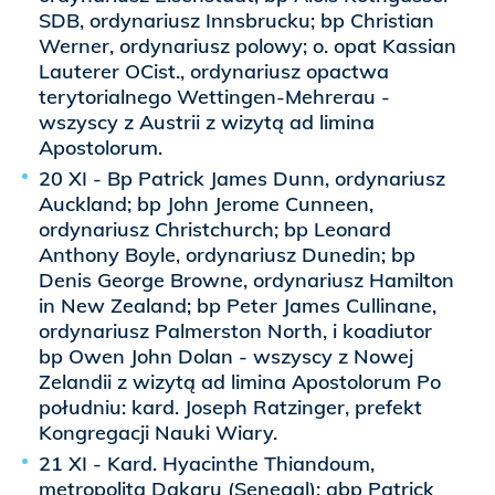
SDB, ordynariusz Innsbrucku; bp Christian
Werner, ordynariusz polowy; o. opat Kassian
Lauterer OCist., ordynariusz opactwa
terytorialnego Wettingen-Mehrerau -
wszyscy z Austrii z wizytą ad limina
Apostolorum.
20 XI - Bp Patrick James Dunn, ordynariusz
Auckland; bp John Jerome Cunneen,
ordynariusz Christchurch; bp Leonard
Anthony Boyle, ordynariusz Dunedin; bp
Denis George Browne, ordynariusz Hamilton
in New Zealand; bp Peter James Cullinane,
ordynariusz Palmerston North, i koadiutor
bp Owen John Dolan - wszyscy z Nowej
Zelandii z wizytą ad limina Apostolorum Po
południu: kard. Joseph Ratzinger, prefekt
Kongregacji Nauki Wiary.
21 XI - Kard. Hyacinthe Thiandoum,
metropolita Dakaru (Senegal); abp Patrick