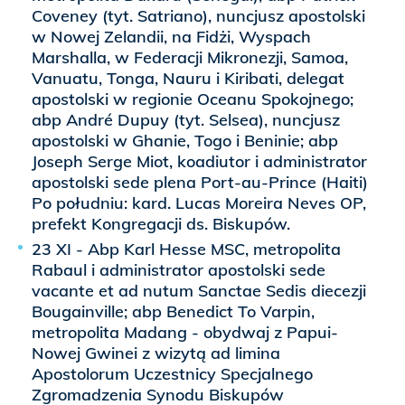
Coveney (tyt. Satriano), nuncjusz apostolski
w Nowej Zelandii, na Fidżi, Wyspach
Marshalla, w Federacji Mikronezji, Samoa,
Vanuatu, Tonga, Nauru i Kiribati, delegat
apostolski w regionie Oceanu Spokojnego;
abp André Dupuy (tyt. Selsea), nuncjusz
apostolski w Ghanie, Togo i Beninie; abp
Joseph Serge Miot, koadiutor i administrator
apostolski sede plena Port-au-Prince (Haiti)
Po południu: kard. Lucas Moreira Neves OP,
prefekt Kongregacji ds. Biskupów.
23 XI - Abp Karl Hesse MSC, metropolita
Rabaul i administrator apostolski sede
vacante et ad nutum Sanctae Sedis diecezji
Bougainville; abp Benedict To Varpin,
metropolita Madang - obydwaj z Papui-
Nowej Gwinei z wizytą ad limina
Apostolorum Uczestnicy Specjalnego
Zgromadzenia Synodu Biskupów