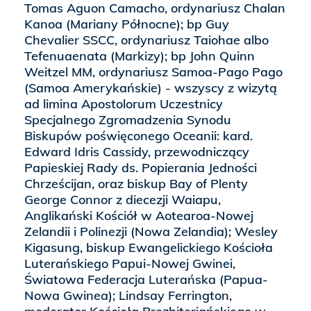
Tomas Aguon Camacho, ordynariusz Chalan
Kanoa (Mariany Północne); bp Guy
Chevalier SSCC, ordynariusz Taiohae albo
Tefenuaenata (Markizy); bp John Quinn
Weitzel MM, ordynariusz Samoa-Pago Pago
(Samoa Amerykańskie) - wszyscy z wizytą
ad limina Apostolorum Uczestnicy
Specjalnego Zgromadzenia Synodu
Biskupów poświęconego Oceanii: kard.
Edward Idris Cassidy, przewodniczący
Papieskiej Rady ds. Popierania Jedności
Chrześcijan, oraz biskup Bay of Plenty
George Connor z diecezji Waiapu,
Anglikański Kościół w Aotearoa-Nowej
Zelandii i Polinezji (Nowa Zelandia); Wesley
Kigasung, biskup Ewangelickiego Kościoła
Luterańskiego Papui-Nowej Gwinei,
Światowa Federacja Luterańska (Papua-
Nowa Gwinea); Lindsay Ferrington,