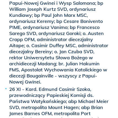
Papui-Nowej Gwinei i Wysp Salomona; bp
William Joseph Kurtz SVD, ordynariusz
Kundiawy; bp Paul John Marx MSC,
ordynariusz Keremy; bp Cesare Bonivento
PIME, ordynariusz Vanimo; bp Francesco
Sarego SVD, ordynariusz Goroki; o. Austen
Crapp OFM, administrator diecezjalny
Aitape; o. Casimir Duffey MSC, administrator
diecezjalny Bereiny; o. Jan Czuba SVD,
rektor Uniwersytetu Słowa Bożego w
archidiecezji Madang; br. Julian Hakumin
FMS, Apostolat Wychowania Katolickiego w
diecezji Bougainville - wszyscy z Papui-
Nowej Gwinei.
26 XI - Kard. Edmund Casimir Szoka,
przewodniczący Papieskiej Komisji ds.
Państwa Watykańskiego; abp Michael Meier
SVD, metropolita Mount Hagen; abp Brian
James Barnes OFM, metropolita Port