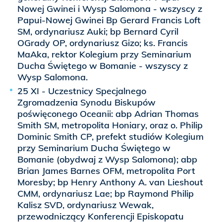
Nowej Gwinei i Wysp Salomona - wszyscy z
Papui-Nowej Gwinei Bp Gerard Francis Loft
SM, ordynariusz Auki; bp Bernard Cyril
OGrady OP, ordynariusz Gizo; ks. Francis
MaAka, rektor Kolegium przy Seminarium
Ducha Świętego w Bomanie - wszyscy z
Wysp Salomona.
25 XI - Uczestnicy Specjalnego
Zgromadzenia Synodu Biskupów
poświęconego Oceanii: abp Adrian Thomas
Smith SM, metropolita Honiary, oraz o. Philip
Dominic Smith CP, prefekt studiów Kolegium
przy Seminarium Ducha Świętego w
Bomanie (obydwaj z Wysp Salomona); abp
Brian James Barnes OFM, metropolita Port
Moresby; bp Henry Anthony A. van Lieshout
CMM, ordynariusz Lae; bp Raymond Philip
Kalisz SVD, ordynariusz Wewak,
przewodniczący Konferencji Episkopatu