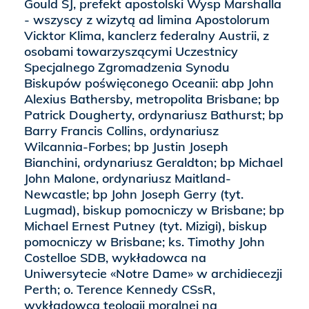
Gould SJ, prefekt apostolski Wysp Marshalla
- wszyscy z wizytą ad limina Apostolorum
Vicktor Klima, kanclerz federalny Austrii, z
osobami towarzyszącymi Uczestnicy
Specjalnego Zgromadzenia Synodu
Biskupów poświęconego Oceanii: abp John
Alexius Bathersby, metropolita Brisbane; bp
Patrick Dougherty, ordynariusz Bathurst; bp
Barry Francis Collins, ordynariusz
Wilcannia-Forbes; bp Justin Joseph
Bianchini, ordynariusz Geraldton; bp Michael
John Malone, ordynariusz Maitland-
Newcastle; bp John Joseph Gerry (tyt.
Lugmad), biskup pomocniczy w Brisbane; bp
Michael Ernest Putney (tyt. Mizigi), biskup
pomocniczy w Brisbane; ks. Timothy John
Costelloe SDB, wykładowca na
Uniwersytecie «Notre Dame» w archidiecezji
Perth; o. Terence Kennedy CSsR,
wykładowca teologii moralnej na