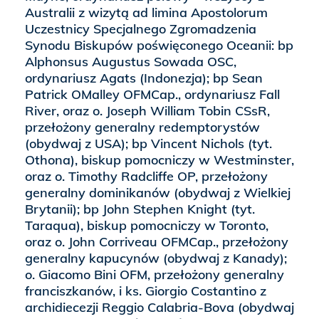
Australii z wizytą ad limina Apostolorum
Uczestnicy Specjalnego Zgromadzenia
Synodu Biskupów poświęconego Oceanii: bp
Alphonsus Augustus Sowada OSC,
ordynariusz Agats (Indonezja); bp Sean
Patrick OMalley OFMCap., ordynariusz Fall
River, oraz o. Joseph William Tobin CSsR,
przełożony generalny redemptorystów
(obydwaj z USA); bp Vincent Nichols (tyt.
Othona), biskup pomocniczy w Westminster,
oraz o. Timothy Radcliffe OP, przełożony
generalny dominikanów (obydwaj z Wielkiej
Brytanii); bp John Stephen Knight (tyt.
Taraqua), biskup pomocniczy w Toronto,
oraz o. John Corriveau OFMCap., przełożony
generalny kapucynów (obydwaj z Kanady);
o. Giacomo Bini OFM, przełożony generalny
franciszkanów, i ks. Giorgio Costantino z
archidiecezji Reggio Calabria-Bova (obydwaj