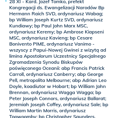
28 XI - Kard. Jozef Tomko, prefekt
Kongregacji ds. Ewangelizacji Narodów Bp
Hermann Raich SVD, ordynariusz Wabag;
bp William Joseph Kurtz SVD, ordynariusz
Kundiawy; bp Paul John Marx MSC,
ordynariusz Keremy; bp Ambrose Kiapseni
MSC, ordynariusz Kavieng; bp Cesare
Bonivento PIME, ordynariusz Vanimo -
wszyscy z Papui-Nowej Gwinei z wizytą ad
limina Apostolorum Uczestnicy Specjalnego
Zgromadzenia Synodu Biskupów
poświęconego Oceanii: abp Francis Patrick
Carroll, ordynariusz Canberry; abp George
Pell, metropolita Melbourne; abp Adrian Leo
Doyle, koadiutor w Hobart; bp William John
Brennan, ordynariusz Wagga Wagga; bp
Peter Joseph Connors, ordynariusz Ballarat;
Jeremiah Joseph Coffey, ordynariusz Sale; bp
William Martin Morris, ordynariusz
Toowoomby; bp Christopher Saunders,