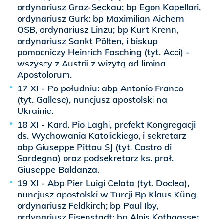
ordynariusz Graz-Seckau; bp Egon Kapellari,
ordynariusz Gurk; bp Maximilian Aichern
OSB, ordynariusz Linzu; bp Kurt Krenn,
ordynariusz Sankt Pölten, i biskup
pomocniczy Heinrich Fasching (tyt. Acci) -
wszyscy z Austrii z wizytą ad limina
Apostolorum.
17 XI - Po południu: abp Antonio Franco
(tyt. Gallese), nuncjusz apostolski na
Ukrainie.
18 XI - Kard. Pio Laghi, prefekt Kongregacji
ds. Wychowania Katolickiego, i sekretarz
abp Giuseppe Pittau SJ (tyt. Castro di
Sardegna) oraz podsekretarz ks. prał.
Giuseppe Baldanza.
19 XI - Abp Pier Luigi Celata (tyt. Doclea),
nuncjusz apostolski w Turcji Bp Klaus Küng,
ordynariusz Feldkirch; bp Paul Iby,
ordynariusz Eisenstadt; bp Alois Kothgasser