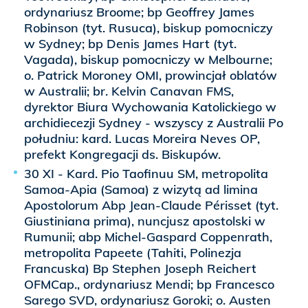
ordynariusz Broome; bp Geoffrey James
Robinson (tyt. Rusuca), biskup pomocniczy
w Sydney; bp Denis James Hart (tyt.
Vagada), biskup pomocniczy w Melbourne;
o. Patrick Moroney OMI, prowincjał oblatów
w Australii; br. Kelvin Canavan FMS,
dyrektor Biura Wychowania Katolickiego w
archidiecezji Sydney - wszyscy z Australii Po
południu: kard. Lucas Moreira Neves OP,
prefekt Kongregacji ds. Biskupów.
30 XI - Kard. Pio Taofinuu SM, metropolita
Samoa-Apia (Samoa) z wizytą ad limina
Apostolorum Abp Jean-Claude Périsset (tyt.
Giustiniana prima), nuncjusz apostolski w
Rumunii; abp Michel-Gaspard Coppenrath,
metropolita Papeete (Tahiti, Polinezja
Francuska) Bp Stephen Joseph Reichert
OFMCap., ordynariusz Mendi; bp Francesco
Sarego SVD, ordynariusz Goroki; o. Austen