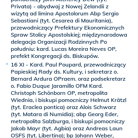
Privata) - obydwaj z Nowej Zelandii z
wizytą ad limina Apostolorum Abp Sergio
Sebastiani (tyt. Cesarea di Mauritania),
przewodniczący Prefektury Ekonomicznych
Spraw Stolicy Apostolskiej; międzynarodowa
delegacja Organizacji Rodzinnych Po
południu: kard. Lucas Moreira Neves OP,
prefekt Kongregacji ds. Biskupów.
16 XI - Kard. Paul Poupard, przewodniczący
Papieskiej Rady ds. Kultury, i sekretarz o.
Bernard Ardura OPraem. oraz podsekretarz
o. Fabio Duque Jaramillo OFM Kard.
Christoph Schönborn OP, metropolita
Wiednia, i biskupi pomocniczy Helmut Krätzl
(tyt. Eraclea pontica) oraz Alois Schwarz
(tyt. Matara di Numidia); abp Georg Eder,
metropolita Salzburga, i biskupi pomocniczy
Jakob Mayr (tyt. Agbia) oraz Andreas Laun
OSFS (tyt. Libertina); bp Johann Weber,