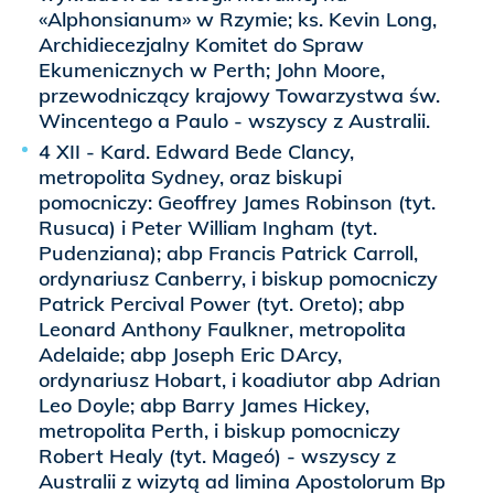
«Alphonsianum» w Rzymie; ks. Kevin Long,
Archidiecezjalny Komitet do Spraw
Ekumenicznych w Perth; John Moore,
przewodniczący krajowy Towarzystwa św.
Wincentego a Paulo - wszyscy z Australii.
4 XII - Kard. Edward Bede Clancy,
metropolita Sydney, oraz biskupi
pomocniczy: Geoffrey James Robinson (tyt.
Rusuca) i Peter William Ingham (tyt.
Pudenziana); abp Francis Patrick Carroll,
ordynariusz Canberry, i biskup pomocniczy
Patrick Percival Power (tyt. Oreto); abp
Leonard Anthony Faulkner, metropolita
Adelaide; abp Joseph Eric DArcy,
ordynariusz Hobart, i koadiutor abp Adrian
Leo Doyle; abp Barry James Hickey,
metropolita Perth, i biskup pomocniczy
Robert Healy (tyt. Mageó) - wszyscy z
Australii z wizytą ad limina Apostolorum Bp