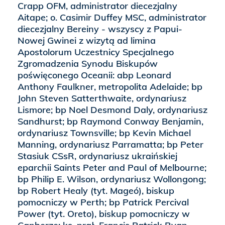
Crapp OFM, administrator diecezjalny
Aitape; o. Casimir Duffey MSC, administrator
diecezjalny Bereiny - wszyscy z Papui-
Nowej Gwinei z wizytą ad limina
Apostolorum Uczestnicy Specjalnego
Zgromadzenia Synodu Biskupów
poświęconego Oceanii: abp Leonard
Anthony Faulkner, metropolita Adelaide; bp
John Steven Satterthwaite, ordynariusz
Lismore; bp Noel Desmond Daly, ordynariusz
Sandhurst; bp Raymond Conway Benjamin,
ordynariusz Townsville; bp Kevin Michael
Manning, ordynariusz Parramatta; bp Peter
Stasiuk CSsR, ordynariusz ukraińskiej
eparchii Saints Peter and Paul of Melbourne;
bp Philip E. Wilson, ordynariusz Wollongong;
bp Robert Healy (tyt. Mageó), biskup
pomocniczy w Perth; bp Patrick Percival
Power (tyt. Oreto), biskup pomocniczy w