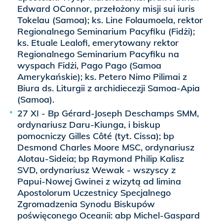
Edward OConnor, przełożony misji sui iuris
Tokelau (Samoa); ks. Line Folaumoela, rektor
Regionalnego Seminarium Pacyfiku (Fidżi);
ks. Etuale Lealofi, emerytowany rektor
Regionalnego Seminarium Pacyfiku na
wyspach Fidżi, Pago Pago (Samoa
Amerykańskie); ks. Petero Nimo Pilimai z
Biura ds. Liturgii z archidiecezji Samoa-Apia
(Samoa).
27 XI - Bp Gérard-Joseph Deschamps SMM,
ordynariusz Daru-Kiunga, i biskup
pomocniczy Gilles Côté (tyt. Cissa); bp
Desmond Charles Moore MSC, ordynariusz
Alotau-Sideia; bp Raymond Philip Kalisz
SVD, ordynariusz Wewak - wszyscy z
Papui-Nowej Gwinei z wizytą ad limina
Apostolorum Uczestnicy Specjalnego
Zgromadzenia Synodu Biskupów
poświęconego Oceanii: abp Michel-Gaspard