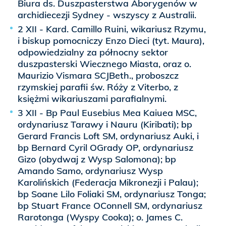
Biura ds. Duszpasterstwa Aborygenów w
archidiecezji Sydney - wszyscy z Australii.
2 XII - Kard. Camillo Ruini, wikariusz Rzymu,
i biskup pomocniczy Enzo Dieci (tyt. Maura),
odpowiedzialny za północny sektor
duszpasterski Wiecznego Miasta, oraz o.
Maurizio Vismara SCJBeth., proboszcz
rzymskiej parafii św. Róży z Viterbo, z
księżmi wikariuszami parafialnymi.
3 XII - Bp Paul Eusebius Mea Kaiuea MSC,
ordynariusz Tarawy i Nauru (Kiribati); bp
Gerard Francis Loft SM, ordynariusz Auki, i
bp Bernard Cyril OGrady OP, ordynariusz
Gizo (obydwaj z Wysp Salomona); bp
Amando Samo, ordynariusz Wysp
Karolińskich (Federacja Mikronezji i Palau);
bp Soane Lilo Foliaki SM, ordynariusz Tonga;
bp Stuart France OConnell SM, ordynariusz
Rarotonga (Wyspy Cooka); o. James C.