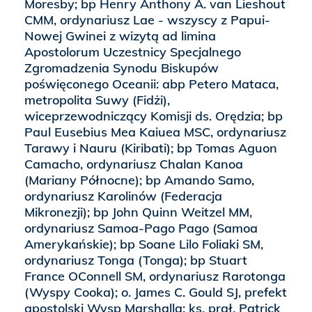
Moresby; bp Henry Anthony A. van Lieshout
CMM, ordynariusz Lae - wszyscy z Papui-
Nowej Gwinei z wizytą ad limina
Apostolorum Uczestnicy Specjalnego
Zgromadzenia Synodu Biskupów
poświęconego Oceanii: abp Petero Mataca,
metropolita Suwy (Fidżi),
wiceprzewodniczący Komisji ds. Orędzia; bp
Paul Eusebius Mea Kaiuea MSC, ordynariusz
Tarawy i Nauru (Kiribati); bp Tomas Aguon
Camacho, ordynariusz Chalan Kanoa
(Mariany Północne); bp Amando Samo,
ordynariusz Karolinów (Federacja
Mikronezji); bp John Quinn Weitzel MM,
ordynariusz Samoa-Pago Pago (Samoa
Amerykańskie); bp Soane Lilo Foliaki SM,
ordynariusz Tonga (Tonga); bp Stuart
France OConnell SM, ordynariusz Rarotonga
(Wyspy Cooka); o. James C. Gould SJ, prefekt
apostolski Wysp Marshalla; ks. prał. Patrick