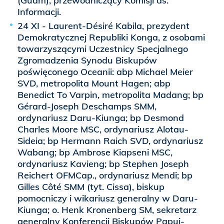
(Guam), przewodniczący Komisji ds.
Informacji.
24 XI - Laurent-Désiré Kabila, prezydent
Demokratycznej Republiki Konga, z osobami
towarzyszącymi Uczestnicy Specjalnego
Zgromadzenia Synodu Biskupów
poświęconego Oceanii: abp Michael Meier
SVD, metropolita Mount Hagen; abp
Benedict To Varpin, metropolita Madang; bp
Gérard-Joseph Deschamps SMM,
ordynariusz Daru-Kiunga; bp Desmond
Charles Moore MSC, ordynariusz Alotau-
Sideia; bp Hermann Raich SVD, ordynariusz
Wabang; bp Ambrose Kiapseni MSC,
ordynariusz Kavieng; bp Stephen Joseph
Reichert OFMCap., ordynariusz Mendi; bp
Gilles Côté SMM (tyt. Cissa), biskup
pomocniczy i wikariusz generalny w Daru-
Kiunga; o. Henk Kronenberg SM, sekretarz
generalny Konferencji Biskupów Papui-