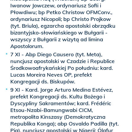
Iwanow Jowczew, ordynariusz Sofii i
Płowdiwu; bp Petko Christow OFMConv.,
ordynariusz Nicopoli; bp Christo Projkow
(tyt. Briula), egzarcha apostolski obrządku
bizantyjsko-słowiańskiego w Bułgarii -
wszyscy z Bułgarii z wizytą ad limina
Apostolorum.
7 XI - Abp Diego Causero (tyt. Meta),
nuncjusz apostolski w Czadzie i Republice
Środkowoafrykańskiej Po południu: kard.
Lucas Moreira Neves OP, prefekt
Kongregacji ds. Biskupów.
9 XI - Kard. Jorge Arturo Medina Estévez,
prefekt Kongregacji ds. Kultu Bożego i
Dyscypliny Sakramentów; kard. Frédéric
Etsou-Nzabi-Bamungwabi CICM,
metropolita Kinszasy (Demokratyczna
Republika Konga); abp Osvaldo Padilla (tyt.
Pia), nuncjusz apostolski w Nigerii; Ólafur