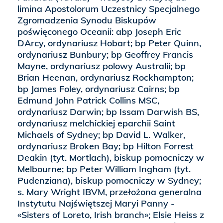
limina Apostolorum Uczestnicy Specjalnego
Zgromadzenia Synodu Biskupów
poświęconego Oceanii: abp Joseph Eric
DArcy, ordynariusz Hobart; bp Peter Quinn,
ordynariusz Bunbury; bp Geoffrey Francis
Mayne, ordynariusz polowy Australii; bp
Brian Heenan, ordynariusz Rockhampton;
bp James Foley, ordynariusz Cairns; bp
Edmund John Patrick Collins MSC,
ordynariusz Darwin; bp Issam Darwish BS,
ordynariusz melchickiej eparchii Saint
Michaels of Sydney; bp David L. Walker,
ordynariusz Broken Bay; bp Hilton Forrest
Deakin (tyt. Mortlach), biskup pomocniczy w
Melbourne; bp Peter William Ingham (tyt.
Pudenziana), biskup pomocniczy w Sydney;
s. Mary Wright IBVM, przełożona generalna
Instytutu Najświętszej Maryi Panny -
«Sisters of Loreto, Irish branch»; Elsie Heiss z