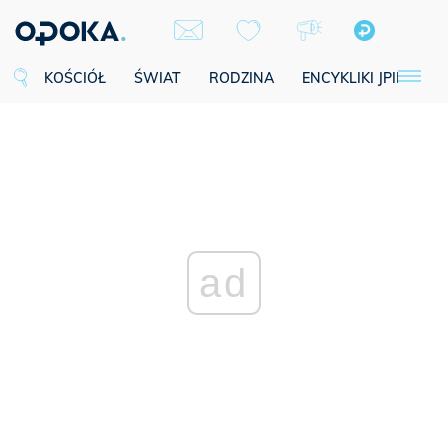
KOŚCIÓŁ
ŚWIAT
RODZINA
ENCYKLIKI JPII
SE
ad