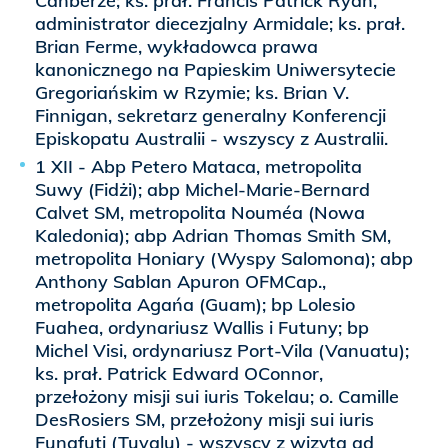
Canberze; ks. prał. Francis Patrick Ryan,
administrator diecezjalny Armidale; ks. prał.
Brian Ferme, wykładowca prawa
kanonicznego na Papieskim Uniwersytecie
Gregoriańskim w Rzymie; ks. Brian V.
Finnigan, sekretarz generalny Konferencji
Episkopatu Australii - wszyscy z Australii.
1 XII - Abp Petero Mataca, metropolita
Suwy (Fidżi); abp Michel-Marie-Bernard
Calvet SM, metropolita Nouméa (Nowa
Kaledonia); abp Adrian Thomas Smith SM,
metropolita Honiary (Wyspy Salomona); abp
Anthony Sablan Apuron OFMCap.,
metropolita Agańa (Guam); bp Lolesio
Fuahea, ordynariusz Wallis i Futuny; bp
Michel Visi, ordynariusz Port-Vila (Vanuatu);
ks. prał. Patrick Edward OConnor,
przełożony misji sui iuris Tokelau; o. Camille
DesRosiers SM, przełożony misji sui iuris
Funafuti (Tuvalu) - wszyscy z wizytą ad