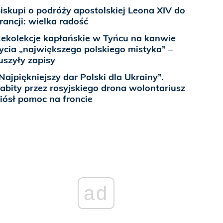
iskupi o podróży apostolskiej Leona XIV do
rancji: wielka radość
ekolekcje kapłańskie w Tyńcu na kanwie
ycia „największego polskiego mistyka” –
uszyły zapisy
Najpiękniejszy dar Polski dla Ukrainy”.
abity przez rosyjskiego drona wolontariusz
iósł pomoc na froncie
ad