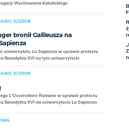
egacji Wychowania Katolickiego
B
F
ANO 3/2008
R
ż
nger bronił Galileusza na
r
 Sapienza
„
Z
i uniwersytetu La Sapienza w sprawie protestu
n
ża Benedykta XVI na tym uniwersytecie
ANO 3/2008
ą
nego L'Osservatore Romano w sprawie protestu
a Benedykta XVI na uniwersytecie La Sapienza
KWA