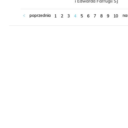
i Edwarda Farrugii SJ
1
2
3
4
5
6
7
8
9
10