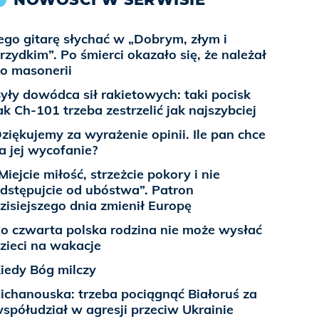
ego gitarę słychać w „Dobrym, złym i
rzydkim”. Po śmierci okazało się, że należał
o masonerii
yły dowódca sił rakietowych: taki pocisk
ak Ch-101 trzeba zestrzelić jak najszybciej
ziękujemy za wyrażenie opinii. Ile pan chce
a jej wycofanie?
Miejcie miłość, strzeżcie pokory i nie
dstępujcie od ubóstwa”. Patron
zisiejszego dnia zmienił Europę
o czwarta polska rodzina nie może wysłać
zieci na wakacje
iedy Bóg milczy
ichanouska: trzeba pociągnąć Białoruś za
spółudział w agresji przeciw Ukrainie