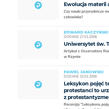
Ewolucja materii
Czy nauki przyrodnicze m
człowieka?
EDWARD KACZYŃSKI
DODANE
27.01.2006
Uniwersytet św. 
Artykuł z Osservatore Rom
w Rzymie
PAWEŁ JANOWSKI
DODANE
10.01.2006
Leksykon pojęć te
protestanci to ur
z protestantyzme
Recenzja "Leksykonu pojęć