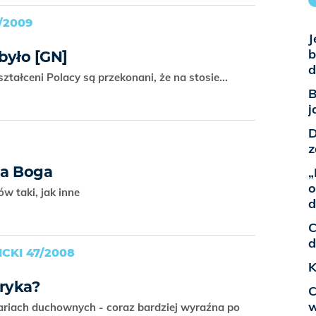
/2009
J
b
 było [GN]
d
ztałceni Polacy są przekonani, że na stosie...
B
j
D
z
na Boga
„
o
ów taki, jak inne
d
C
d
CKI 47/2008
K
eryka?
C
w
riach duchownych - coraz bardziej wyraźna po