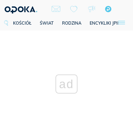
KOŚCIÓŁ
ŚWIAT
RODZINA
ENCYKLIKI JPII
SE
ad