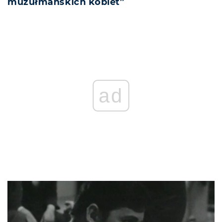
muzułmańskich kobiet”
ad