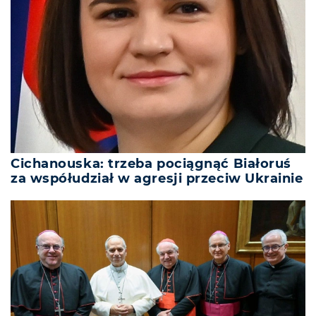
Cichanouska: trzeba pociągnąć Białoruś
za współudział w agresji przeciw Ukrainie