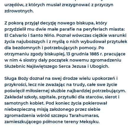
urzędów, z których musiał zrezygnować z przyczyn
zdrowotnych.
Z pokorą przyjął decyzję nowego biskupa, który
przydzielił mu dwie małe parafie na peryferiach miasta:
El Calvario i Santo Nińo. Poznał wówczas ciężkie warunki
życia najuboższych i z myślą o nich wybudował przytułek
dla bezdomnych i potrzebujących pomocy. Po
otrzymaniu zgody biskupiej, 13 grudnia 1885 r. pracujące
w nim 4 siostry dały początek nowemu zgromadzeniu
Służebnic Najświętszego Serca Jezusa i Ubogich.
Sługa Boży doznał na swej drodze wielu upokorzeń i
przykrości, lecz nie zważając na trudy, całe swe życie
poświęcił miłosiernej służbie najbardziej potrzebującym.
Zakładał szkoły, szpitale, przytułki dla starców, sierot i
samotnych kobiet. Pod koniec życia pokierował
niebezpieczną misją założonego przez siebie
zgromadzenia wśród szczepu Tarahumaras,
zamieszkującego północne tereny Meksyku.