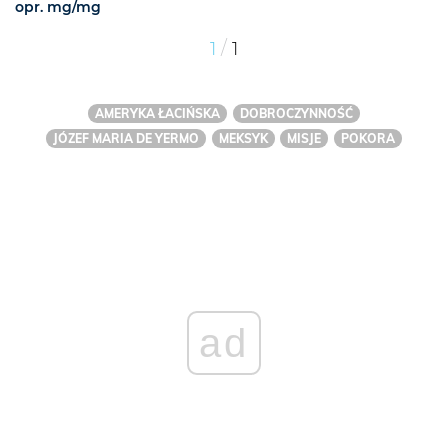
opr. mg/mg
/
1
1
AMERYKA ŁACIŃSKA
DOBROCZYNNOŚĆ
JÓZEF MARIA DE YERMO
MEKSYK
MISJE
POKORA
ad