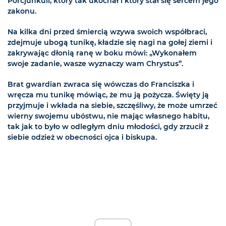
Porcjunkuli, który tak ukochał i który stał się sercem jego
zakonu.
Na kilka dni przed śmiercią wzywa swoich współbraci,
zdejmuje ubogą tunikę, kładzie się nagi na gołej ziemi i
zakrywając dłonią ranę w boku mówi: „Wykonałem
swoje zadanie, wasze wyznaczy wam Chrystus”.
Brat gwardian zwraca się wówczas do Franciszka i
wręcza mu tunikę mówiąc, że mu ją pożycza. Święty ją
przyjmuje i wkłada na siebie, szczęśliwy, że może umrzeć
wierny swojemu ubóstwu, nie mając własnego habitu,
tak jak to było w odległym dniu młodości, gdy zrzucił z
siebie odzież w obecności ojca i biskupa.