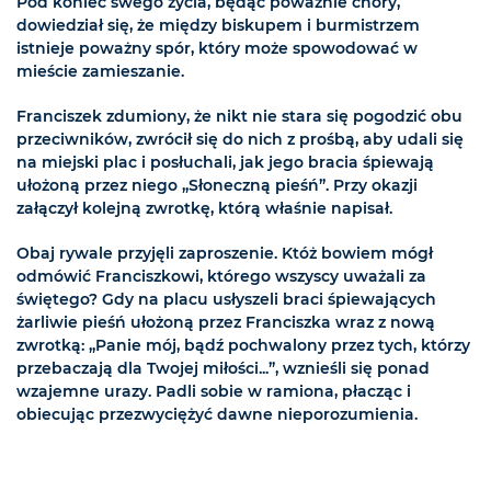
Pod koniec swego życia, będąc poważnie chory,
dowiedział się, że między biskupem i burmistrzem
istnieje poważny spór, który może spowodować w
mieście zamieszanie.
Franciszek zdumiony, że nikt nie stara się pogodzić obu
przeciwników, zwrócił się do nich z prośbą, aby udali się
na miejski plac i posłuchali, jak jego bracia śpiewają
ułożoną przez niego „Słoneczną pieśń”. Przy okazji
załączył kolejną zwrotkę, którą właśnie napisał.
Obaj rywale przyjęli zaproszenie. Któż bowiem mógł
odmówić Franciszkowi, którego wszyscy uważali za
świętego? Gdy na placu usłyszeli braci śpiewających
żarliwie pieśń ułożoną przez Franciszka wraz z nową
zwrotką: „Panie mój, bądź pochwalony przez tych, którzy
przebaczają dla Twojej miłości...”, wznieśli się ponad
wzajemne urazy. Padli sobie w ramiona, płacząc i
obiecując przezwyciężyć dawne nieporozumienia.