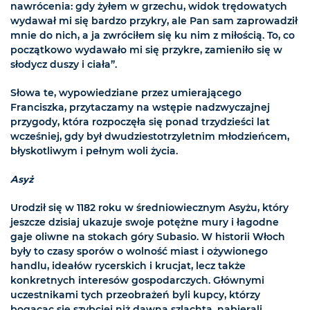
nawrócenia: gdy żyłem w grzechu, widok trędowatych
wydawał mi się bardzo przykry, ale Pan sam zaprowadził
mnie do nich, a ja zwróciłem się ku nim z miłością. To, co
początkowo wydawało mi się przykre, zamieniło się w
słodycz duszy i ciała”.
Słowa te, wypowiedziane przez umierającego
Franciszka, przytaczamy na wstępie nadzwyczajnej
przygody, która rozpoczęła się ponad trzydzieści lat
wcześniej, gdy był dwudziestotrzyletnim młodzieńcem,
błyskotliwym i pełnym woli życia.
Asyż
Urodził się w 1182 roku w średniowiecznym Asyżu, który
jeszcze dzisiaj ukazuje swoje potężne mury i łagodne
gaje oliwne na stokach góry Subasio. W historii Włoch
były to czasy sporów o wolność miast i ożywionego
handlu, ideałów rycerskich i krucjat, lecz także
konkretnych interesów gospodarczych. Głównymi
uczestnikami tych przeobrażeń byli kupcy, którzy
bogacąc się szybciej niż dawna szlachta, nabierali