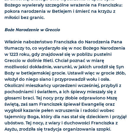
Bożego wywierały szczególne wrażenie na Franciszku:
pokora narodzenia w Betlejem i śmierć na krzyżu z
miłości bez granic.
Boże Narodzenie w Greccio
Właśnie nabożeństwo Franciszka do Narodzenia Pana
tłumaczy to, co wydarzyło się w noc Bożego Narodzenia
w 1223 roku, gdy znajdował się w pobliżu pustelni
Greccio w dolinie Rieti. Chciał poznać w miarę
możliwości dokładnie, warunki, w jakich urodził się Syn
Boży w betlejemskiej grocie. Ustawił więc w grocie żłób,
włożył do niego siano i przyprowadził wołu i osła.
Okoliczni mieszkańcy uprzedzeni wcześniej, przybyli z
pochodniami i światłem, a ich śpiewy mieszały się z
głosami braci. Tej nocy przy żłobie odprawiono Mszę
świętą, zaś sam Franciszek śpiewał Ewangelię oraz
wygłosił kazanie pełen wzruszenia i radości wobec
tajemnicy Boga, który dla nas stał się dzieckiem i przyjął
ubóstwo. Tej nocy, z wiary i duchowości Franciszka z
Asyżu, zrodziła się tradycja organizowania szopki.