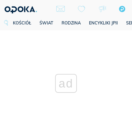
KOŚCIÓŁ
ŚWIAT
RODZINA
ENCYKLIKI JPII
SE
ad