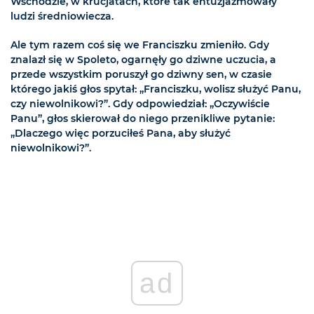
Wschodzie, w krucjatach, które tak entuzjazmowały
ludzi średniowiecza.
Ale tym razem coś się we Franciszku zmieniło. Gdy
znalazł się w Spoleto, ogarnęły go dziwne uczucia, a
przede wszystkim poruszył go dziwny sen, w czasie
którego jakiś głos spytał: „Franciszku, wolisz służyć Panu,
czy niewolnikowi?”. Gdy odpowiedział: „Oczywiście
Panu”, głos skierował do niego przenikliwe pytanie:
„Dlaczego więc porzuciłeś Pana, aby służyć
niewolnikowi?”.
ad