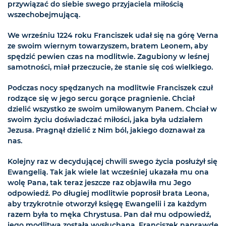
przywiązać do siebie swego przyjaciela miłością
wszechobejmującą.
We wrześniu 1224 roku Franciszek udał się na górę Verna
ze swoim wiernym towarzyszem, bratem Leonem, aby
spędzić pewien czas na modlitwie. Zagubiony w leśnej
samotności, miał przeczucie, że stanie się coś wielkiego.
Podczas nocy spędzanych na modlitwie Franciszek czuł
rodzące się w jego sercu gorące pragnienie. Chciał
dzielić wszystko ze swoim umiłowanym Panem. Chciał w
swoim życiu doświadczać miłości, jaka była udziałem
Jezusa. Pragnął dzielić z Nim ból, jakiego doznawał za
nas.
Kolejny raz w decydującej chwili swego życia posłużył się
Ewangelią. Tak jak wiele lat wcześniej ukazała mu ona
wolę Pana, tak teraz jeszcze raz objawiła mu Jego
odpowiedź. Po długiej modlitwie poprosił brata Leona,
aby trzykrotnie otworzył księgę Ewangelii i za każdym
razem była to męka Chrystusa. Pan dał mu odpowiedź,
jego modlitwa została wysłuchana. Franciszek naprawdę