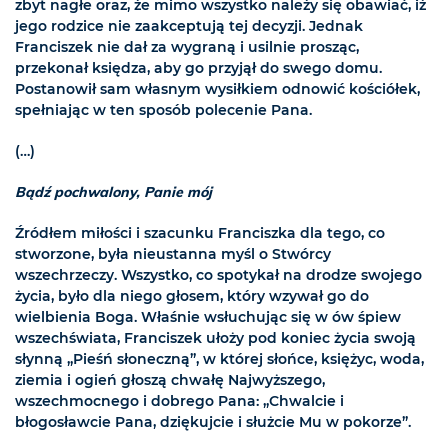
zbyt nagłe oraz, że mimo wszystko należy się obawiać, iż
jego rodzice nie zaakceptują tej decyzji. Jednak
Franciszek nie dał za wygraną i usilnie prosząc,
przekonał księdza, aby go przyjął do swego domu.
Postanowił sam własnym wysiłkiem odnowić kościółek,
spełniając w ten sposób polecenie Pana.
(…)
Bądź pochwalony, Panie mój
Źródłem miłości i szacunku Franciszka dla tego, co
stworzone, była nieustanna myśl o Stwórcy
wszechrzeczy. Wszystko, co spotykał na drodze swojego
życia, było dla niego głosem, który wzywał go do
wielbienia Boga. Właśnie wsłuchując się w ów śpiew
wszechświata, Franciszek ułoży pod koniec życia swoją
słynną „Pieśń słoneczną”, w której słońce, księżyc, woda,
ziemia i ogień głoszą chwałę Najwyższego,
wszechmocnego i dobrego Pana: „Chwalcie i
błogosławcie Pana, dziękujcie i służcie Mu w pokorze”.