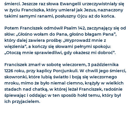
śmierci. Jeszcze raz słowa Ewangelii urzeczywistniały się
w życiu Franciszka, który umierał jak Jezus, naznaczony
takimi samymi ranami, posłuszny Ojcu aż do końca.
Potem Franciszek odmówił Psalm 142, zaczynający się od
słów: „Głośno wołam do Pana, głośno błagam Pana”,
który dalej zawiera prośbę: „Wyprowadź mnie z
więzienia”, a kończy się słowami pełnymi spokoju:
„Otoczą mnie sprawiedliwi, gdy okażesz mi dobroć”.
Franciszek zmarł w sobotę wieczorem, 3 października
1226 roku, przy kaplicy Porcjunkuli. W chwili jego śmierci,
skowronki, które lubią światło i boją się wieczornego
mroku, mimo że było niemal ciemno, krążyły w wielkich
stadach nad chatką, w której leżał Franciszek, radośnie
śpiewając i oddając w ten sposób hołd temu, który był
ich przyjacielem.