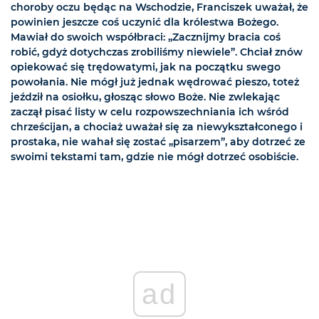
choroby oczu będąc na Wschodzie, Franciszek uważał, że
powinien jeszcze coś uczynić dla królestwa Bożego.
Mawiał do swoich współbraci: „Zacznijmy bracia coś
robić, gdyż dotychczas zrobiliśmy niewiele”. Chciał znów
opiekować się trędowatymi, jak na początku swego
powołania. Nie mógł już jednak wędrować pieszo, toteż
jeździł na osiołku, głosząc słowo Boże. Nie zwlekając
zaczął pisać listy w celu rozpowszechniania ich wśród
chrześcijan, a chociaż uważał się za niewykształconego i
prostaka, nie wahał się zostać „pisarzem”, aby dotrzeć ze
swoimi tekstami tam, gdzie nie mógł dotrzeć osobiście.
ad