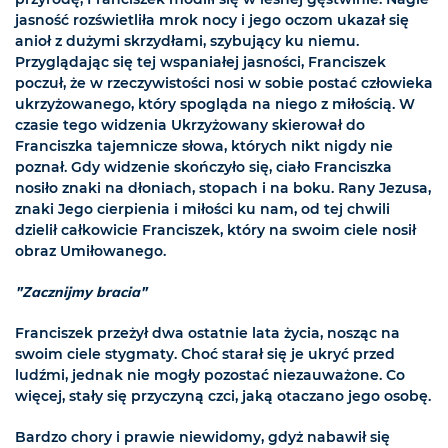
jasność rozświetliła mrok nocy i jego oczom ukazał się
anioł z dużymi skrzydłami, szybujący ku niemu.
Przyglądając się tej wspaniałej jasności, Franciszek
poczuł, że w rzeczywistości nosi w sobie postać człowieka
ukrzyżowanego, który spogląda na niego z miłością. W
czasie tego widzenia Ukrzyżowany skierował do
Franciszka tajemnicze słowa, których nikt nigdy nie
poznał. Gdy widzenie skończyło się, ciało Franciszka
nosiło znaki na dłoniach, stopach i na boku. Rany Jezusa,
znaki Jego cierpienia i miłości ku nam, od tej chwili
dzielił całkowicie Franciszek, który na swoim ciele nosił
obraz Umiłowanego.
"Zacznijmy bracia"
Franciszek przeżył dwa ostatnie lata życia, nosząc na
swoim ciele stygmaty. Choć starał się je ukryć przed
ludźmi, jednak nie mogły pozostać niezauważone. Co
więcej, stały się przyczyną czci, jaką otaczano jego osobę.
Bardzo chory i prawie niewidomy, gdyż nabawił się