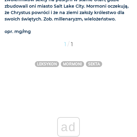
zbudowali oni miasto Salt Lake City. Mormoni oczekują,
że Chrystus powróci i że na ziemi założy królestwo dla
swoich świętych. Zob. millenaryzm, wielożeństwo.
opr. mg/mg
/
1
1
LEKSYKON
MORMONI
SEKTA
ad