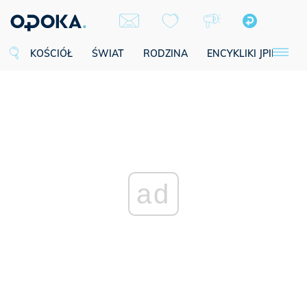
KOŚCIÓŁ
ŚWIAT
RODZINA
ENCYKLIKI JPII
SE
ad