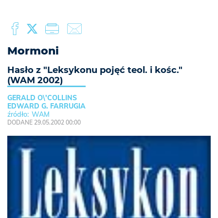
Mormoni
Hasło z "Leksykonu pojęć teol. i kośc."
(WAM 2002)
GERALD O\'COLLINS
EDWARD G. FARRUGIA
WAM
DODANE 29.05.2002 00:00