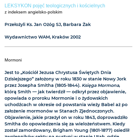
LEKSYKON pojęć teologicznych i kościelnych
z indeksem angielsko-polskim
Przełożyli Ks. Jan Ożóg SJ, Barbara Żak
Wydawnictwo WAM, Kraków 2002
Mormoni
Jest to „Kościół Jezusa Chrystusa Świętych Dnia
Dzisiejszego” założony w roku 1830 w stanie Nowy Jork
przez Josepha Smitha (1805-1844).
Księga Mormona
,
którą Smith — jak twierdził — odkrył przez objawienie,
opowiada o proroku Mormonie i o żydowskich
uchodźcach w okresie od powstania wieży Babel aż po
założenie mormonów w Stanach Zjednoczonych.
Objawienie, jakie przeżył on w roku 1843, doprowadziło
Smitha do opowiedzenia się za wielożeństwem. Kiedy
został zamordowany, Brigham Young (1801-1877) osiedlił
zwolenników sekty na pustyni w stanie Utah, gdzie