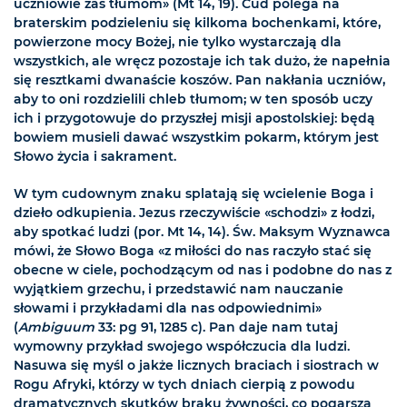
uczniowie zaś tłumom» (Mt 14, 19). Cud polega na
braterskim podzieleniu się kilkoma bochenkami, które,
powierzone mocy Bożej, nie tylko wystarczają dla
wszystkich, ale wręcz pozostaje ich tak dużo, że napełnia
się resztkami dwanaście koszów. Pan nakłania uczniów,
aby to oni rozdzielili chleb tłumom; w ten sposób uczy
ich i przygotowuje do przyszłej misji apostolskiej: będą
bowiem musieli dawać wszystkim pokarm, którym jest
Słowo życia i sakrament.
W tym cudownym znaku splatają się wcielenie Boga i
dzieło odkupienia. Jezus rzeczywiście «schodzi» z łodzi,
aby spotkać ludzi (por. Mt 14, 14). Św. Maksym Wyznawca
mówi, że Słowo Boga «z miłości do nas raczyło stać się
obecne w ciele, pochodzącym od nas i podobne do nas z
wyjątkiem grzechu, i przedstawić nam nauczanie
słowami i przykładami dla nas odpowiednimi»
(
Ambiguum
33: pg 91, 1285 c). Pan daje nam tutaj
wymowny przykład swojego współczucia dla ludzi.
Nasuwa się myśl o jakże licznych braciach i siostrach w
Rogu Afryki, którzy w tych dniach cierpią z powodu
dramatycznych skutków braku żywności, co pogarsza