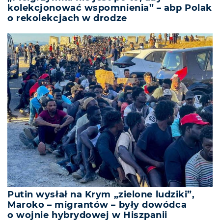
kolekcjonować wspomnienia” – abp Polak
o rekolekcjach w drodze
Putin wysłał na Krym „zielone ludziki”,
Maroko – migrantów – były dowódca
o wojnie hybrydowej w Hiszpanii