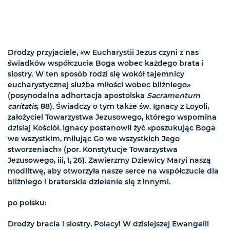
Drodzy przyjaciele, «w Eucharystii Jezus czyni z nas
świadków współczucia Boga wobec każdego brata i
siostry. W ten sposób rodzi się wokół tajemnicy
eucharystycznej służba miłości wobec bliźniego»
(posynodalna adhortacja apostolska
Sacramentum
caritatis
, 88). Świadczy o tym także św. Ignacy z Loyoli,
założyciel Towarzystwa Jezusowego, którego wspomina
dzisiaj Kościół. Ignacy postanowił żyć «poszukując Boga
we wszystkim, miłując Go we wszystkich Jego
stworzeniach» (por. Konstytucje Towarzystwa
Jezusowego, iii, 1, 26). Zawierzmy Dziewicy Maryi naszą
modlitwę, aby otworzyła nasze serce na współczucie dla
bliźniego i braterskie dzielenie się z innymi.
po polsku:
Drodzy bracia i siostry, Polacy! W dzisiejszej Ewangelii