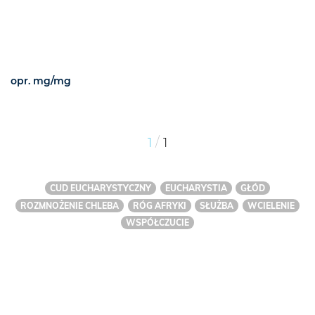
opr. mg/mg
/
1
1
CUD EUCHARYSTYCZNY
EUCHARYSTIA
GŁÓD
ROZMNOŻENIE CHLEBA
RÓG AFRYKI
SŁUŻBA
WCIELENIE
WSPÓŁCZUCIE