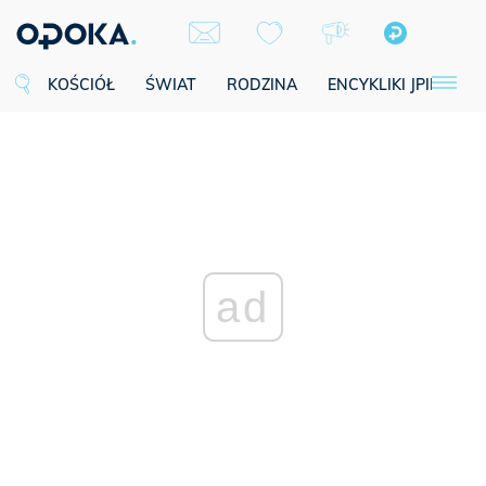
KOŚCIÓŁ
ŚWIAT
RODZINA
ENCYKLIKI JPII
SE
ad