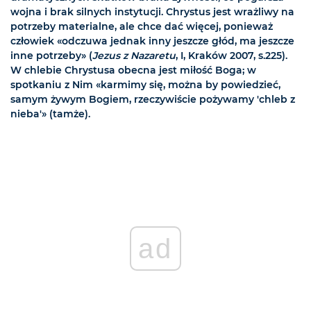
wojna i brak silnych instytucji. Chrystus jest wrażliwy na
potrzeby materialne, ale chce dać więcej, ponieważ
człowiek «odczuwa jednak inny jeszcze głód, ma jeszcze
inne potrzeby» (
Jezus z Nazaretu
, I, Kraków 2007, s.225).
W chlebie Chrystusa obecna jest miłość Boga; w
spotkaniu z Nim «karmimy się, można by powiedzieć,
samym żywym Bogiem, rzeczywiście pożywamy 'chleb z
nieba'» (tamże).
ad