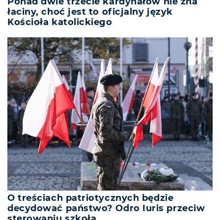
Ponad dwie trzecie kardynałów nie zna
łaciny, choć jest to oficjalny język
Kościoła katolickiego
O treściach patriotycznych będzie
decydować państwo? Odro Iuris przeciw
sterowaniu szkołą