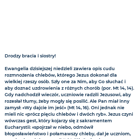
Drodzy bracia i siostry!
Ewangelia dzisiejszej niedzieli zawiera opis cudu
rozmnożenia chlebów, którego Jezus dokonał dla
wielkiej rzeszy osób. Szły one za Nim, aby Go słuchać i
aby doznać uzdrowienia z różnych chorób (por. Mt 14, 14).
Gdy nadchodził wieczór, uczniowie radzili Jezusowi, aby
rozesłał tłumy, żeby mogły się posilić. Ale Pan miał inny
zamysł: «Wy dajcie im jeść» (Mt 14, 16). Oni jednak nie
mieli nic «prócz pięciu chlebów i dwóch ryb». Jezus czyni
wówczas gest, który kojarzy się z sakramentem
Eucharystii: «spojrzał w niebo, odmówił
błogosławieństwo i połamawszy chleby, dał je uczniom,