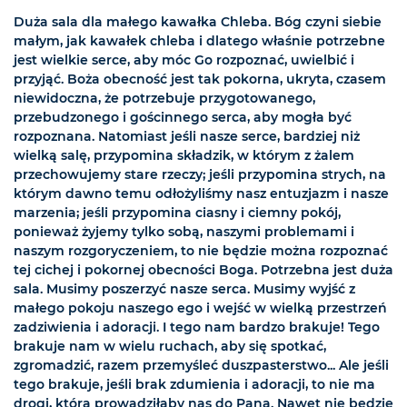
Duża sala dla małego kawałka Chleba. Bóg czyni siebie
małym, jak kawałek chleba i dlatego właśnie potrzebne
jest wielkie serce, aby móc Go rozpoznać, uwielbić i
przyjąć. Boża obecność jest tak pokorna, ukryta, czasem
niewidoczna, że potrzebuje przygotowanego,
przebudzonego i gościnnego serca, aby mogła być
rozpoznana. Natomiast jeśli nasze serce, bardziej niż
wielką salę, przypomina składzik, w którym z żalem
przechowujemy stare rzeczy; jeśli przypomina strych, na
którym dawno temu odłożyliśmy nasz entuzjazm i nasze
marzenia; jeśli przypomina ciasny i ciemny pokój,
ponieważ żyjemy tylko sobą, naszymi problemami i
naszym rozgoryczeniem, to nie będzie można rozpoznać
tej cichej i pokornej obecności Boga. Potrzebna jest duża
sala. Musimy poszerzyć nasze serca. Musimy wyjść z
małego pokoju naszego ego i wejść w wielką przestrzeń
zadziwienia i adoracji. I tego nam bardzo brakuje! Tego
brakuje nam w wielu ruchach, aby się spotkać,
zgromadzić, razem przemyśleć duszpasterstwo... Ale jeśli
tego brakuje, jeśli brak zdumienia i adoracji, to nie ma
drogi, która prowadziłaby nas do Pana. Nawet nie będzie