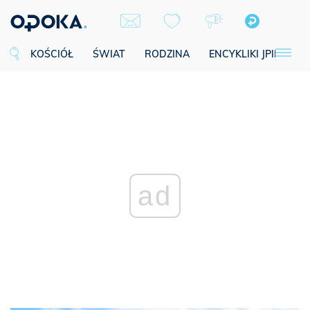
KOŚCIÓŁ
ŚWIAT
RODZINA
ENCYKLIKI JPII
SE
ad