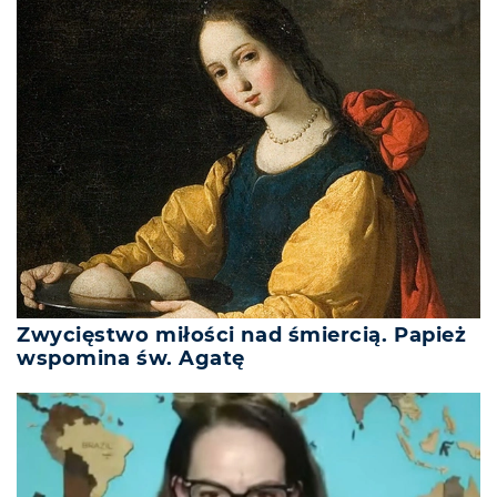
Zwycięstwo miłości nad śmiercią. Papież
wspomina św. Agatę