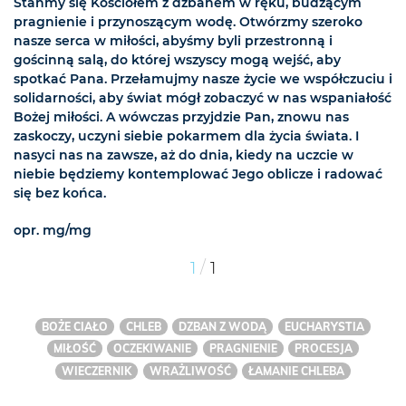
Stańmy się Kościołem z dzbanem w ręku, budzącym
pragnienie i przynoszącym wodę. Otwórzmy szeroko
nasze serca w miłości, abyśmy byli przestronną i
gościnną salą, do której wszyscy mogą wejść, aby
spotkać Pana. Przełamujmy nasze życie we współczuciu i
solidarności, aby świat mógł zobaczyć w nas wspaniałość
Bożej miłości. A wówczas przyjdzie Pan, znowu nas
zaskoczy, uczyni siebie pokarmem dla życia świata. I
nasyci nas na zawsze, aż do dnia, kiedy na uczcie w
niebie będziemy kontemplować Jego oblicze i radować
się bez końca.
opr. mg/mg
/
1
1
BOŻE CIAŁO
CHLEB
DZBAN Z WODĄ
EUCHARYSTIA
MIŁOŚĆ
OCZEKIWANIE
PRAGNIENIE
PROCESJA
WIECZERNIK
WRAŻLIWOŚĆ
ŁAMANIE CHLEBA