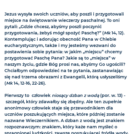
Jezus wysyła swoich uczniów, aby poszli i przygotowali
miejsce na świętowanie wieczerzy paschalnej. To oni
pytali: „Gdzie chcesz, abyśmy poszli poczynić
przygotowania, żebyś mógł spożyć Paschę?” (
Mk
14, 12).
Kontemplując i adorując obecność Pana w Chlebie
eucharystycznym, także i my jesteśmy wezwani do
postawienia sobie pytania: w jakim „miejscu” chcemy
przygotować Paschę Pana? Jakie są to „miejsca” w
naszym życiu, gdzie Bóg prosi nas, abyśmy Go ugościli?
Chciałbym odpowiedzieć na te pytania, zastanawiając
się nad trzema obrazami z Ewangelii, którą usłyszeliśmy
(
Mk
14, 12-16, 22-26).
Pierwszy to człowiek
niosący dzban z wodą
(por. w. 13) -
szczegół, który zdawałby się zbędny. Ale ten zupełnie
anonimowy człowiek staje się przewodnikiem dla
uczniów poszukujących miejsca, które później zostanie
nazwane Wieczernikiem. A dzban z wodą jest znakiem
rozpoznawczym: znakiem, który każe nam myśleć o
spragnionej ludzkości, zawsze poszukującej źródła wody,