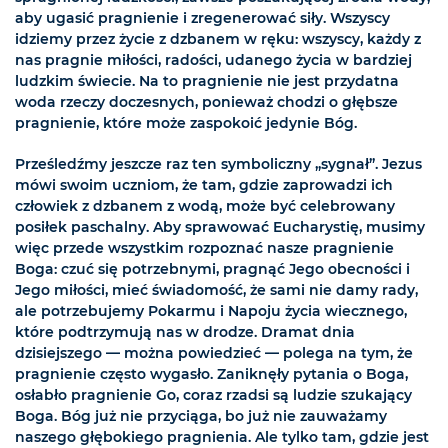
aby ugasić pragnienie i zregenerować siły. Wszyscy
idziemy przez życie z dzbanem w ręku: wszyscy, każdy z
nas pragnie miłości, radości, udanego życia w bardziej
ludzkim świecie. Na to pragnienie nie jest przydatna
woda rzeczy doczesnych, ponieważ chodzi o głębsze
pragnienie, które może zaspokoić jedynie Bóg.
Prześledźmy jeszcze raz ten symboliczny „sygnał”. Jezus
mówi swoim uczniom, że tam, gdzie zaprowadzi ich
człowiek z dzbanem z wodą, może być celebrowany
posiłek paschalny. Aby sprawować Eucharystię, musimy
więc przede wszystkim rozpoznać nasze pragnienie
Boga: czuć się potrzebnymi, pragnąć Jego obecności i
Jego miłości, mieć świadomość, że sami nie damy rady,
ale potrzebujemy Pokarmu i Napoju życia wiecznego,
które podtrzymują nas w drodze. Dramat dnia
dzisiejszego — można powiedzieć — polega na tym, że
pragnienie często wygasło. Zaniknęły pytania o Boga,
osłabło pragnienie Go, coraz rzadsi są ludzie szukający
Boga. Bóg już nie przyciąga, bo już nie zauważamy
naszego głębokiego pragnienia. Ale tylko tam, gdzie jest