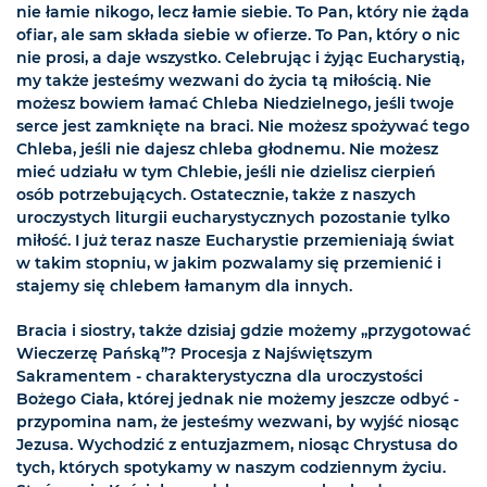
nie łamie nikogo, lecz łamie siebie. To Pan, który nie żąda
ofiar, ale sam składa siebie w ofierze. To Pan, który o nic
nie prosi, a daje wszystko. Celebrując i żyjąc Eucharystią,
my także jesteśmy wezwani do życia tą miłością. Nie
możesz bowiem łamać Chleba Niedzielnego, jeśli twoje
serce jest zamknięte na braci. Nie możesz spożywać tego
Chleba, jeśli nie dajesz chleba głodnemu. Nie możesz
mieć udziału w tym Chlebie, jeśli nie dzielisz cierpień
osób potrzebujących. Ostatecznie, także z naszych
uroczystych liturgii eucharystycznych pozostanie tylko
miłość. I już teraz nasze Eucharystie przemieniają świat
w takim stopniu, w jakim pozwalamy się przemienić i
stajemy się chlebem łamanym dla innych.
Bracia i siostry, także dzisiaj gdzie możemy „przygotować
Wieczerzę Pańską”? Procesja z Najświętszym
Sakramentem - charakterystyczna dla uroczystości
Bożego Ciała, której jednak nie możemy jeszcze odbyć -
przypomina nam, że jesteśmy wezwani, by wyjść niosąc
Jezusa. Wychodzić z entuzjazmem, niosąc Chrystusa do
tych, których spotykamy w naszym codziennym życiu.