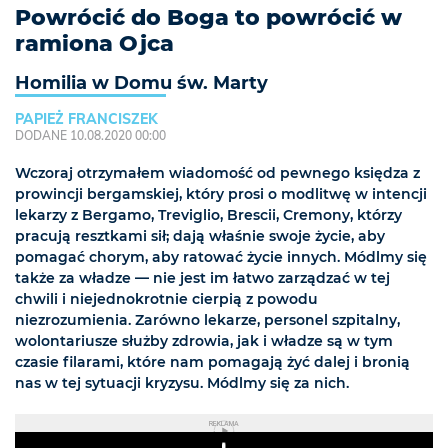
Powrócić do Boga to powrócić w
ramiona Ojca
Homilia w Domu św. Marty
PAPIEŻ FRANCISZEK
DODANE 10.08.2020 00:00
Wczoraj otrzymałem wiadomość od pewnego księdza z
prowincji bergamskiej, który prosi o modlitwę w intencji
lekarzy z Bergamo, Treviglio, Brescii, Cremony, którzy
pracują resztkami sił; dają właśnie swoje życie, aby
pomagać chorym, aby ratować życie innych. Módlmy się
także za władze — nie jest im łatwo zarządzać w tej
chwili i niejednokrotnie cierpią z powodu
niezrozumienia. Zarówno lekarze, personel szpitalny,
wolontariusze służby zdrowia, jak i władze są w tym
czasie filarami, które nam pomagają żyć dalej i bronią
nas w tej sytuacji kryzysu. Módlmy się za nich.
REKLAMA