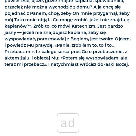
powie: «Ale, ojcze, gdzie znajdę kapłana, spowiednika,
przecież nie można wychodzić z domu? A ja chcę się
pojednać z Panem, chcę, żeby On mnie przygarnął, żeby
mój Tato mnie objął... Co mogę zrobić, jeżeli nie znajduję
kapłanów?». Zrób to, co mówi Katechizm. Jest bardzo
jasny — jeżeli nie znajdujesz kapłana, żeby się
wyspowiadać, porozmawiaj z Bogiem, jest twoim Ojcem,
i powiedz Mu prawdę: «Panie, zrobiłem to, to i to...
Przebacz mi». I z całego serca proś Go o przebaczenie, z
aktem żalu, i obiecaj Mu: «Potem się wyspowiadam, ale
teraz mi przebacz». I natychmiast wrócisz do łaski Bożej.
ad