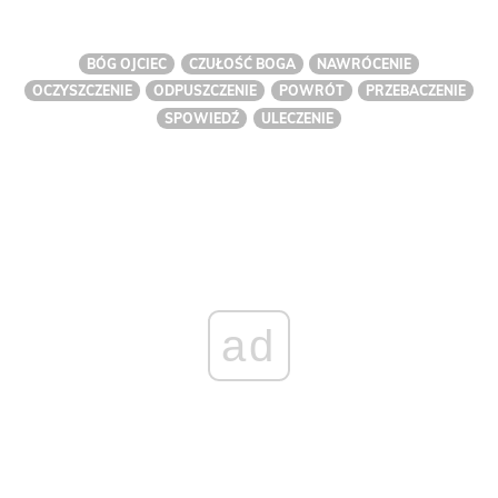
BÓG OJCIEC
CZUŁOŚĆ BOGA
NAWRÓCENIE
OCZYSZCZENIE
ODPUSZCZENIE
POWRÓT
PRZEBACZENIE
SPOWIEDŹ
ULECZENIE
ad