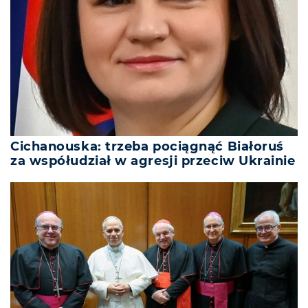
Cichanouska: trzeba pociągnąć Białoruś
za współudział w agresji przeciw Ukrainie