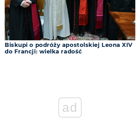
Biskupi o podróży apostolskiej Leona XIV
do Francji: wielka radość
ad