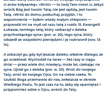
ci znów kołysankę». «Wróć» — to twój Tato mówi ci, żebyś
wrócił; Bóg jest twoim Tatą, nie jest sędzią, jest twoim
Tatą. «Wróć do domu, posłuchaj, przyjdź». I to
wspomnienie — byłem wtedy małym chłopcem —
przywodzi mi na myśl od razu tatę z rozdz. 15. Ewangelii
Łukasza, tamtego tatę, który «zobaczył z daleka
przychodzącego syna» (por. w. 20), tego syna, który
odszedł ze wszystkimi pieniędzmi i je roztrwonił (ww. 13-
14).
A zobaczył go, gdy był jeszcze daleko, właśnie dlatego, że
go oczekiwał. Wychodził na taras — ileż razy w ciągu
dnia! — przez wiele dni, miesięcy, może lat, czekając na
syna. Ujrzał go z daleka (por. w. 20). Wróć do twojego
Taty, wróć do twojego Ojca. On na ciebie czeka. To
czułość Boga przemawia do nas, zwłaszcza w okresie
Wielkiego Postu. To jest czas na to, żeby się opamiętać i
przypomnieć sobie o Ojcu, wrócić do Taty.