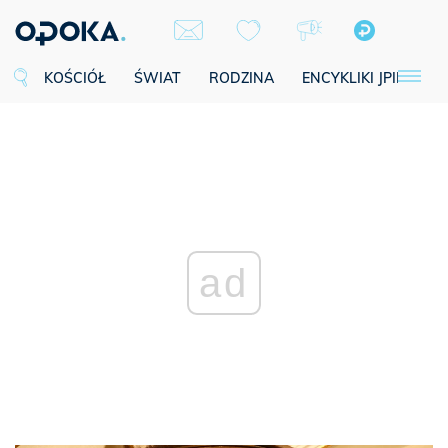
KOŚCIÓŁ
ŚWIAT
RODZINA
ENCYKLIKI JPII
SE
ad