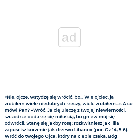
ad
«Nie, ojcze, wstydzę się wrócić, bo... Wie ojciec, ja
zrobiłem wiele niedobrych rzeczy, wiele zrobiłem...». A co
mówi Pan? «Wróć, Ja cię uleczę z twojej niewierności,
szczodrze obdarzę cię miłością, bo gniew mój się
odwrócił. Stanę się jakby rosą; rozkwitniesz jak lilia i
zapuścisz korzenie jak drzewo Libanu» (por. Oz 14, 5-6).
Wróć do twojego Ojca, który na ciebie czeka. Bóg