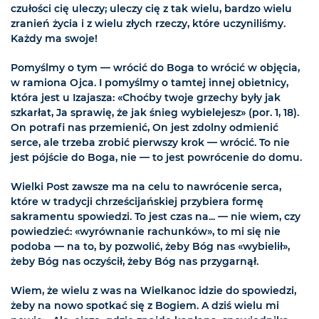
czułości cię uleczy; uleczy cię z tak wielu, bardzo wielu
zranień życia i z wielu złych rzeczy, które uczyniliśmy.
Każdy ma swoje!
Pomyślmy o tym — wrócić do Boga to wrócić w objęcia,
w ramiona Ojca. I pomyślmy o tamtej innej obietnicy,
która jest u Izajasza: «Choćby twoje grzechy były jak
szkarłat, Ja sprawię, że jak śnieg wybielejesz» (por. 1, 18).
On potrafi nas przemienić, On jest zdolny odmienić
serce, ale trzeba zrobić pierwszy krok — wrócić. To nie
jest pójście do Boga, nie — to jest powrócenie do domu.
Wielki Post zawsze ma na celu to nawrócenie serca,
które w tradycji chrześcijańskiej przybiera formę
sakramentu spowiedzi. To jest czas na... — nie wiem, czy
powiedzieć: «wyrównanie rachunków», to mi się nie
podoba — na to, by pozwolić, żeby Bóg nas «wybielił»,
żeby Bóg nas oczyścił, żeby Bóg nas przygarnął.
Wiem, że wielu z was na Wielkanoc idzie do spowiedzi,
żeby na nowo spotkać się z Bogiem. A dziś wielu mi