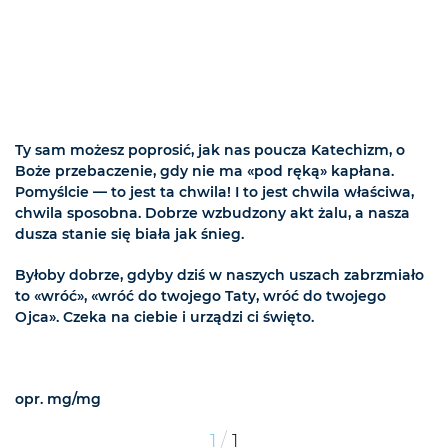
Ty sam możesz poprosić, jak nas poucza Katechizm, o
Boże przebaczenie, gdy nie ma «pod ręką» kapłana.
Pomyślcie — to jest ta chwila! I to jest chwila właściwa,
chwila sposobna. Dobrze wzbudzony akt żalu, a nasza
dusza stanie się biała jak śnieg.
Byłoby dobrze, gdyby dziś w naszych uszach zabrzmiało
to «wróć», «wróć do twojego Taty, wróć do twojego
Ojca». Czeka na ciebie i urządzi ci święto.
opr. mg/mg
/
1
1