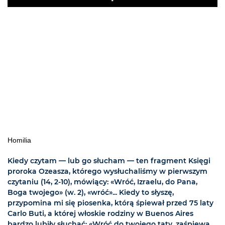
Play
Homilia
Kiedy czytam — lub go słucham — ten fragment Księgi
proroka Ozeasza, którego wysłuchaliśmy w pierwszym
czytaniu (14, 2-10), mówiący: «Wróć, Izraelu, do Pana,
Boga twojego» (w. 2), «wróć»... Kiedy to słyszę,
przypomina mi się piosenka, którą śpiewał przed 75 laty
Carlo Buti, a której włoskie rodziny w Buenos Aires
bardzo lubiły słuchać: «Wróć do twojego taty, zaśpiewa