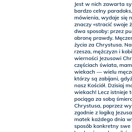
Jest w nich zawarta s
bardzo celny paradoks
mówienia, wydaje się ni
znaczy «stracić swoje 
dwa sposoby: przez pu
obronę prawdy. Męczen
życia za Chrystusa. Na
rzesza, mężczyzn i kob
wierności Jezusowi Chry
częściach świata, mamy
wiekach — wielu męcze
którzy są zabijani, gdy
nasz Kościół. Dzisiaj
wiekach! Lecz istnieje
pociąga za sobą śmierci
Chrystusa, poprzez wy
zgodnie z logiką Jezusa,
matek każdego dnia wy
sposób konkretny swe ż