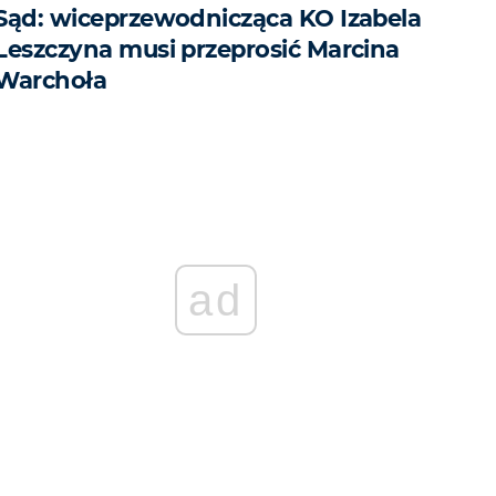
Sąd: wiceprzewodnicząca KO Izabela
Leszczyna musi przeprosić Marcina
Warchoła
ad