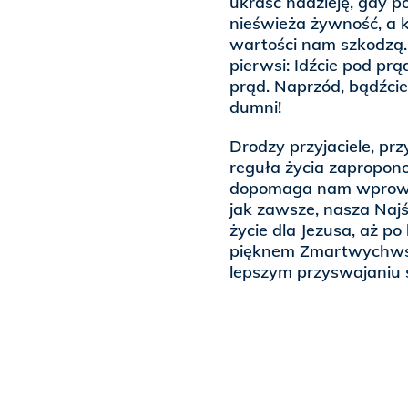
ukraść nadzieję, gdy p
nieświeża żywność, a k
wartości nam szkodzą.
pierwsi: Idźcie pod prą
prąd. Naprzód, bądźcie 
dumni!
Drodzy przyjaciele, prz
reguła życia zapropono
dopomaga nam wprowadz
jak zawsze, nasza Naj
życie dla Jezusa, aż po
pięknem Zmartwychwst
lepszym przyswajaniu s