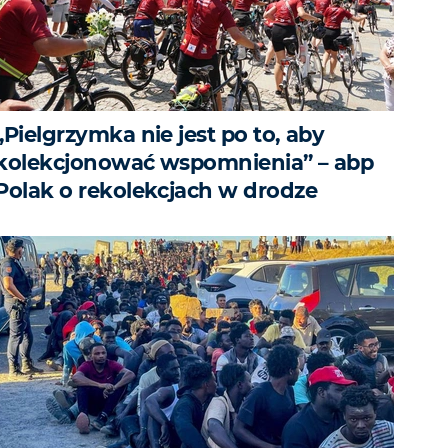
„Pielgrzymka nie jest po to, aby
kolekcjonować wspomnienia” – abp
Polak o rekolekcjach w drodze