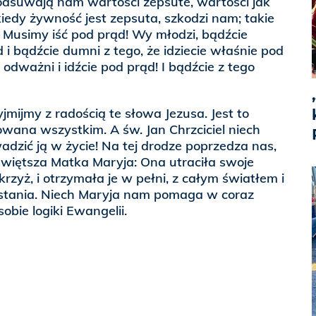
odsuwają nam wartości zepsute, wartości jak
iedy żywność jest zepsuta, szkodzi nam; takie
 Musimy iść pod prąd! Wy młodzi, bądźcie
d i bądźcie dumni z tego, że idziecie właśnie pod
odważni i idźcie pod prąd! I bądźcie z tego
yjmijmy z radością te słowa Jezusa. Jest to
wana wszystkim. A św. Jan Chrzciciel niech
ić ją w życie! Na tej drodze poprzedza nas,
świętsza Matka Maryja: Ona utraciła swoje
 krzyż, i otrzymała je w pełni, z całym światłem i
ania. Niech Maryja nam pomaga w coraz
obie logiki Ewangelii.