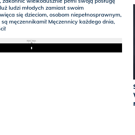
 zakonnic wielkodusznie pełni swoją posługę
Iluż ludzi młodych zamiast swoim
więca się dzieciom, osobom niepełnosprawnym,
ż są męczennikami! Męczennicy każdego dnia,
ci!
REKLAMA
Play