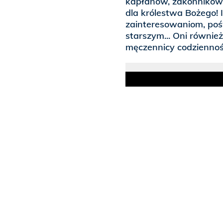
kapłanów, zakonników,
dla królestwa Bożego! 
zainteresowaniom, poś
starszym... Oni równie
męczennicy codziennoś