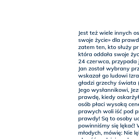
Jest też wiele innych os
swoje życie» dla prawd
zatem ten, kto służy p
która oddała swoje życi
24 czerwca, przypada j
Jan został wybrany prz
wskazał go ludowi Izra
gładzi grzechy świata (p
Jego wysłannikowi, Jez
prawdę, kiedy oskarżył
osób płaci wysoką cenę
prawych woli iść pod p
prawdy! Są to osoby ucz
powinniśmy się lękać! 
młodych, mówię: Nie lę