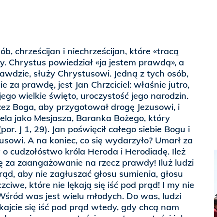
ób, chrześcijan i niechrześcijan, które «tracą
y. Chrystus powiedział «ja jestem prawdą», a
rawdzie, służy Chrystusowi. Jedną z tych osób,
e za prawdę, jest Jan Chrzciciel: właśnie jutro,
ego wielkie święto, uroczystość jego narodzin.
ez Boga, aby przygotował drogę Jezusowi, i
ela jako Mesjasza, Baranka Bożego, który
or. J 1, 29). Jan poświęcił całego siebie Bogu i
usowi. A na koniec, co się wydarzyło? Umarł za
 o cudzołóstwo króla Heroda i Herodiadę. Ileż
 za zaangażowanie na rzecz prawdy! Iluż ludzi
rąd, aby nie zagłuszać głosu sumienia, głosu
ciwe, które nie lękają się iść pod prąd! I my nie
Wśród was jest wielu młodych. Do was, ludzi
kajcie się iść pod prąd wtedy, gdy chcą nam