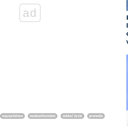
ad
męczeństwo
nonkonformizm
oddać życie
prawda