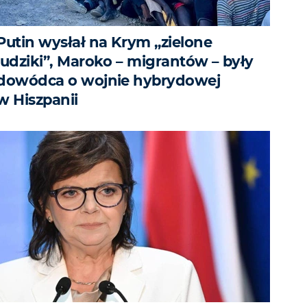
Putin wysłał na Krym „zielone
ludziki”, Maroko – migrantów – były
dowódca o wojnie hybrydowej
w Hiszpanii