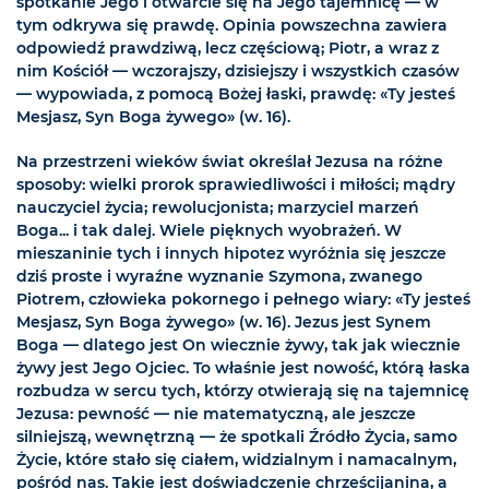
spotkanie Jego i otwarcie się na Jego tajemnicę — w
tym odkrywa się prawdę. Opinia powszechna zawiera
odpowiedź prawdziwą, lecz częściową; Piotr, a wraz z
nim Kościół — wczorajszy, dzisiejszy i wszystkich czasów
— wypowiada, z pomocą Bożej łaski, prawdę: «Ty jesteś
Mesjasz, Syn Boga żywego» (w. 16).
Na przestrzeni wieków świat określał Jezusa na różne
sposoby: wielki prorok sprawiedliwości i miłości; mądry
nauczyciel życia; rewolucjonista; marzyciel marzeń
Boga... i tak dalej. Wiele pięknych wyobrażeń. W
mieszaninie tych i innych hipotez wyróżnia się jeszcze
dziś proste i wyraźne wyznanie Szymona, zwanego
Piotrem, człowieka pokornego i pełnego wiary: «Ty jesteś
Mesjasz, Syn Boga żywego» (w. 16). Jezus jest Synem
Boga — dlatego jest On wiecznie żywy, tak jak wiecznie
żywy jest Jego Ojciec. To właśnie jest nowość, którą łaska
rozbudza w sercu tych, którzy otwierają się na tajemnicę
Jezusa: pewność — nie matematyczną, ale jeszcze
silniejszą, wewnętrzną — że spotkali Źródło Życia, samo
Życie, które stało się ciałem, widzialnym i namacalnym,
pośród nas. Takie jest doświadczenie chrześcijanina, a