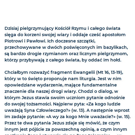
Dzisiaj pielgrzymujący Kościół Rzymu i całego świata
sięga do korzeni swojej wiary i oddaje cześć apostołom
Piotrowi i Pawłowi. Ich doczesne szczątki,
przechowywane w dwóch poświęconych im bazylikach,
są bardzo drogie rzymianom oraz licznym pielgrzymom,
którzy przybywają z całego świata, by oddać im hołd.
Chciałbym rozważyć fragment Ewangelii (Mt 16, 13-19),
który w to święto proponuje nam liturgia. Jest w nim
opowiedziane wydarzenie, mające fundamentalne
znaczenie dla naszej drogi wiary. Chodzi o dialog, w
którym Jezus stawia swoim uczniom pytanie odnośnie
do swojej tożsamości. Najpierw pyta: «Za kogo ludzie
uważają Syna Człowieczego?» (w. 13). A następnie wprost
im zadaje pytanie: «A wy za kogo Mnie uważacie?» (w. 15).
Przez te dwa pytania Jezus zdaje się mówić, że czym
innym jest pójście za powszechną opinią, a czym innym