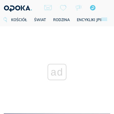
KOŚCIÓŁ
ŚWIAT
RODZINA
ENCYKLIKI JPII
SE
ad