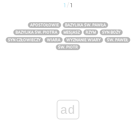
/
1
1
APOSTOŁOWIE
BAZYLIKA ŚW. PAWŁA
BAZYLIKA ŚW. PIOTRA
MESJASZ
RZYM
SYN BOŻY
SYN CZŁOWIECZY
WIARA
WYZNANIE WIARY
ŚW. PAWEŁ
ŚW. PIOTR
ad