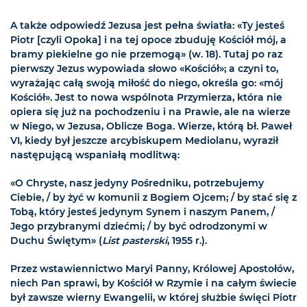
A także odpowiedź Jezusa jest pełna światła: «Ty jesteś
Piotr [czyli Opoka] i na tej opoce zbuduję Kościół mój, a
bramy piekielne go nie przemogą» (w. 18). Tutaj po raz
pierwszy Jezus wypowiada słowo «Kościół»; a czyni to,
wyrażając całą swoją miłość do niego, określa go: «mój
Kościół». Jest to nowa wspólnota Przymierza, która nie
opiera się już na pochodzeniu i na Prawie, ale na wierze
w Niego, w Jezusa, Oblicze Boga. Wierze, którą bł. Paweł
VI, kiedy był jeszcze arcybiskupem Mediolanu, wyraził
następującą wspaniałą modlitwą:
«O Chryste, nasz jedyny Pośredniku, potrzebujemy
Ciebie, / by żyć w komunii z Bogiem Ojcem; / by stać się z
Tobą, który jesteś jedynym Synem i naszym Panem, /
Jego przybranymi dziećmi; / by być odrodzonymi w
Duchu Świętym» (
List pasterski
, 1955 r.).
Przez wstawiennictwo Maryi Panny, Królowej Apostołów,
niech Pan sprawi, by Kościół w Rzymie i na całym świecie
był zawsze wierny Ewangelii, w której służbie święci Piotr