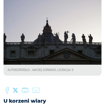
AUTOR/ŹRÓDŁO: , MACIEJ GÓRNICKI, LICENCJA: 0
U korzeni wiary