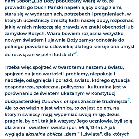
nam Sobór: „Lud Boży pobudzany wiarą w to, że
prowadzi go Duch Pański napełniający okrąg ziemi,
stara się w wydarzeniach, potrzebach i pragnieniach, w
których uczestniczy z resztą ludzi naszej doby, rozpoznać,
jakie w nich mieszczą się prawdziwe znaki obecności lub
zamysłów Bożych. Wiara bowiem rozjaśnia wszystko
nowym światłem i ujawnia Boży zamysł odnośnie do
pełnego powołania człowieka; dlatego kieruje ona umysł
6
do rozwiązań w pełni ludzkich”
.
Trzeba więc spojrzeć w twarz temu naszemu światu,
spojrzeć na jego wartości i problemy, niepokoje i
nadzieje, osiągnięcia i porażki; światu, którego sytuacja
gospodarcza, społeczna, polityczna i kulturalna jest w
porównaniu ze światem ukazanym w Konstytucji
7
duszpasterskiej
Gaudium et
spes znacznie trudniejsza
.
Ale
to on
właśnie jest winnicą,
to on
jest polem, na
którym świeccy mają wypełniać swoją misję. Jezus
pragnie, by oni, tak jak wszyscy Jego uczniowie, byli solą
dla ziemi i światłem świata (por.
Mt
5, 13-14). A jak
wygląda
aktualne oblicze
„ziemi” i „świata”, dla których