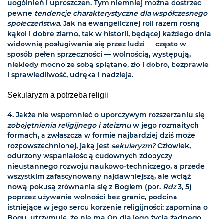
uogólnień i uproszczeń. Tym niemniej można dostrzec
pewne
tendencje charakterystyczne dla współczesnego
społeczeństwa.
Jak na ewangelicznej roli razem rosną
kąkol i dobre ziarno, tak w historii, będącej każdego dnia
widownią posługiwania się przez ludzi — często w
sposób pełen sprzeczności — wolnością, występują,
niekiedy mocno ze sobą splątane, zło i dobro, bezprawie
i sprawiedliwość, udręka i nadzieja.
Sekularyzm a potrzeba religii
4. Jakże nie wspomnieć o uporczywym rozszerzaniu się
zobojętnienia religijnego i ateizmu
w jego rozmaitych
formach, a zwłaszcza w formie najbardziej dziś może
rozpowszechnionej, jaką jest
sekularyzm?
Człowiek,
odurzony wspaniałością cudownych zdobyczy
nieustannego rozwoju naukowo-techniczego, a przede
wszystkim zafascynowany najdawniejszą, ale wciąż
nową pokusą zrównania się z Bogiem (por.
Rdz
3, 5)
poprzez używanie wolności bez granic, podcina
istniejące w jego sercu korzenie religijności: zapomina o
Bogu, utrzymuje, że nie ma On dla jego życia żadnego