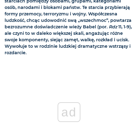
starciach pomiędzy osobami, grupami, kategoriami
osób, narodami i blokami państw. Te starcia przybierają
formy przemocy, terroryzmu i wojny. Współczesna
ludzkość, chcąc udowodnić swą „wszechmoc”, powtarza
bezrozumne doświadczenie wieży Babel (por.
Rdz
11, 1-9),
ale czyni to w daleko większej skali, angażując różne
swoje komponenty, siejąc zamęt, walkę, rozkład i ucisk.
Wywołuje to w rodzinie ludzkiej dramatyczne wstrząsy i
rozdarcie.
ad