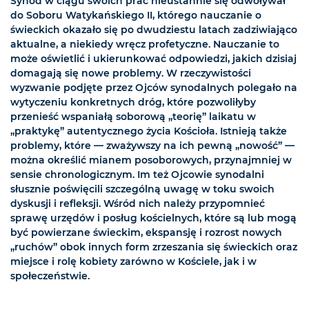
Synod w ciągu swoich prac nieustannie się odwoływał
do Soboru Watykańskiego II, którego nauczanie o
świeckich okazało się po dwudziestu latach zadziwiająco
aktualne, a niekiedy wręcz profetyczne. Nauczanie to
może oświetlić i ukierunkować odpowiedzi, jakich dzisiaj
domagają się nowe problemy. W rzeczywistości
wyzwanie podjęte przez Ojców synodalnych polegało na
wytyczeniu konkretnych dróg, które pozwoliłyby
przenieść wspaniałą soborową „teorię” laikatu w
„praktykę” autentycznego życia Kościoła. Istnieją także
problemy, które — zważywszy na ich pewną „nowość” —
można określić mianem posoborowych, przynajmniej w
sensie chronologicznym. Im też Ojcowie synodalni
słusznie poświęcili szczególną uwagę w toku swoich
dyskusji i refleksji. Wśród nich należy przypomnieć
sprawę urzędów i posług kościelnych, które są lub mogą
być powierzane świeckim, ekspansję i rozrost nowych
„ruchów” obok innych form zrzeszania się świeckich oraz
miejsce i rolę kobiety zarówno w Kościele, jak i w
społeczeństwie.