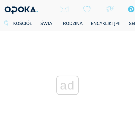
KOŚCIÓŁ
ŚWIAT
RODZINA
ENCYKLIKI JPII
SE
ad