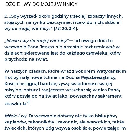
IDŹCIE I WY DO MOJEJ WINNICY
2. „Gdy wyszedł około godziny trzeciej, zobaczył innych,
stojących na rynku bezczynnie, i rzekł do nich: «Idźcie i
wy do mojej winnicy»” (
Mt
20, 3-4).
„Idźcie i wy do mojej winnicy”
— od owego dnia to
wezwanie Pana Jezusa nie przestaje rozbrzmiewać w
dziejach: skierowane jest do każdego człowieka, który
przychodzi na świat.
W naszych czasach, które wraz z Soborem Watykańskim
II otrzymały nowe tchnienie Ducha Pięćdziesiątnicy,
Kościół osiągnął bardziej żywą świadomość swojej
misyjnej natury i raz jeszcze wsłuchał się w głos Pana,
który posyła go na świat jako „powszechny sakrament
1
zbawienia”
.
Idźcie i wy.
To wezwanie dotyczy nie tylko biskupów,
kapłanów, zakonników i zakonnic, ale wszystkich, także
świeckich, których Bóg wzywa osobiście, powierzając im