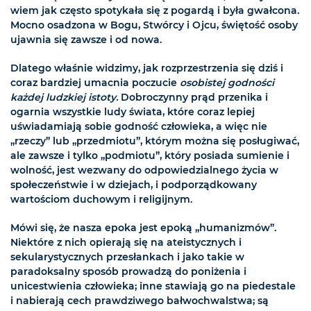
wiem jak często spotykała się z pogardą i była gwałcona.
Mocno osadzona w Bogu, Stwórcy i Ojcu, świętość osoby
ujawnia się zawsze i od nowa.
Dlatego właśnie widzimy, jak rozprzestrzenia się dziś i
coraz bardziej umacnia poczucie
osobistej godności
każdej ludzkiej istoty.
Dobroczynny prąd przenika i
ogarnia wszystkie ludy świata, które coraz lepiej
uświadamiają sobie godność człowieka, a więc nie
„rzeczy” lub „przedmiotu”, którym można się posługiwać,
ale zawsze i tylko „podmiotu”, który posiada sumienie i
wolność, jest wezwany do odpowiedzialnego życia w
społeczeństwie i w dziejach, i podporządkowany
wartościom duchowym i religijnym.
Mówi się, że nasza epoka jest epoką „humanizmów”.
Niektóre z nich opierają się na ateistycznych i
sekularystycznych przesłankach i jako takie w
paradoksalny sposób prowadzą do poniżenia i
unicestwienia człowieka; inne stawiają go na piedestale
i nabierają cech prawdziwego bałwochwalstwa; są