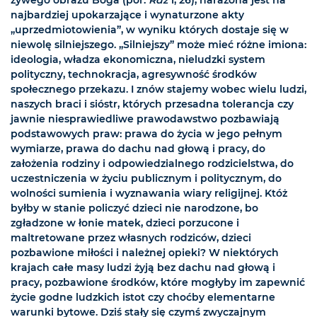
żywego obrazu Boga (por.
Rdz
1, 26), narażona jest na
najbardziej upokarzające i wynaturzone akty
„uprzedmiotowienia”, w wyniku których dostaje się w
niewolę silniejszego. „Silniejszy” może mieć różne imiona:
ideologia, władza ekonomiczna, nieludzki system
polityczny, technokracja, agresywność środków
społecznego przekazu. I znów stajemy wobec wielu ludzi,
naszych braci i sióstr, których przesadna tolerancja czy
jawnie niesprawiedliwe prawodawstwo pozbawiają
podstawowych praw: prawa do życia w jego pełnym
wymiarze, prawa do dachu nad głową i pracy, do
założenia rodziny i odpowiedzialnego rodzicielstwa, do
uczestniczenia w życiu publicznym i politycznym, do
wolności sumienia i wyznawania wiary religijnej. Któż
byłby w stanie policzyć dzieci nie narodzone, bo
zgładzone w łonie matek, dzieci porzucone i
maltretowane przez własnych rodziców, dzieci
pozbawione miłości i należnej opieki? W niektórych
krajach całe masy ludzi żyją bez dachu nad głową i
pracy, pozbawione środków, które mogłyby im zapewnić
życie godne ludzkich istot czy choćby elementarne
warunki bytowe. Dziś stały się czymś zwyczajnym