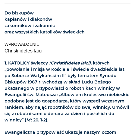
Do biskupów
kapłanów i diakonów
zakonników i zakonnic
oraz wszystkich katolików świeckich
WPROWADZENIE
Christifideles laici
1. KATOLICY świeccy
(Christifideles laici)
, których
„powołanie i misja w Kościele i świecie dwadzieścia lat
po Soborze Watykańskim II” były tematem Synodu
Biskupów 1987 r, wchodzą w skład Ludu Bożego
ukazanego w przypowieści o robotnikach winnicy w
Ewangelii św. Mateusza: „Albowiem królestwo niebieskie
podobne jest do gospodarza, który wyszedł wczesnym
rankiem, aby nająć robotników do swej winnicy. Umówił
się z robotnikami o denara za dzień i posłał ich do
winnicy” (
Mt
20, 1-2).
Ewangeliczna przypowieść ukazuje naszym oczom