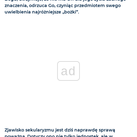
znaczenia, odrzuca Go, czyniąc przedmiotem swego
uwielbienia najróżniejsze „bożki”.
ad
Zjawisko sekularyzmu jest dziś naprawdę sprawą
poważną. Dotyczy ono nie tylko jednostek, ale w