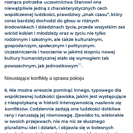
rosnąca potrzeba
uczestnictwa.
Stanowi ona
niewątpliwie jedną z charakterystycznych cech
współczesnej ludzkości, prawdziwy „znak czasu”, który
coraz bardziej dochodzi do głosu w różnych
środowiskach i dziedzinach życia, przede wszystkim zaś
wśród kobiet i młodzieży oraz w życiu nie tylko
rodzinnym i szkolnym, ale także kulturalnym,
gospodarczym, społecznym i politycznym.
Uczestniczenie i tworzenie w jakimś stopniu nowej
kultury humanistycznej stało się wymogiem tak
10
powszechnym, jak jednostkowym
.
Nieustające konflikty a sprawa pokoju
6. Nie można wreszcie pominąć innego, typowego dla
współczesnej ludzkości zjawiska, jakim jest występujące
z niespotykaną w historii intensywnością
nasilenie się
konfliktów.
Codziennie zadają one ludzkości dotkliwe
rany i naruszają jej równowagę. Zjawisko to, wielorakie
w swoich przejawach, nie ma nic ze słusznego
pluralizmu idei i działań, i objawia się w bolesnych