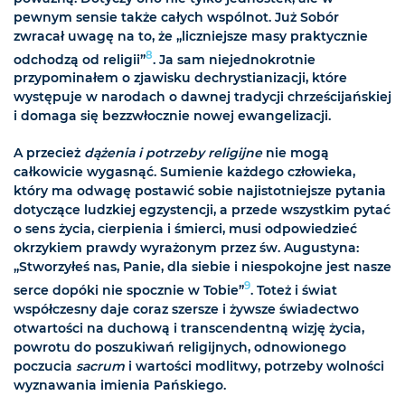
pewnym sensie także całych wspólnot. Już Sobór
zwracał uwagę na to, że „liczniejsze masy praktycznie
8
odchodzą od religii”
. Ja sam niejednokrotnie
przypominałem o zjawisku dechrystianizacji, które
występuje w narodach o dawnej tradycji chrześcijańskiej
i domaga się bezzwłocznie nowej ewangelizacji.
A przecież
dążenia i potrzeby religijne
nie mogą
całkowicie wygasnąć. Sumienie każdego człowieka,
który ma odwagę postawić sobie najistotniejsze pytania
dotyczące ludzkiej egzystencji, a przede wszystkim pytać
o sens życia, cierpienia i śmierci, musi odpowiedzieć
okrzykiem prawdy wyrażonym przez św. Augustyna:
„Stworzyłeś nas, Panie, dla siebie i niespokojne jest nasze
9
serce dopóki nie spocznie w Tobie”
. Toteż i świat
współczesny daje coraz szersze i żywsze świadectwo
otwartości na duchową i transcendentną wizję życia,
powrotu do poszukiwań religijnych, odnowionego
poczucia
sacrum
i wartości modlitwy, potrzeby wolności
wyznawania imienia Pańskiego.