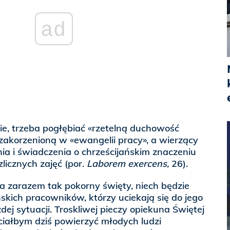
ad
ie, trzeba pogłębiać «rzetelną duchowość
 zakorzenioną w «ewangelii pracy», a wierzący
ia i świadczenia o chrześcijańskim znaczeniu
licznych zajęć (por.
Laborem exercens,
26).
i, a zarazem tak pokorny święty, niech będzie
skich pracowników, którzy uciekają się do jego
j sytuacji. Troskliwej pieczy opiekuna Świętej
ciałbym dziś powierzyć młodych ludzi