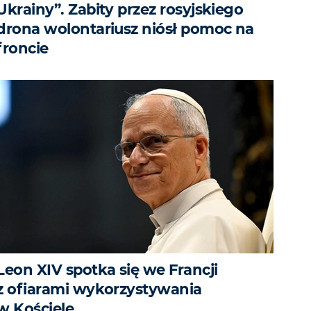
Ukrainy”. Zabity przez rosyjskiego
drona wolontariusz niósł pomoc na
froncie
Leon XIV spotka się we Francji
z ofiarami wykorzystywania
w Kościele