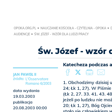
OPOKA.ORG.PL
NAUCZANIE KOŚCIOŁA - CZYTELNIA - OPOKA
AUDIENCJE
ŚW. JÓZEF - WZÓR DLA LUDZI PRACY
Św. Józef - wzór 
Katecheza podczas au
JAN PAWEŁ II
L'Osservatore
1. Obchodzimy dzisiaj u
Romano 6/2003
24; Łk 1, 27). W Piśmie
data wydania
(Łk 2, 27. 33. 41. 43.
19.03.2003
jeżeli po ludzku nie mo
publikacja
20; Łk 1, 27), Bóg Ojc
20.08.2003 00:00
stało się człowiekiem