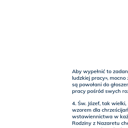
Aby wypełnić to zadan
ludzkiej pracy», mocno
są powołani do głoszen
pracy pośród swych roz
4. Św. Józef, tak wielk
wzorem dla chrześcijań
wstawiennictwa w każde
Rodziny z Nazaretu ch