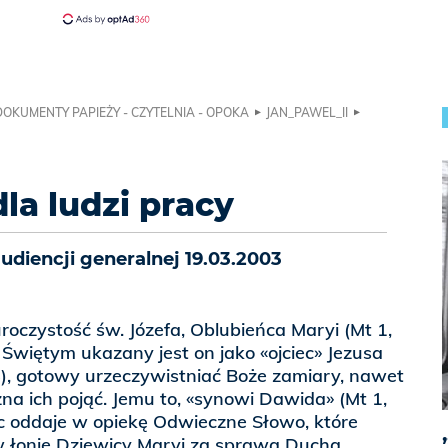
DOKUMENTY PAPIEŻY - CZYTELNIA - OPOKA
JAN_PAWEL_II
dla ludzi pracy
diencji generalnej 19.03.2003
roczystość św. Józefa, Oblubieńca Maryi (Mt 1,
 Świętym ukazany jest on jako «ojciec» Jezusa
 48), gotowy urzeczywistniać Boże zamiary, nawet
żna ich pojąć. Jemu to, «synowi Dawida» (Mt 1,
iec oddaje w opiekę Odwieczne Słowo, które
 w łonie Dziewicy Maryi za sprawą Ducha