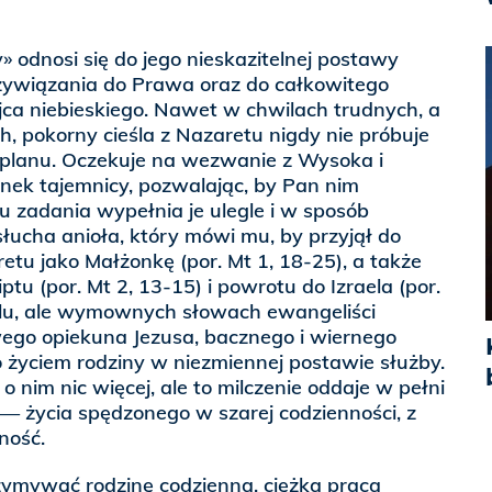
» odnosi się do jego nieskazitelnej postawy
rzywiązania do Prawa oraz do całkowitego
jca niebieskiego. Nawet w chwilach trudnych, a
, pokorny cieśla z Nazaretu nigdy nie próbuje
planu. Oczekuje na wezwanie z Wysoka i
nek tajemnicy, pozwalając, by Pan nim
u zadania wypełnia je ulegle i w sposób
słucha anioła, który mówi mu, by przyjął do
retu jako Małżonkę (por. Mt 1, 18-25), a także
ptu (por. Mt 2, 13-15) i powrotu do Izraela (por.
elu, ale wymownych słowach ewangeliści
iwego opiekuna Jezusa, bacznego i wiernego
o życiem rodziny w niezmiennej postawie służby.
 nim nic więcej, ale to milczenie oddaje w pełni
 — życia spędzonego w szarej codzienności, z
ność.
rzymywać rodzinę codzienną, ciężką pracą