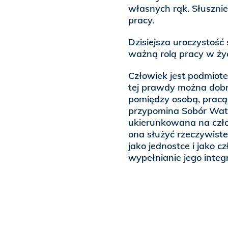
własnych rąk. Słusznie
pracy.
Dzisiejsza uroczystość 
ważną rolą pracy w życ
Człowiek jest podmiot
tej prawdy można dobrz
pomiędzy osobą, pracą
przypomina Sobór Watyk
ukierunkowana na czło
ona służyć rzeczywiste
jako jednostce i jako c
wypełnianie jego integ