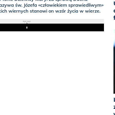
azywa św. Józefa «człowiekiem sprawiedliwym»
tkich wiernych stanowi on wzór życia w wierze.
REKLAMA
Play