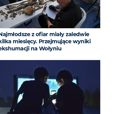
Najmłodsze z ofiar miały zaledwie
kilka miesięcy. Przejmujące wyniki
ekshumacji na Wołyniu