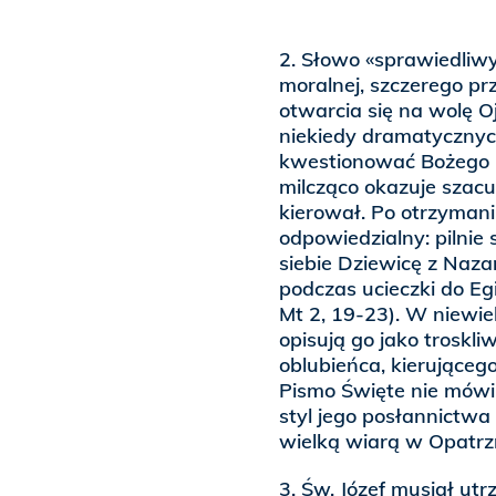
2. Słowo «sprawiedliwy
moralnej, szczerego p
otwarcia się na wolę O
niekiedy dramatycznych
kwestionować Bożego 
milcząco okazuje szacu
kierował. Po otrzymani
odpowiedzialny: pilnie 
siebie Dziewicę z Naza
podczas ucieczki do Egi
Mt 2, 19-23). W niewi
opisują go jako troskl
oblubieńca, kierująceg
Pismo Święte nie mówi o
styl jego posłannictwa
wielką wiarą w Opatrz
3. Św. Józef musiał ut