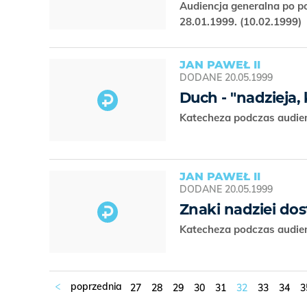
Audiencja generalna po p
28.01.1999. (10.02.1999)
JAN PAWEŁ II
DODANE
20.05.1999
Duch - "nadzieja,
Katecheza podczas audien
JAN PAWEŁ II
DODANE
20.05.1999
Znaki nadziei do
Katecheza podczas audien
27
28
29
30
31
32
33
34
3