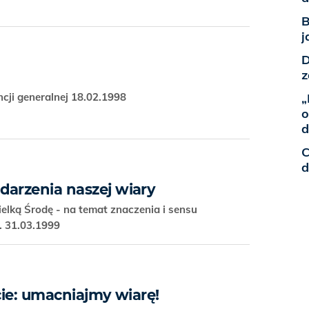
B
j
D
z
cji generalnej 18.02.1998
„
o
d
C
d
darzenia naszej wiary
elką Środę - na temat znaczenia i sensu
. 31.03.1999
ecie: umacniajmy wiarę!