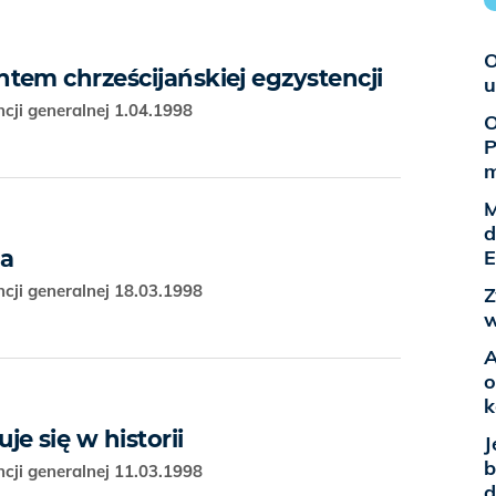
O
tem chrześcijańskiej egzystencji
u
cji generalnej 1.04.1998
O
P
M
d
sa
E
cji generalnej 18.03.1998
Z
w
A
o
k
e się w historii
J
b
cji generalnej 11.03.1998
d