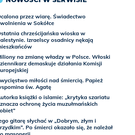
calona przez wiarę. Świadectwo
wolnienia w Sokółce
statnia chrześcijańska wioska w
alestynie. Izraelscy osadnicy nękają
mieszkańców
iliony na zmianę władzy w Polsce. Włoski
ziennikarz demaskuje działania Komisji
uropejskiej
wycięstwo miłości nad śmiercią. Papież
spomina św. Agatę
utorka książki o islamie: „krytyka szariatu
znacza ochronę życia muzułmańskich
obiet”
ego gitarę słychać w „Dobrym, złym i
rzydkim”. Po śmierci okazało się, że należał
o masonerii