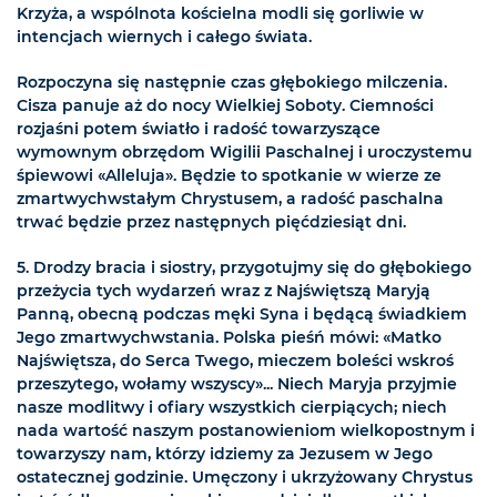
Krzyża, a wspólnota kościelna modli się gorliwie w
intencjach wiernych i całego świata.
Rozpoczyna się następnie czas głębokiego milczenia.
Cisza panuje aż do nocy Wielkiej Soboty. Ciemności
rozjaśni potem światło i radość towarzyszące
wymownym obrzędom Wigilii Paschalnej i uroczystemu
śpiewowi «Alleluja». Będzie to spotkanie w wierze ze
zmartwychwstałym Chrystusem, a radość paschalna
trwać będzie przez następnych pięćdziesiąt dni.
5. Drodzy bracia i siostry, przygotujmy się do głębokiego
przeżycia tych wydarzeń wraz z Najświętszą Maryją
Panną, obecną podczas męki Syna i będącą świadkiem
Jego zmartwychwstania. Polska pieśń mówi: «Matko
Najświętsza, do Serca Twego, mieczem boleści wskroś
przeszytego, wołamy wszyscy»... Niech Maryja przyjmie
nasze modlitwy i ofiary wszystkich cierpiących; niech
nada wartość naszym postanowieniom wielkopostnym i
towarzyszy nam, którzy idziemy za Jezusem w Jego
ostatecznej godzinie. Umęczony i ukrzyżowany Chrystus