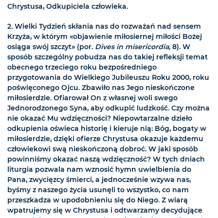
Chrystusa, Odkupiciela człowieka.
2. Wielki Tydzień skłania nas do rozważań nad sensem
Krzyża, w którym «objawienie miłosiernej miłości Bożej
osiąga swój szczyt» (por.
Dives in misericordia,
8). W
sposób szczególny pobudza nas do takiej refleksji temat
obecnego trzeciego roku bezpośredniego
przygotowania do Wielkiego Jubileuszu Roku 2000, roku
poświęconego Ojcu. Zbawiło nas Jego nieskończone
miłosierdzie. Ofiarował On z własnej woli swego
Jednorodzonego Syna, aby odkupić ludzkość. Czy można
nie okazać Mu wdzięczności? Niepowtarzalne dzieło
odkupienia oświeca historię i kieruje nią: Bóg, bogaty w
miłosierdzie, dzięki ofierze Chrystusa okazuje każdemu
człowiekowi swą nieskończoną dobroć. W jaki sposób
powinniśmy okazać naszą wdzięczność? W tych dniach
liturgia pozwala nam wznosić hymn uwielbienia do
Pana, zwycięzcy śmierci, a jednocześnie wzywa nas,
byśmy z naszego życia usunęli to wszystko, co nam
przeszkadza w upodobnieniu się do Niego. Z wiarą
wpatrujemy się w Chrystusa i odtwarzamy decydujące