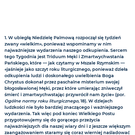
1. W ubiegłą Niedzielę Palmową rozpoczął się tydzień
zwany «wielkim», ponieważ wspominamy w nim
najważniejsze wydarzenia naszego odkupienia. Sercem
tego Tygodnia jest Triduum Męki i Zmartwychwstania
Pańskiego, które — jak czytamy w Mszale Rzymskim —
«jaśnieje jako szczyt roku liturgicznego, ponieważ dzieła
odkupienia ludzi i doskonałego uwielbienia Boga
Chrystus dokonał przez paschalne misterium swojej
błogosławionej Męki, przez które umierając zniweczył
śmierć i zmartwychwstając przywrócił nam życie» (por.
Ogólne normy roku liturgicznego,
18). W dziejach
ludzkości nie było bardziej znaczącego i ważniejszego
wydarzenia. Tak więc pod koniec Wielkiego Postu
przygotowujemy się do gorącego przeżycia
najważniejszych dla naszej wiary dni i z jeszcze większym
zaangażowaniem staramy się coraz wierniej naśladować