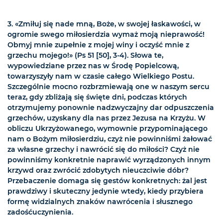
3. «Zmiłuj się nade mną, Boże, w swojej łaskawości, w
ogromie swego miłosierdzia wymaż moją nieprawość!
Obmyj mnie zupełnie z mojej winy i oczyść mnie z
grzechu mojego!» (Ps 51 [50], 3-4). Słowa te,
wypowiedziane przez nas w Środę Popielcową,
towarzyszyły nam w czasie całego Wielkiego Postu.
Szczególnie mocno rozbrzmiewają one w naszym sercu
teraz, gdy zbliżają się święte dni, podczas których
otrzymujemy ponownie nadzwyczajny dar odpuszczenia
grzechów, uzyskany dla nas przez Jezusa na Krzyżu. W
obliczu Ukrzyżowanego, wymownie przypominającego
nam o Bożym miłosierdziu, czyż nie powinniśmi żałować
za własne grzechy i nawrócić się do miłości? Czyż nie
powinniśmy konkretnie naprawić wyrządzonych innym
krzywd oraz zwrócić zdobytych nieuczciwie dóbr?
Przebaczenie domaga się gestów konkretnych: żal jest
prawdziwy i skuteczny jedynie wtedy, kiedy przybiera
formę widzialnych znaków nawrócenia i słusznego
zadośćuczynienia.