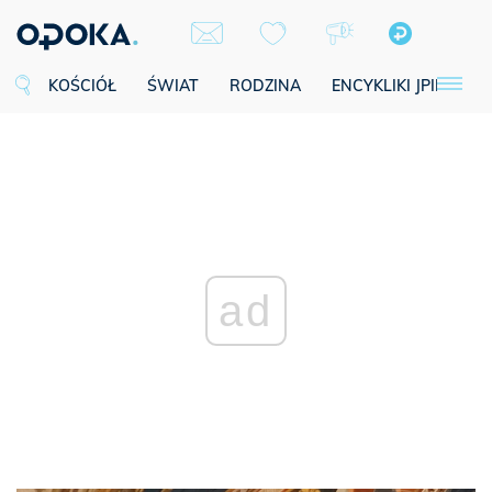
KOŚCIÓŁ
ŚWIAT
RODZINA
ENCYKLIKI JPII
SE
ad