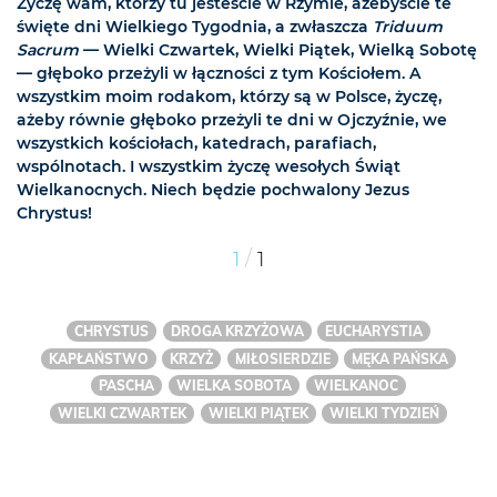
Życzę wam, którzy tu jesteście w Rzymie, ażebyście te
święte dni Wielkiego Tygodnia, a zwłaszcza
Triduum
Sacrum
— Wielki Czwartek, Wielki Piątek, Wielką Sobotę
— głęboko przeżyli w łączności z tym Kościołem. A
wszystkim moim rodakom, którzy są w Polsce, życzę,
ażeby równie głęboko przeżyli te dni w Ojczyźnie, we
wszystkich kościołach, katedrach, parafiach,
wspólnotach. I wszystkim życzę wesołych Świąt
Wielkanocnych. Niech będzie pochwalony Jezus
Chrystus!
/
1
1
CHRYSTUS
DROGA KRZYŻOWA
EUCHARYSTIA
KAPŁAŃSTWO
KRZYŻ
MIŁOSIERDZIE
MĘKA PAŃSKA
PASCHA
WIELKA SOBOTA
WIELKANOC
WIELKI CZWARTEK
WIELKI PIĄTEK
WIELKI TYDZIEŃ