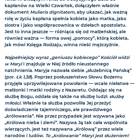
kapłanów na Wielki Czwartek, dołączyłem właśnie
dokument
Mulieris dignitatem
, aby ukazać, jak ważną
rolę w życiu kapłana spełnia kobieta jako matka, jako
siostra i jako współpracownica w dziełach apostolatu.
Jest to inna jeszcze — różniąca się od małżeńskiej, ale
również ważna — forma owej „pomocy”, którą kobieta,
jak mówi Księga Rodzaju, winna nieść mężczyźnie.
Najpełniejszy wyraz „geniuszu kobiecego” Kościół widzi
w Maryi
i znajduje w Niej źródło nieustannego
natchnienia. Maryja nazwała siebie „służebnicą Pańską”
(por.
Łk 1,38
). Poprzez posłuszeństwo Słowu Bożemu
przyjęła uprzywilejowane powołanie — wcale niełatwe —
małżonki i matki rodziny z Nazaretu. Oddając się na
służbę Bogu, oddała się także na służbę ludzi:
służbę
miłości
. Właśnie ta służba pozwoliła Jej przeżyć
doświadczenie tajemniczego, ale prawdziwego
„królowania”. Nie przez przypadek jest wzywana jako
„Królowa nieba i ziemi”. Nazywa Ją tak cała wspólnota
wierzących, jest też nazywana „Królową” przez wiele
narodów i ludów.
To „królowanie” Maryi jest służeniem!