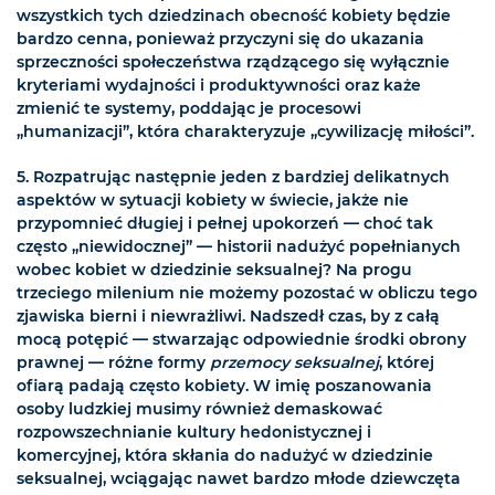
wszystkich tych dziedzinach obecność kobiety będzie
bardzo cenna, ponieważ przyczyni się do ukazania
sprzeczności społeczeństwa rządzącego się wyłącznie
kryteriami wydajności i produktywności oraz każe
zmienić te systemy, poddając je procesowi
„humanizacji”, która charakteryzuje „cywilizację miłości”.
5.
Rozpatrując następnie jeden z bardziej delikatnych
aspektów w sytuacji kobiety w świecie, jakże nie
przypomnieć długiej i pełnej upokorzeń — choć tak
często „niewidocznej” — historii nadużyć popełnianych
wobec kobiet w dziedzinie seksualnej? Na progu
trzeciego milenium nie możemy pozostać w obliczu tego
zjawiska bierni i niewrażliwi. Nadszedł czas, by z całą
mocą potępić — stwarzając odpowiednie środki obrony
prawnej — różne formy
przemocy seksualnej
, której
ofiarą padają często kobiety. W imię poszanowania
osoby ludzkiej musimy również demaskować
rozpowszechnianie kultury hedonistycznej i
komercyjnej, która skłania do nadużyć w dziedzinie
seksualnej, wciągając nawet bardzo młode dziewczęta