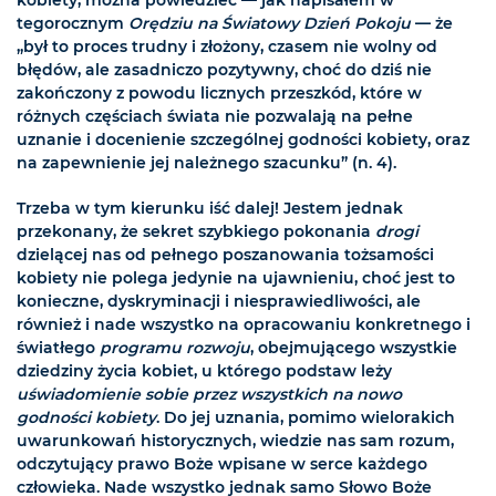
kobiety, można powiedzieć — jak napisałem w
tegorocznym
Orędziu na Światowy Dzień Pokoju
— że
„był to proces trudny i złożony, czasem nie wolny od
błędów, ale zasadniczo pozytywny, choć do dziś nie
zakończony z powodu licznych przeszkód, które w
różnych częściach świata nie pozwalają na pełne
uznanie i docenienie szczególnej godności kobiety, oraz
na zapewnienie jej należnego szacunku” (n. 4).
Trzeba w tym kierunku iść dalej! Jestem jednak
przekonany, że sekret szybkiego pokonania
drogi
dzielącej nas od pełnego poszanowania tożsamości
kobiety nie polega jedynie na ujawnieniu, choć jest to
konieczne, dyskryminacji i niesprawiedliwości, ale
również i nade wszystko na opracowaniu konkretnego i
światłego
programu rozwoju
, obejmującego wszystkie
dziedziny życia kobiet, u którego podstaw leży
uświadomienie sobie przez wszystkich na nowo
godności kobiety
. Do jej uznania, pomimo wielorakich
uwarunkowań historycznych, wiedzie nas sam rozum,
odczytujący prawo Boże wpisane w serce każdego
człowieka. Nade wszystko jednak samo Słowo Boże