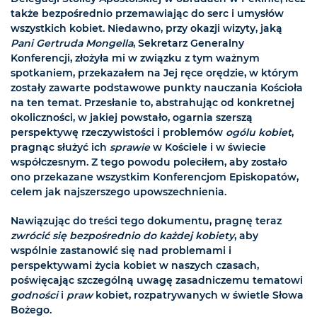
także bezpośrednio przemawiając do serc i umysłów
wszystkich kobiet. Niedawno, przy okazji wizyty, jaką
Pani Gertruda Mongella
, Sekretarz Generalny
Konferencji, złożyła mi w związku z tym ważnym
spotkaniem, przekazałem na Jej ręce orędzie, w którym
zostały zawarte podstawowe punkty nauczania Kościoła
na ten temat. Przesłanie to, abstrahując od konkretnej
okoliczności, w jakiej powstało, ogarnia szerszą
perspektywę rzeczywistości i problemów
ogólu kobiet
,
pragnąc służyć ich
sprawie
w Kościele i w świecie
współczesnym. Z tego powodu poleciłem, aby zostało
ono przekazane wszystkim Konferencjom Episkopatów,
celem jak najszerszego upowszechnienia.
Nawiązując do treści tego dokumentu, pragnę teraz
zwrócić się bezpośrednio do każdej kobiety
, aby
wspólnie zastanowić się nad problemami i
perspektywami życia kobiet w naszych czasach,
poświęcając szczególną uwagę zasadniczemu tematowi
godności
i
praw
kobiet, rozpatrywanych w świetle Słowa
Bożego.