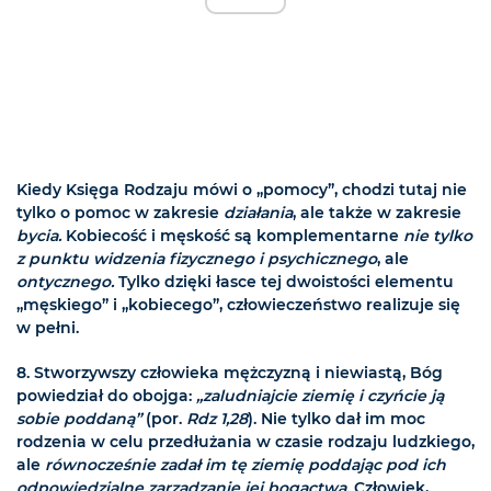
Kiedy Księga Rodzaju mówi o „pomocy”, chodzi tutaj nie
tylko o pomoc w zakresie
działania
, ale także w zakresie
bycia.
Kobiecość i męskość są komplementarne
nie tylko
z punktu widzenia fizycznego i psychicznego
, ale
ontycznego.
Tylko dzięki łasce tej dwoistości elementu
„męskiego” i „kobiecego”, człowieczeństwo realizuje się
w pełni.
8.
Stworzywszy człowieka mężczyzną i niewiastą, Bóg
powiedział do obojga:
„zaludniajcie ziemię i czyńcie ją
sobie poddaną”
(por.
Rdz 1,28
). Nie tylko dał im moc
rodzenia w celu przedłużania w czasie rodzaju ludzkiego,
ale
równocześnie zadał im tę ziemię poddając pod ich
odpowiedzialne zarządzanie jej bogactwa
. Człowiek,