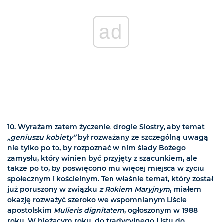
ad
10.
Wyrażam zatem życzenie, drogie Siostry, aby temat
„geniuszu kobiety”
był rozważany ze szczególną uwagą
nie tylko po to, by rozpoznać w nim ślady Bożego
zamysłu, który winien być przyjęty z szacunkiem, ale
także po to, by poświęcono mu więcej miejsca w życiu
społecznym i kościelnym. Ten właśnie temat, który został
już poruszony w związku
z Rokiem Maryjnym
, miałem
okazję rozważyć szeroko we wspomnianym Liście
apostolskim
Mulieris dignitatem
, ogłoszonym w 1988
roku. W bieżącym roku, do tradycyjnego Listu do