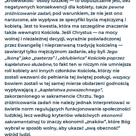
„królewskość” osoby ludzkiej — to dopuszczalne jest, bez
negatywnych konsekwencji dla kobiety,
także pewne
zróżnicowanie zadań
, pod warunkiem, że nie jest ono
narzucone, ale wypływa ze specyfiki bycia mężczyzną i
kobietą. Jest to kwestia, która ma szczególne znaczenie
także wewnątrz Kościoła. Jeśli Chrystus — na mocy
wolnej i niezależnej decyzji, wyraźnie poświadczonej
przez Ewangelię i nieprzerwaną tradycję kościelną —
zawierzył tylko mężczyznom zadanie, aby byli
Jego
„ikoną” jako „pasterza” i „oblubieńca” Kościoła poprzez
kapłaństwo służebne
, to fakt ten w niczym nie umniejsza
roli kobiety ani innych członków Kościoła, którzy nie
zostali wezwani do pełnienia tej świętej posługi,
wszyscy
bowiem zostali w tej samej mierze obdarzeni godnością
wypływającą z
„kapłaństwa powszechnego”
,
zakorzenionego w sakramencie Chrztu. Tego
zróżnicowania zadań nie należy jednak interpretować w
świetle norm regulujących funkcjonowanie społeczności
ludzkiej, lecz według kryteriów właściwych
ekonomii
sakramentalnej
; to znaczy ekonomii „znaków”, które Bóg
wybrał w sposób wolny, aby ukazać „swą obecność”
wśród ludzi.