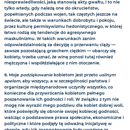
niesprawiedliwości, jaką stanowią akty gwałtu, i to nie
tylko wtedy, gdy należą one do okrucieństw,
popełnianych podczas wojen, tak częstych jeszcze na
świecie, ale także w warunkach dobrobytu i pokoju,
przez kulturę permisywizmu hedonistycznego, w której
łatwo rodzą się tendencje do agresywnego
maskulinizmu. W takich warunkach zanim
odpowiedzialnością za decyzję o przerwaniu ciąży —
zawsze pozostającą grzechem ciężkim — obarczy się
kobiety, trzeba uznać, że winę ponosi tutaj również
mężczyzna i współdziałające z nim otoczenie.
6.
Moje
podziękowanie
kobietom jest przeto
usilnym
apelem
, aby wszyscy, a w szczególności państwa i
organizacje międzynarodowe uczyniły wszystko, co
konieczne dla przywrócenia kobietom pełnego
poszanowania ich godności i roli. W związku z tym nie
mogę nie wyrazić mego podziwu dla kobiet dobrej woli,
które poświęciły się obronie swojej kobiecej godności,
walcząc o podstawowe prawa społeczne, ekonomiczne i
polityczne i które podjęły tę odważną inicjatywę w
okresie, gdy ich zaangażowanie było uważane za