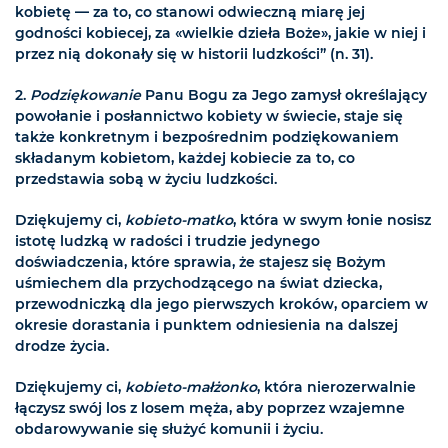
kobietę — za to, co stanowi odwieczną miarę jej
godności kobiecej, za «wielkie dzieła Boże», jakie w niej i
przez nią dokonały się w historii ludzkości” (n. 31).
2.
Podziękowanie
Panu Bogu za Jego zamysł określający
powołanie i posłannictwo kobiety w świecie, staje się
także konkretnym i bezpośrednim podziękowaniem
składanym kobietom, każdej kobiecie za to, co
przedstawia sobą w życiu ludzkości.
Dziękujemy ci,
kobieto-matko
, która w swym łonie nosisz
istotę ludzką w radości i trudzie jedynego
doświadczenia, które sprawia, że stajesz się Bożym
uśmiechem dla przychodzącego na świat dziecka,
przewodniczką dla jego pierwszych kroków, oparciem w
okresie dorastania i punktem odniesienia na dalszej
drodze życia.
Dziękujemy ci,
kobieto-małżonko
, która nierozerwalnie
łączysz swój los z losem męża, aby poprzez wzajemne
obdarowywanie się służyć komunii i życiu.