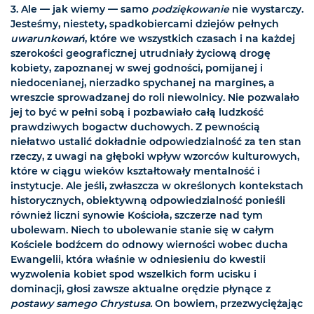
3.
Ale — jak wiemy — samo
podziękowanie
nie wystarczy.
Jesteśmy, niestety, spadkobiercami dziejów pełnych
uwarunkowań
, które we wszystkich czasach i na każdej
szerokości geograficznej utrudniały życiową drogę
kobiety, zapoznanej w swej godności, pomijanej i
niedocenianej, nierzadko spychanej na margines, a
wreszcie sprowadzanej do roli niewolnicy. Nie pozwalało
jej to być w pełni sobą i pozbawiało całą ludzkość
prawdziwych bogactw duchowych. Z pewnością
niełatwo ustalić dokładnie odpowiedzialność za ten stan
rzeczy, z uwagi na głęboki wpływ wzorców kulturowych,
które w ciągu wieków kształtowały mentalność i
instytucje. Ale jeśli, zwłaszcza w określonych kontekstach
historycznych, obiektywną odpowiedzialność ponieśli
również liczni synowie Kościoła, szczerze nad tym
ubolewam. Niech to ubolewanie stanie się w całym
Kościele bodźcem do odnowy wierności wobec ducha
Ewangelii, która właśnie w odniesieniu do kwestii
wyzwolenia kobiet spod wszelkich form ucisku i
dominacji, głosi zawsze aktualne orędzie płynące z
postawy samego Chrystusa.
On bowiem, przezwyciężając