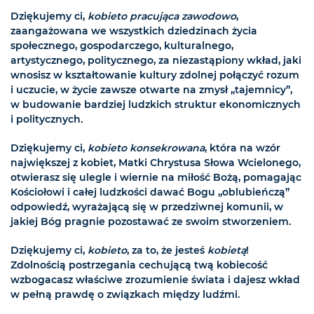
Dziękujemy ci,
kobieto pracująca zawodowo
,
zaangażowana we wszystkich dziedzinach życia
społecznego, gospodarczego, kulturalnego,
artystycznego, politycznego, za niezastąpiony wkład, jaki
wnosisz w kształtowanie kultury zdolnej połączyć rozum
i uczucie, w życie zawsze otwarte na zmysł „tajemnicy”,
w budowanie bardziej ludzkich struktur ekonomicznych
i politycznych.
Dziękujemy ci,
kobieto konsekrowana
, która na wzór
największej z kobiet, Matki Chrystusa Słowa Wcielonego,
otwierasz się ulegle i wiernie na miłość Bożą, pomagając
Kościołowi i całej ludzkości dawać Bogu „oblubieńczą”
odpowiedź, wyrażającą się w przedziwnej komunii, w
jakiej Bóg pragnie pozostawać ze swoim stworzeniem.
Dziękujemy ci,
kobieto
, za to, że jesteś
kobietą
!
Zdolnością postrzegania cechującą twą kobiecość
wzbogacasz właściwe zrozumienie świata i dajesz wkład
w pełną prawdę o związkach między ludźmi.