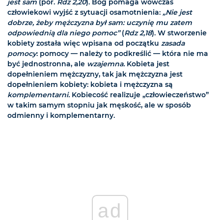
jest sam
(por.
Rdz 2,20
). Bóg pomaga wówczas
człowiekowi wyjść z sytuacji osamotnienia:
„Nie jest
dobrze, żeby mężczyzna był sam: uczynię mu zatem
odpowiednią dla niego pomoc”
(
Rdz 2,18
). W stworzenie
kobiety została więc wpisana od początku
zasada
pomocy
: pomocy — należy to podkreślić — która nie ma
być jednostronna, ale
wzajemna.
Kobieta jest
dopełnieniem mężczyzny, tak jak mężczyzna jest
dopełnieniem kobiety: kobieta i mężczyzna są
komplementarni.
Kobiecość realizuje „człowieczeństwo”
w takim samym stopniu jak męskość, ale w sposób
odmienny i komplementarny.
ad