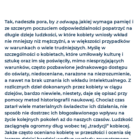
Tak, nadeszła pora, by
z odwagą
, jakiej wymaga pamięć i
ze szczerym poczuciem odpowiedzialności popatrzyć na
długie dzieje ludzkości, w które kobiety wniosły wkład
nie mniejszy niż mężczyźni, a w większości przypadków
w warunkach o wiele trudniejszych. Myślę w
szczególności o kobietach, które umiłowały kulturę i
sztukę oraz im się poświęciły, mimo niesprzyjających
warunków, często pozbawione jednakowego dostępu
do oświaty, niedoceniane, narażone na niezrozumienie,
a nawet na brak uznania ich wkładu intelektualnego. Z
rozlicznych dzieł dokonanych przez kobiety w ciągu
dziejów, bardzo niewiele, niestety, daje się opisać przy
pomocy metod historiografii naukowej. Chociaż czas
zatarł wiele materialnych świadectw ich działania, nie
sposób nie dostrzec ich błogosławionego wpływu na
życie kolejnych pokoleń aż do naszych czasów. Ludzkość
zaciągnęła ogromny dług wobec tej „tradycji” kobiecej.
Jakże często oceniano kobietę w przeszłości i ocenia się