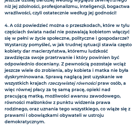
jeszcze dzisiaj bardziej według wyglądu zewnętrznego
niż jej zdolności, profesjonalizmu, inteligencji, bogactwa
wrażliwości, czyli ostatecznie według jej godności!
4.
A cóż powiedzieć można o przeszkodach, które w tylu
częściach świata nadal nie pozwalają kobietom włączyć
się w pełni w życie społeczne, polityczne i gospodarcze?
Wystarczy pomyśleć, w jak trudnej sytuacji stawia często
kobiety dar macierzyństwa, któremu ludzkość
zawdzięcza swoje przetrwanie i który powinien być
odpowiednio doceniany. Z pewnością pozostaje wciąż
jeszcze wiele do zrobienia, aby kobieta i matka nie była
dyskryminowana. Sprawą naglącą jest uzyskanie we
wszystkich krajach
rzeczywistej równości
praw osób, a
więc równej płacy za tę samą pracę, opieki nad
pracującą matką, możliwości awansu zawodowego,
równości małżonków z punktu widzenia prawa
rodzinego, oraz uznania tego wszystkiego, co wiąże się z
prawami i obowiązkami obywateli w ustroju
demokratycznym.