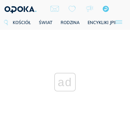
KOŚCIÓŁ
ŚWIAT
RODZINA
ENCYKLIKI JPII
SE
ad