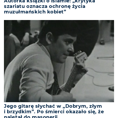
Autorka książki o islamie: „krytyka
szariatu oznacza ochronę życia
muzułmańskich kobiet”
Jego gitarę słychać w „Dobrym, złym
i brzydkim”. Po śmierci okazało się, że
należał do masonerii