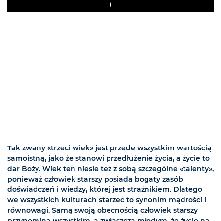
Play
Tak zwany «trzeci wiek» jest przede wszystkim wartością
samoistną, jako że stanowi przedłużenie życia, a życie to
dar Boży. Wiek ten niesie też z sobą szczególne «talenty»,
ponieważ człowiek starszy posiada bogaty zasób
doświadczeń i wiedzy, której jest strażnikiem. Dlatego
we wszystkich kulturach starzec to synonim mądrości i
równowagi. Samą swoją obecnością człowiek starszy
przypomina wszystkim, a zwłaszcza młodym, że życie na