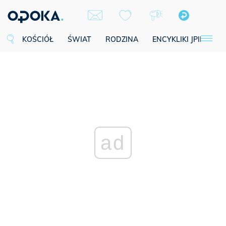
KOŚCIÓŁ
ŚWIAT
RODZINA
ENCYKLIKI JPII
SE
ad