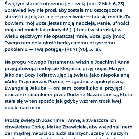
Świętym starość otoczona jest czcią (por. 2 Mch 6, 23).
Sprawiedliwy nie prosi, aby została mu oszczędzona
starość i jej ciężar, ale — przeciwnie — tak się modli: «Ty
bowiem, mój Boże, jesteś moją nadzieją, Panie, ufności
moja od moich lat młodych! (...) Lecz i w starości, i w
wieku sędziwym nie opuszczaj mnie, Boże, gdy [moc]
Twego ramienia głosić będę, całemu przyszłemu
pokoleniu — Twą potęgę» (Ps 71 [70], 5. 18).
Na progu Nowego Testamentu właśnie Joachim i Anna
przygotowują nadejście Mesjasza, przyjmując Maryję
jako dar Boży i ofiarowując Ją światu jako niepokalaną
«Arkę Przymierza». Później — zgodnie z apokryficzną
Ewangelią Jakuba — oni sami zostali z kolei przyjęci i
otoczeni szacunkiem przez Rodzinę Nazaretańską, która
stała się w ten sposób jak gdyby wzorem troskliwej
opieki nad nimi.
Proszę świętych Joachima i Annę, a zwłaszcza ich
chwalebną Córkę, Matkę Zbawiciela, aby wyjednali nam
dar mądrej miłości do ludzi starszych, ażeby w naszym