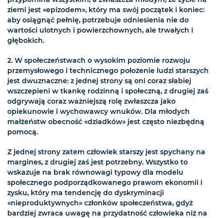
ziemi jest «epizodem», który ma swój początek i koniec:
aby osiągnąć pełnię, potrzebuje odniesienia nie do
wartości ulotnych i powierzchownych, ale trwałych i
głębokich.
2. W społeczeństwach o wysokim poziomie rozwoju
przemysłowego i technicznego położenie ludzi starszych
jest dwuznaczne: z jednej strony są oni coraz słabiej
wszczepieni w tkankę rodzinną i społeczną, z drugiej zaś
odgrywają coraz ważniejszą rolę zwłaszcza jako
opiekunowie i wychowawcy wnuków. Dla młodych
małżeństw obecność «dziadków» jest często niezbędną
pomocą.
Z jednej strony zatem człowiek starszy jest spychany na
margines, z drugiej zaś jest potrzebny. Wszystko to
wskazuje na brak równowagi typowy dla modelu
społecznego podporządkowanego prawom ekonomii i
zysku, który ma tendencję do dyskryminacji
«nieproduktywnych» członków społeczeństwa, gdyż
bardziej zwraca uwagę na przydatność człowieka niż na