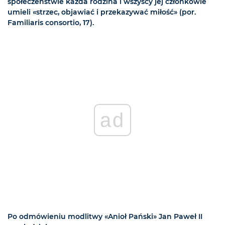
społeczeństwie każda rodzina i wszyscy jej członkowie
umieli «strzec, objawiać i przekazywać miłość» (por.
Familiaris consortio, 17).
ad
Po odmówieniu modlitwy «Anioł Pański» Jan Paweł II