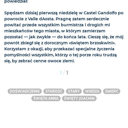
powiedział:
Spędzam dzisiaj pierwszą niedzielę w Castel Gandolfo po
powrocie z Valle dAosta. Pragnę zatem serdecznie
powitać przede wszystkim burmistrza i drogich mi
mieszkańców tego miasta, w którym zamierzam
pozostać — jak zwykle — do końca lata. Cieszę się, że mój
powrót zbiegł się z dorocznym «świętem brzoskwini».
Korzystam z okazji, aby przekazać specjalne życzenia
pomyślności wszystkim, którzy o tej porze roku trudzą
się, by zebrać cenne owoce ziemi.
/
1
1
DOŚWIADCZENIE
STAROŚĆ
STARY
WIEDZA
ŚMIERĆ
ŚWIĘTA ANNA
ŚWIĘTY JOACHIM