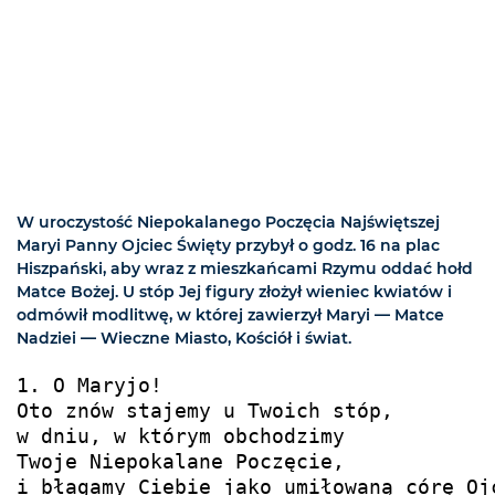
W uroczystość Niepokalanego Poczęcia Najświętszej
Maryi Panny Ojciec Święty przybył o godz. 16 na plac
Hiszpański, aby wraz z mieszkańcami Rzymu oddać hołd
Matce Bożej. U stóp Jej figury złożył wieniec kwiatów i
odmówił modlitwę, w której zawierzył Maryi — Matce
Nadziei — Wieczne Miasto, Kościół i świat.
1. O Maryjo!

Oto znów stajemy u Twoich stóp,

w dniu, w którym obchodzimy

Twoje Niepokalane Poczęcie,

i błagamy Ciebie jako umiłowaną córę Ojc