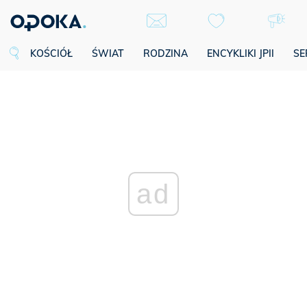
KOŚCIÓŁ
ŚWIAT
RODZINA
ENCYKLIKI JPII
SE
ad