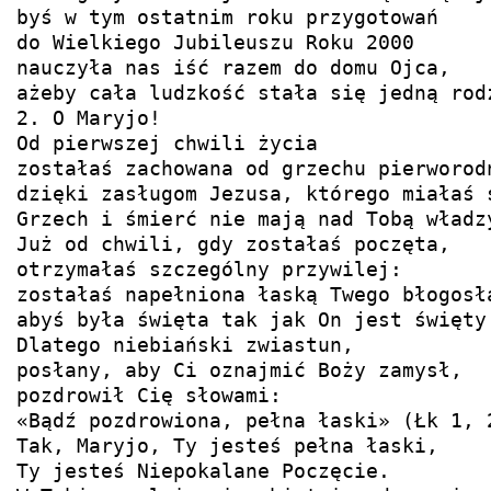
byś w tym ostatnim roku przygotowań

do Wielkiego Jubileuszu Roku 2000

nauczyła nas iść razem do domu Ojca,

ażeby cała ludzkość stała się jedną rodz
2. O Maryjo!

Od pierwszej chwili życia

zostałaś zachowana od grzechu pierworodn
dzięki zasługom Jezusa, którego miałaś s
Grzech i śmierć nie mają nad Tobą władzy
Już od chwili, gdy zostałaś poczęta,

otrzymałaś szczególny przywilej:

zostałaś napełniona łaską Twego błogosła
abyś była święta tak jak On jest święty.
Dlatego niebiański zwiastun,

posłany, aby Ci oznajmić Boży zamysł,

pozdrowił Cię słowami:

«Bądź pozdrowiona, pełna łaski» (Łk 1, 2
Tak, Maryjo, Ty jesteś pełna łaski,

Ty jesteś Niepokalane Poczęcie.
