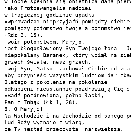
W Tobie spełnia się obietnica dana pierw
jako Protoewangelia nadziei

w tragicznej godzinie upadku:

«Wprowadzam nieprzyjaźń pomiędzy ciebie 
pomiędzy potomstwo twoje a potomstwo jej
(Rdz 3, 15).

Twoim potomstwem, Maryjo,

jest błogosławiony Syn Twojego łona — Je
niepokalany Baranek, który wziął na sieb
grzech świata, nasz grzech.

Twój Syn, Matko, zachował Ciebie od zmaz
aby przynieść wszystkim ludziom dar zbaw
Dlatego z pokolenia na pokolenie

odkupieni nieustannie pozdrawiają Cię sł
«Bądź pozdrowiona, pełna łaski,

Pan z Tobą» (Łk 1, 28).

3. O Maryjo!

Na Wschodzie i na Zachodzie od samego po
Lud Boży wyznaje z wiarą,

że Ty jesteś przeczystą, najświętszą,
