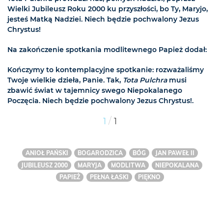
Wielki Jubileusz Roku 2000 ku przyszłości, bo Ty, Maryjo,
jesteś Matką Nadziei. Niech będzie pochwalony Jezus
Chrystus!
Na zakończenie spotkania modlitewnego Papież dodał:
Kończymy to kontemplacyjne spotkanie: rozważaliśmy
Twoje wielkie dzieła, Panie. Tak,
Tota Pulchra
musi
zbawić świat w tajemnicy swego Niepokalanego
Poczęcia. Niech będzie pochwalony Jezus Chrystus!.
/
1
1
ANIOŁ PAŃSKI
BOGARODZICA
BÓG
JAN PAWEŁ II
JUBILEUSZ 2000
MARYJA
MODLITWA
NIEPOKALANA
PAPIEŻ
PEŁNA ŁASKI
PIĘKNO