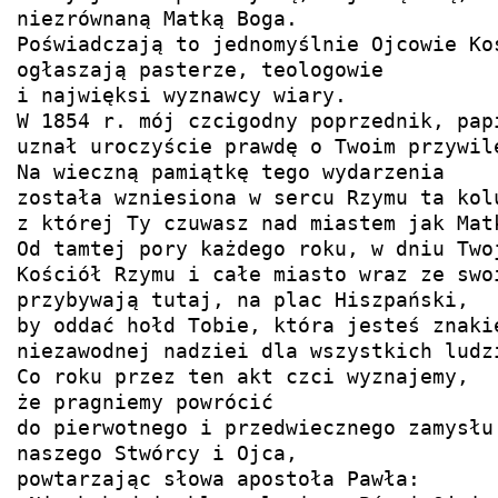
niezrównaną Matką Boga.

Poświadczają to jednomyślnie Ojcowie Koś
ogłaszają pasterze, teologowie

i najwięksi wyznawcy wiary.

W 1854 r. mój czcigodny poprzednik, papi
uznał uroczyście prawdę o Twoim przywile
Na wieczną pamiątkę tego wydarzenia

została wzniesiona w sercu Rzymu ta kolu
z której Ty czuwasz nad miastem jak Matk
Od tamtej pory każdego roku, w dniu Twoj
Kościół Rzymu i całe miasto wraz ze swoi
przybywają tutaj, na plac Hiszpański,

by oddać hołd Tobie, która jesteś znakie
niezawodnej nadziei dla wszystkich ludzi
Co roku przez ten akt czci wyznajemy,

że pragniemy powrócić

do pierwotnego i przedwiecznego zamysłu

naszego Stwórcy i Ojca,

powtarzając słowa apostoła Pawła:
