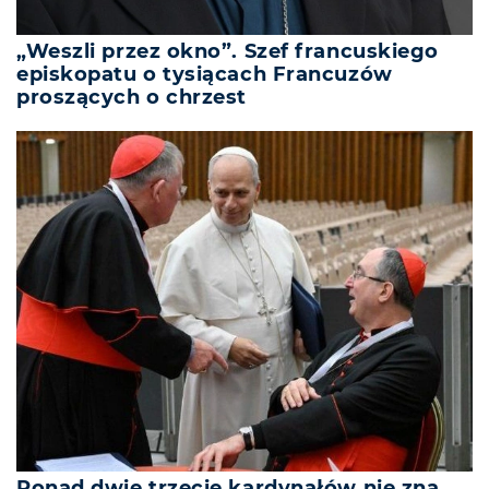
„Weszli przez okno”. Szef francuskiego
episkopatu o tysiącach Francuzów
proszących o chrzest
Ponad dwie trzecie kardynałów nie zna