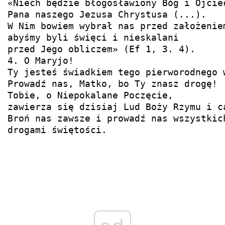
«Niech będzie błogosławiony Bóg i Ojciec
Pana naszego Jezusa Chrystusa (...).

W Nim bowiem wybrał nas przed założeniem
abyśmy byli święci i nieskalani

przed Jego obliczem» (Ef 1, 3. 4).

4. O Maryjo!

Ty jesteś świadkiem tego pierworodnego w
Prowadź nas, Matko, bo Ty znasz drogę!

Tobie, o Niepokalane Poczęcie,

zawierza się dzisiaj Lud Boży Rzymu i ca
Broń nas zawsze i prowadź nas wszystkich
drogami świętości.