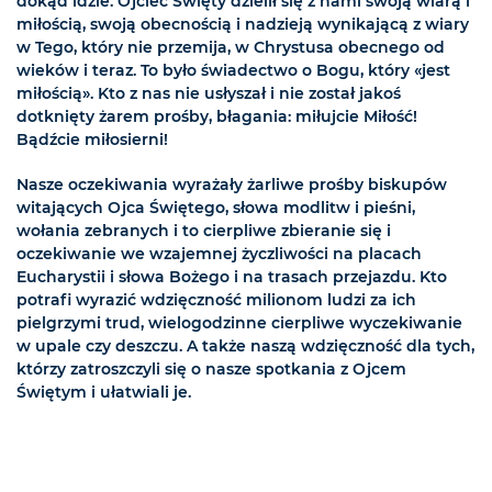
dokąd idzie. Ojciec Święty dzielił się z nami swoją wiarą i
miłością, swoją obecnością i nadzieją wynikającą z wiary
w Tego, który nie przemija, w Chrystusa obecnego od
wieków i teraz. To było świadectwo o Bogu, który «jest
miłością». Kto z nas nie usłyszał i nie został jakoś
dotknięty żarem prośby, błagania: miłujcie Miłość!
Bądźcie miłosierni!
Nasze oczekiwania wyrażały żarliwe prośby biskupów
witających Ojca Świętego, słowa modlitw i pieśni,
wołania zebranych i to cierpliwe zbieranie się i
oczekiwanie we wzajemnej życzliwości na placach
Eucharystii i słowa Bożego i na trasach przejazdu. Kto
potrafi wyrazić wdzięczność milionom ludzi za ich
pielgrzymi trud, wielogodzinne cierpliwe wyczekiwanie
w upale czy deszczu. A także naszą wdzięczność dla tych,
którzy zatroszczyli się o nasze spotkania z Ojcem
Świętym i ułatwiali je.