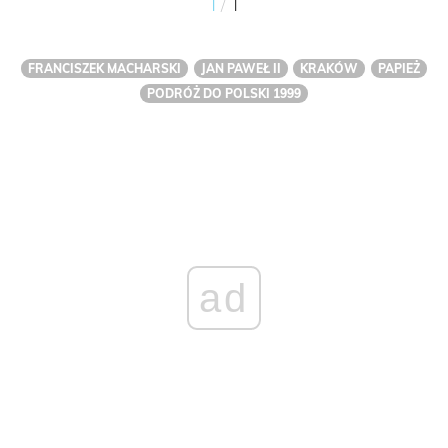
/
1
1
FRANCISZEK MACHARSKI
JAN PAWEŁ II
KRAKÓW
PAPIEŻ
PODRÓŻ DO POLSKI 1999
ad