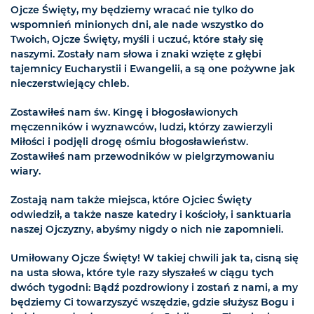
Ojcze Święty, my będziemy wracać nie tylko do
wspomnień minionych dni, ale nade wszystko do
Twoich, Ojcze Święty, myśli i uczuć, które stały się
naszymi. Zostały nam słowa i znaki wzięte z głębi
tajemnicy Eucharystii i Ewangelii, a są one pożywne jak
nieczerstwiejący chleb.
Zostawiłeś nam św. Kingę i błogosławionych
męczenników i wyznawców, ludzi, którzy zawierzyli
Miłości i podjęli drogę ośmiu błogosławieństw.
Zostawiłeś nam przewodników w pielgrzymowaniu
wiary.
Zostają nam także miejsca, które Ojciec Święty
odwiedził, a także nasze katedry i kościoły, i sanktuaria
naszej Ojczyzny, abyśmy nigdy o nich nie zapomnieli.
Umiłowany Ojcze Święty! W takiej chwili jak ta, cisną się
na usta słowa, które tyle razy słyszałeś w ciągu tych
dwóch tygodni: Bądź pozdrowiony i zostań z nami, a my
będziemy Ci towarzyszyć wszędzie, gdzie służysz Bogu i