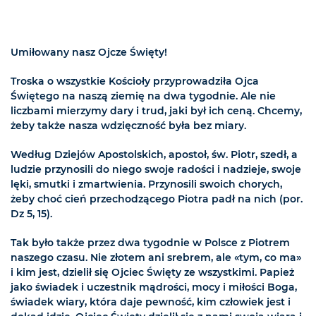
Umiłowany nasz Ojcze Święty!
Troska o wszystkie Kościoły przyprowadziła Ojca
Świętego na naszą ziemię na dwa tygodnie. Ale nie
liczbami mierzymy dary i trud, jaki był ich ceną. Chcemy,
żeby także nasza wdzięczność była bez miary.
Według Dziejów Apostolskich, apostoł, św. Piotr, szedł, a
ludzie przynosili do niego swoje radości i nadzieje, swoje
lęki, smutki i zmartwienia. Przynosili swoich chorych,
żeby choć cień przechodzącego Piotra padł na nich (por.
Dz 5, 15).
Tak było także przez dwa tygodnie w Polsce z Piotrem
naszego czasu. Nie złotem ani srebrem, ale «tym, co ma»
i kim jest, dzielił się Ojciec Święty ze wszystkimi. Papież
jako świadek i uczestnik mądrości, mocy i miłości Boga,
świadek wiary, która daje pewność, kim człowiek jest i