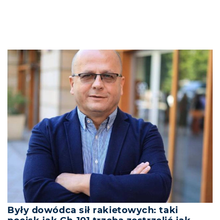
Były dowódca sił rakietowych: taki