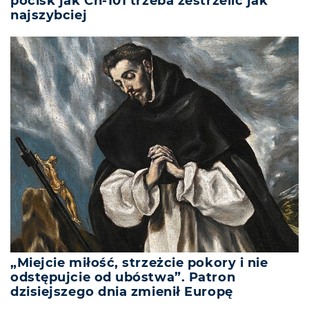
pocisk jak Ch-101 trzeba zestrzelić jak
najszybciej
„Miejcie miłość, strzeżcie pokory i nie
odstępujcie od ubóstwa”. Patron
dzisiejszego dnia zmienił Europę