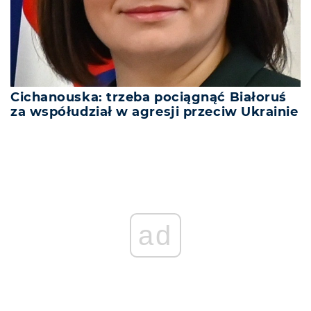
Cichanouska: trzeba pociągnąć Białoruś
za współudział w agresji przeciw Ukrainie
ad