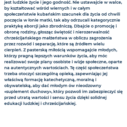
jest ludzkie życie i jego godność. Nie ustawajcie w walce,
by kształtować wśród wiernych i w całym
społeczeństwie kubańskim szacunek dla życia od chwili
poczęcia w łonie matki, tak aby odrzucali kategorycznie
praktykę aborcji jako zbrodniczą. Dbajcie o promocję i
obronę rodziny, głosząc świętość i nierozerwalność
chrześcijańskiego małżeństwa w obliczu zagrożenia
przez rozwód i separację, które są źródłem wielu
cierpień. Z pasterską miłością wspomagajcie młodych,
którzy pragną lepszych warunków życia, aby móc
realizować swoje plany osobiste i wizje społeczne, oparte
na autentycznych wartościach. Tę część społeczeństwa
trzeba otoczyć szczególną opieką, zapewniając jej
właściwą formację katechetyczną, moralną i
obywatelską, aby dać młodym ów nieodzowny
«suplement duchowy», który pozwoli im zabezpieczyć się
przed utratą wartości i sensu życia dzięki solidnej
edukacji ludzkiej i chrześcijańskiej.