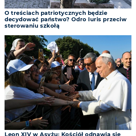
O treściach patriotycznych będzie
decydować państwo? Odro Iuris przeciw
sterowaniu szkołą
Leon XIV w Asyżu: Kościół odnawia się