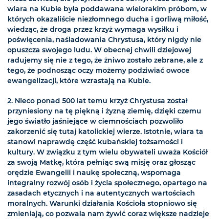
wiara na Kubie była poddawana wielorakim próbom, w
których okazaliście niezłomnego ducha i gorliwą miłość,
wiedząc, że droga przez krzyż wymaga wysiłku i
poświęcenia, naśladowania Chrystusa, który nigdy nie
opuszcza swojego ludu. W obecnej chwili dziejowej
radujemy się nie z tego, że żniwo zostało zebrane, ale z
tego, że podnosząc oczy możemy podziwiać owoce
ewangelizacji, które wzrastają na Kubie.
2. Nieco ponad 500 lat temu krzyż Chrystusa został
przyniesiony na tę piękną i żyzną ziemię, dzięki czemu
jego światło jaśniejące w ciemnościach pozwoliło
zakorzenić się tutaj katolickiej wierze. Istotnie, wiara ta
stanowi naprawdę część kubańskiej tożsamości i
kultury. W związku z tym wielu obywateli uważa Kościół
za swoją Matkę, która pełniąc swą misję oraz głosząc
orędzie Ewangelii i naukę społeczną, wspomaga
integralny rozwój osób i życia społecznego, opartego na
zasadach etycznych i na autentycznych wartościach
moralnych. Warunki działania Kościoła stopniowo się
zmieniają, co pozwala nam żywić coraz większe nadzieje