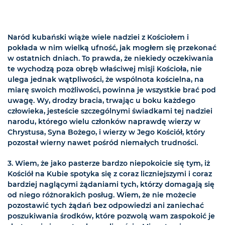
Naród kubański wiąże wiele nadziei z Kościołem i
pokłada w nim wielką ufność, jak mogłem się przekonać
w ostatnich dniach. To prawda, że niekiedy oczekiwania
te wychodzą poza obręb właściwej misji Kościoła, nie
ulega jednak wątpliwości, że wspólnota kościelna, na
miarę swoich możliwości, powinna je wszystkie brać pod
uwagę. Wy, drodzy bracia, trwając u boku każdego
człowieka, jesteście szczególnymi świadkami tej nadziei
narodu, którego wielu członków naprawdę wierzy w
Chrystusa, Syna Bożego, i wierzy w Jego Kościół, który
pozostał wierny nawet pośród niemałych trudności.
3. Wiem, że jako pasterze bardzo niepokoicie się tym, iż
Kościół na Kubie spotyka się z coraz liczniejszymi i coraz
bardziej naglącymi żądaniami tych, którzy domagają się
od niego różnorakich posług. Wiem, że nie możecie
pozostawić tych żądań bez odpowiedzi ani zaniechać
poszukiwania środków, które pozwolą wam zaspokoić je