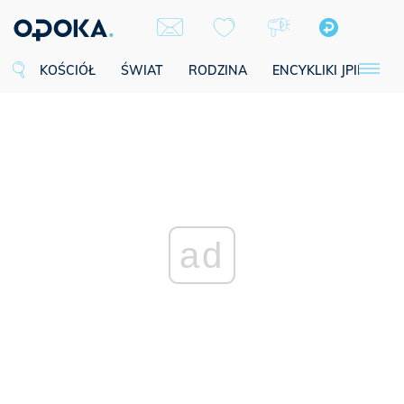
KOŚCIÓŁ
ŚWIAT
RODZINA
ENCYKLIKI JPII
SE
ad