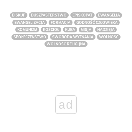
BISKUP
DUSZPASTERSTWO
EPISKOPAT
EWANGELIA
EWANGELIZACJA
FORMACJA
GODNOŚĆ CZŁOWIEKA
KOMUNIZM
KOŚCIÓŁ
KUBA
MISJA
NADZIEJA
SPOŁECZEŃSTWO
SWOBODA WYZNANIA
WOLNOŚĆ
WOLNOŚĆ RELIGIJNA
ad