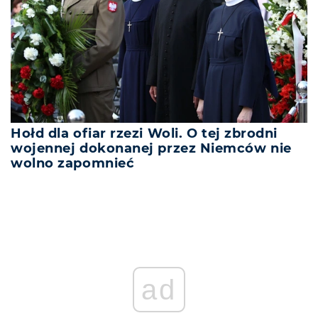
Hołd dla ofiar rzezi Woli. O tej zbrodni
wojennej dokonanej przez Niemców nie
wolno zapomnieć
ad