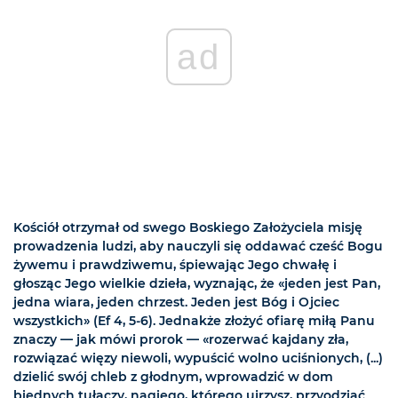
ad
Kościół otrzymał od swego Boskiego Założyciela misję
prowadzenia ludzi, aby nauczyli się oddawać cześć Bogu
żywemu i prawdziwemu, śpiewając Jego chwałę i
głosząc Jego wielkie dzieła, wyznając, że «jeden jest Pan,
jedna wiara, jeden chrzest. Jeden jest Bóg i Ojciec
wszystkich» (Ef 4, 5-6). Jednakże złożyć ofiarę miłą Panu
znaczy — jak mówi prorok — «rozerwać kajdany zła,
rozwiązać więzy niewoli, wypuścić wolno uciśnionych, (...)
dzielić swój chleb z głodnym, wprowadzić w dom
biednych tułaczy, nagiego, którego ujrzysz, przyodziać