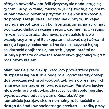
różnych powodów opuścili ojczyznę, ale nadal czują się
synami Kuby. W takiej mierze, w jakiej uważają się oni za
Kubańczyków, powinni przyczyniać się konstruktywnie
do postępu kraju, okazując szacunek innym, unikając
napięć i niepotrzebnych konfrontacji, umacniając klimat
twórczego dialogu i wzajemnego zrozumienia. Ukazując
im wzniosłe wartości duchowe, pomagajcie im, we
współpracy z innymi Episkopatami, stawać się twórcami
pokoju i zgody, pojednania i nadziei, okazywać hojną
solidarność z najbardziej potrzebującymi braćmi na
Kubie, a przez to dawać też świadectwo głębokiej więzi z
rodzinnym krajem.
Mam nadzieję, że biskupi katoliccy prowadzący pracę
duszpasterską na Kubie będą mieli coraz szerszy dostęp
do nowoczesnych środków, potrzebnych do realizacji ich
misji ewangelizacyjnej i wychowawczej. Państwo laickie
nie powinno się obawiać, ale raczej cenić sobie moralne i
wychowawcze oddziaływanie Kościoła. W tym
kontekście jest zjawiskiem normalnym, że Kościół ma
dostęp do środków społecznego przekazu — radia, prasy