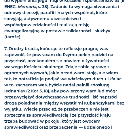
do wypełnienia jego misji w Kościele i społeczeństwie» (II
ENEC,
Memoria,
s. 38). Zadanie to wymaga «tworzenia i
odnowy diecezji, parafii i małych wspólnot, które
sprzyjają aktywnemu uczestnictwu i
współodpowiedzialności i realizują misję
ewangelizacyjną w postawie solidarności i służby»
(tamże).
7. Drodzy bracia, kończąc te refleksje pragnę was
zapewnić, że powracam do Rzymu pełen nadziei na
przyszłość, przekonałem się bowiem o żywotności
waszego Kościoła lokalnego. Zdaję sobie sprawę z
ogromnych wyzwań, jakie przed wami stoją, ale wiem
też, że potraficie je podjąć we właściwym duchu. Ufając
w to, zachęcam was, byście nadal pełnili «posługę
jednania» (2 Kor 5, 18), aby powierzony wam lud mógł
przezwyciężyć dotychczasowe trudności i iść naprzód
drogą pojednania między wszystkimi Kubańczykami bez
wyjątku. Wiecie przecież, że przebaczenie nie jest
sprzeczne ze sprawiedliwością i że przyszłość kraju
trzeba budować w pokoju, który jest owocem
sprawiedliwości oraz przebaczenia — udzielonego i