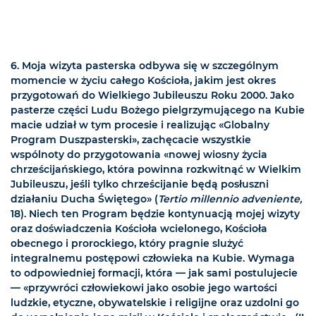
6. Moja wizyta pasterska odbywa się w szczególnym
momencie w życiu całego Kościoła, jakim jest okres
przygotowań do Wielkiego Jubileuszu Roku 2000. Jako
pasterze części Ludu Bożego pielgrzymującego na Kubie
macie udział w tym procesie i realizując «Globalny
Program Duszpasterski», zachęcacie wszystkie
wspólnoty do przygotowania «nowej wiosny życia
chrześcijańskiego, która powinna rozkwitnąć w Wielkim
Jubileuszu, jeśli tylko chrześcijanie będą posłuszni
działaniu Ducha Świętego» (
Tertio millennio adveniente,
18). Niech ten Program będzie kontynuacją mojej wizyty
oraz doświadczenia Kościoła wcielonego, Kościoła
obecnego i prorockiego, który pragnie slużyć
integralnemu postępowi człowieka na Kubie. Wymaga
to odpowiedniej formacji, która — jak sami postulujecie
— «przywróci człowiekowi jako osobie jego wartości
ludzkie, etyczne, obywatelskie i religijne oraz uzdolni go