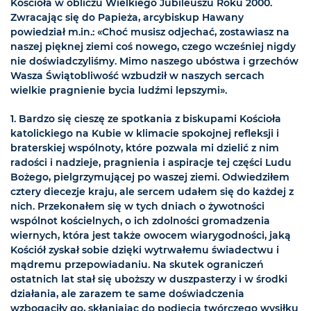
Kościoła w obliczu Wielkiego Jubileuszu Roku 2000.
Zwracając się do Papieża, arcybiskup Hawany
powiedział m.in.: «Choć musisz odjechać, zostawiasz na
naszej pięknej ziemi coś nowego, czego wcześniej nigdy
nie doświadczyliśmy. Mimo naszego ubóstwa i grzechów
Wasza Świątobliwość wzbudził w naszych sercach
wielkie pragnienie bycia ludźmi lepszymi».
1. Bardzo się cieszę ze spotkania z biskupami Kościoła
katolickiego na Kubie w klimacie spokojnej refleksji i
braterskiej wspólnoty, które pozwala mi dzielić z nim
radości i nadzieje, pragnienia i aspiracje tej części Ludu
Bożego, pielgrzymującej po waszej ziemi. Odwiedziłem
cztery diecezje kraju, ale sercem udałem się do każdej z
nich. Przekonałem się w tych dniach o żywotności
wspólnot kościelnych, o ich zdolności gromadzenia
wiernych, która jest także owocem wiarygodności, jaką
Kościół zyskał sobie dzięki wytrwałemu świadectwu i
mądremu przepowiadaniu. Na skutek ograniczeń
ostatnich lat stał się uboższy w duszpasterzy i w środki
działania, ale zarazem te same doświadczenia
wzbogaciły go, skłaniając do podjęcia twórczego wysiłku