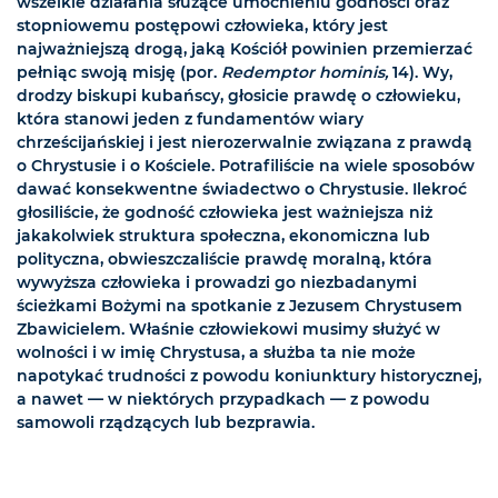
wszelkie działania służące umocnieniu godności oraz
stopniowemu postępowi człowieka, który jest
najważniejszą drogą, jaką Kościół powinien przemierzać
pełniąc swoją misję (por.
Redemptor hominis,
14). Wy,
drodzy biskupi kubańscy, głosicie prawdę o człowieku,
która stanowi jeden z fundamentów wiary
chrześcijańskiej i jest nierozerwalnie związana z prawdą
o Chrystusie i o Kościele. Potrafiliście na wiele sposobów
dawać konsekwentne świadectwo o Chrystusie. Ilekroć
głosiliście, że godność człowieka jest ważniejsza niż
jakakolwiek struktura społeczna, ekonomiczna lub
polityczna, obwieszczaliście prawdę moralną, która
wywyższa człowieka i prowadzi go niezbadanymi
ścieżkami Bożymi na spotkanie z Jezusem Chrystusem
Zbawicielem. Właśnie człowiekowi musimy służyć w
wolności i w imię Chrystusa, a służba ta nie może
napotykać trudności z powodu koniunktury historycznej,
a nawet — w niektórych przypadkach — z powodu
samowoli rządzących lub bezprawia.