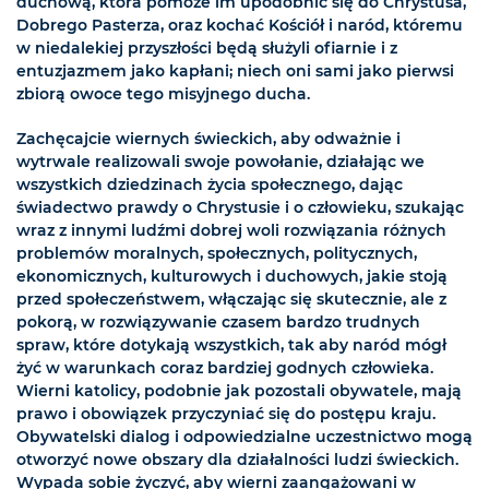
duchową, która pomoże im upodobnić się do Chrystusa,
Dobrego Pasterza, oraz kochać Kościół i naród, któremu
w niedalekiej przyszłości będą służyli ofiarnie i z
entuzjazmem jako kapłani; niech oni sami jako pierwsi
zbiorą owoce tego misyjnego ducha.
Zachęcajcie wiernych świeckich, aby odważnie i
wytrwale realizowali swoje powołanie, działając we
wszystkich dziedzinach życia społecznego, dając
świadectwo prawdy o Chrystusie i o człowieku, szukając
wraz z innymi ludźmi dobrej woli rozwiązania różnych
problemów moralnych, społecznych, politycznych,
ekonomicznych, kulturowych i duchowych, jakie stoją
przed społeczeństwem, włączając się skutecznie, ale z
pokorą, w rozwiązywanie czasem bardzo trudnych
spraw, które dotykają wszystkich, tak aby naród mógł
żyć w warunkach coraz bardziej godnych człowieka.
Wierni katolicy, podobnie jak pozostali obywatele, mają
prawo i obowiązek przyczyniać się do postępu kraju.
Obywatelski dialog i odpowiedzialne uczestnictwo mogą
otworzyć nowe obszary dla działalności ludzi świeckich.
Wypada sobie życzyć, aby wierni zaangażowani w