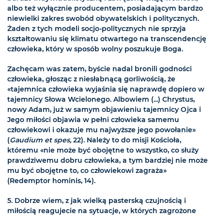
albo też wyłącznie producentem, posiadającym bardzo
niewielki zakres swobód obywatelskich i politycznych.
Żaden z tych modeli socjo-politycznych nie sprzyja
kształtowaniu się klimatu otwartego na transcendencję
człowieka, który w sposób wolny poszukuje Boga.
Zachęcam was zatem, byście nadal bronili godności
człowieka, głosząc z niesłabnącą gorliwością, że
«tajemnica człowieka wyjaśnia się naprawdę dopiero w
tajemnicy Słowa Wcielonego. Albowiem (...) Chrystus,
nowy Adam, już w samym objawieniu tajemnicy Ojca i
Jego miłości objawia w pełni człowieka samemu
człowiekowi i okazuje mu najwyższe jego powołanie»
(
Gaudium et spes,
22). Należy to do misji Kościoła,
któremu «nie może być obojętne to wszystko, co służy
prawdziwemu dobru człowieka, a tym bardziej nie może
mu być obojętne to, co człowiekowi zagraża»
(Redemptor hominis, 14).
5. Dobrze wiem, z jak wielką pasterską czujnością i
miłością reagujecie na sytuacje, w których zagrożone