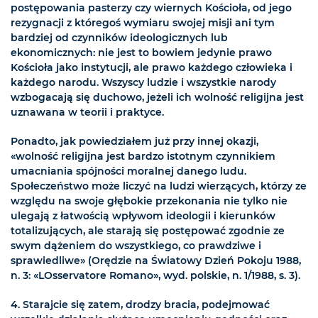
postępowania pasterzy czy wiernych Kościoła, od jego
rezygnacji z któregoś wymiaru swojej misji ani tym
bardziej od czynników ideologicznych lub
ekonomicznych: nie jest to bowiem jedynie prawo
Kościoła jako instytucji, ale prawo każdego człowieka i
każdego narodu. Wszyscy ludzie i wszystkie narody
wzbogacają się duchowo, jeżeli ich wolność religijna jest
uznawana w teorii i praktyce.
Ponadto, jak powiedziałem już przy innej okazji,
«wolność religijna jest bardzo istotnym czynnikiem
umacniania spójności moralnej danego ludu.
Społeczeństwo może liczyć na ludzi wierzących, którzy ze
względu na swoje głębokie przekonania nie tylko nie
ulegają z łatwością wpływom ideologii i kierunków
totalizujących, ale starają się postępować zgodnie ze
swym dążeniem do wszystkiego, co prawdziwe i
sprawiedliwe» (Orędzie na Światowy Dzień Pokoju 1988,
n. 3: «LOsservatore Romano», wyd. polskie, n. 1/1988, s. 3).
4. Starajcie się zatem, drodzy bracia, podejmować