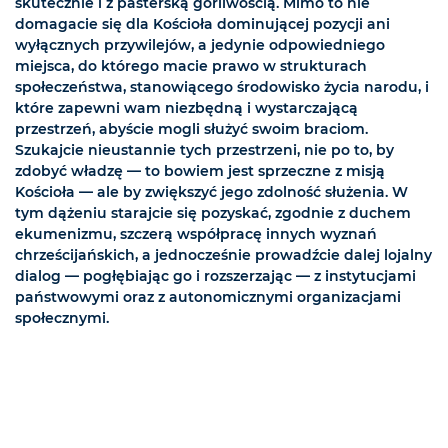
skutecznie i z pasterską gorliwością. Mimo to nie
domagacie się dla Kościoła dominującej pozycji ani
wyłącznych przywilejów, a jedynie odpowiedniego
miejsca, do którego macie prawo w strukturach
społeczeństwa, stanowiącego środowisko życia narodu, i
które zapewni wam niezbędną i wystarczającą
przestrzeń, abyście mogli służyć swoim braciom.
Szukajcie nieustannie tych przestrzeni, nie po to, by
zdobyć władzę — to bowiem jest sprzeczne z misją
Kościoła — ale by zwiększyć jego zdolność służenia. W
tym dążeniu starajcie się pozyskać, zgodnie z duchem
ekumenizmu, szczerą współpracę innych wyznań
chrześcijańskich, a jednocześnie prowadźcie dalej lojalny
dialog — pogłębiając go i rozszerzając — z instytucjami
państwowymi oraz z autonomicznymi organizacjami
społecznymi.