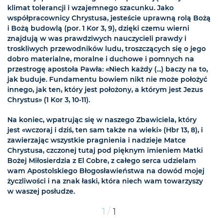
klimat tolerancji i wzajemnego szacunku. Jako
współpracownicy Chrystusa, jesteście uprawną rolą Bożą
i Bożą budowlą (por. 1 Kor 3, 9), dzięki czemu wierni
znajdują w was prawdziwych nauczycieli prawdy i
troskliwych przewodników ludu, troszczących się o jego
dobro materialne, moralne i duchowe i pomnych na
przestrogę apostoła Pawła: «Niech każdy (...) baczy na to,
jak buduje. Fundamentu bowiem nikt nie może położyć
innego, jak ten, który jest położony, a którym jest Jezus
Chrystus» (1 Kor 3, 10-11).
Na koniec, wpatrując się w naszego Zbawiciela, który
jest «wczoraj i dziś, ten sam także na wieki» (Hbr 13, 8), i
zawierzając wszystkie pragnienia i nadzieje Matce
Chrystusa, czczonej tutaj pod pięknym imieniem Matki
Bożej Miłosierdzia z El Cobre, z całego serca udzielam
wam Apostolskiego Błogosławieństwa na dowód mojej
życzliwości i na znak łaski, która niech wam towarzyszy
w waszej posłudze.
/
1
1