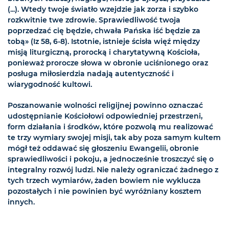
(...). Wtedy twoje światło wzejdzie jak zorza i szybko
rozkwitnie twe zdrowie. Sprawiedliwość twoja
poprzedzać cię będzie, chwała Pańska iść będzie za
tobą» (Iz 58, 6-8). Istotnie, istnieje ścisła więź między
misją liturgiczną, prorocką i charytatywną Kościoła,
ponieważ prorocze słowa w obronie uciśnionego oraz
posługa miłosierdzia nadają autentyczność i
wiarygodność kultowi.
Poszanowanie wolności religijnej powinno oznaczać
udostępnianie Kościołowi odpowiedniej przestrzeni,
form działania i środków, które pozwolą mu realizować
te trzy wymiary swojej misji, tak aby poza samym kultem
mógł też oddawać się głoszeniu Ewangelii, obronie
sprawiedliwości i pokoju, a jednocześnie troszczyć się o
integralny rozwój ludzi. Nie należy ograniczać żadnego z
tych trzech wymiarów, żaden bowiem nie wyklucza
pozostałych i nie powinien być wyróżniany kosztem
innych.