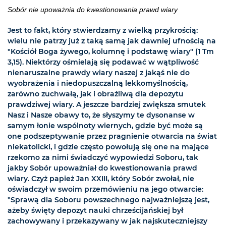
Sobór nie upoważnia do kwestionowania prawd wiary
Jest to fakt, który stwierdzamy z wielką przykrością:
wielu nie patrzy już z taką samą jak dawniej ufnością na
"Kościół Boga żywego, kolumnę i podstawę wiary" (1 Tm
3,15). Niektórzy ośmielają się podawać w wątpliwość
nienaruszalne prawdy wiary naszej z jakąś nie do
wyobrażenia i niedopuszczalną lekkomyślnością,
zarówno zuchwałą, jak i obraźliwą dla depozytu
prawdziwej wiary. A jeszcze bardziej zwiększa smutek
Nasz i Nasze obawy to, że słyszymy te dysonanse w
samym łonie wspólnoty wiernych, gdzie być może są
one podszeptywanie przez pragnienie otwarcia na świat
niekatolicki, i gdzie często powołują się one na mające
rzekomo za nimi świadczyć wypowiedzi Soboru, tak
jakby Sobór upoważniał do kwestionowania prawd
wiary. Czyż papież Jan XXIII, który Sobór zwołał, nie
oświadczył w swoim przemówieniu na jego otwarcie:
"Sprawą dla Soboru powszechnego najważniejszą jest,
ażeby święty depozyt nauki chrześcijańskiej był
zachowywany i przekazywany w jak najskuteczniejszy