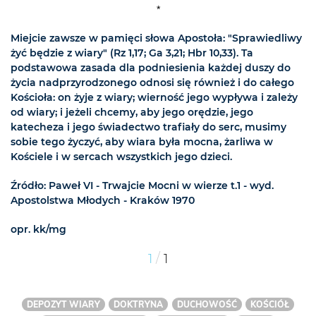
*
Miejcie zawsze w pamięci słowa Apostoła: "Sprawiedliwy
żyć będzie z wiary" (Rz 1,17; Ga 3,21; Hbr 10,33). Ta
podstawowa zasada dla podniesienia każdej duszy do
życia nadprzyrodzonego odnosi się również i do całego
Kościoła: on żyje z wiary; wierność jego wypływa i zależy
od wiary; i jeżeli chcemy, aby jego orędzie, jego
katecheza i jego świadectwo trafiały do serc, musimy
sobie tego życzyć, aby wiara była mocna, żarliwa w
Kościele i w sercach wszystkich jego dzieci.
Źródło: Paweł VI - Trwajcie Mocni w wierze t.1 - wyd.
Apostolstwa Młodych - Kraków 1970
opr. kk/mg
/
1
1
DEPOZYT WIARY
DOKTRYNA
DUCHOWOŚĆ
KOŚCIÓŁ