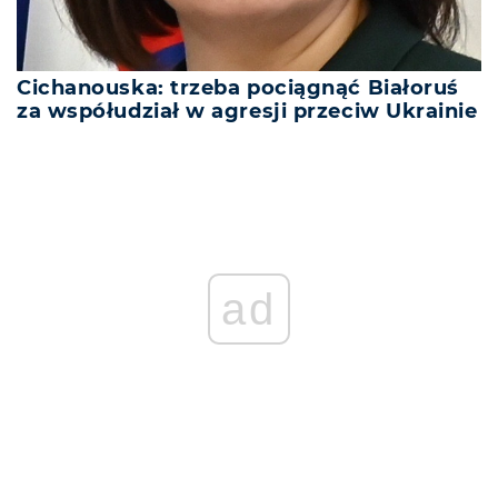
Cichanouska: trzeba pociągnąć Białoruś
za współudział w agresji przeciw Ukrainie
ad