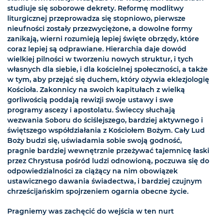
studiuje się soborowe dekrety. Reformę modlitwy
liturgicznej przeprowadza się stopniowo, pierwsze
nieufności zostały przezwyciężone, a dowolne formy
zanikają, wierni rozumieją lepiej święte obrzędy, które
coraz lepiej są odprawiane. Hierarchia daje dowód
wielkiej pilności w tworzeniu nowych struktur, i tych
własnych dla siebie, i dla kościelnej społeczności, a także
w tym, aby przejąć się duchem, który ożywia eklezjologię
Kościoła. Zakonnicy na swoich kapitułach z wielką
gorliwością poddają rewizji swoje ustawy i swe
programy ascezy i apostolatu. Świeccy słuchają
wezwania Soboru do ściślejszego, bardziej aktywnego i
świętszego współdziałania z Kościołem Bożym. Cały Lud
Boży budzi się, uświadamia sobie swoją godność,
pragnie bardziej wewnętrznie przeżywać tajemnicę łaski
przez Chrystusa pośród ludzi odnowioną, poczuwa się do
odpowiedzialności za ciążący na nim obowiązek
ustawicznego dawania świadectwa, i bardziej czujnym
chrześcijańskim spojrzeniem ogarnia obecne życie.
Pragniemy was zachęcić do wejścia w ten nurt