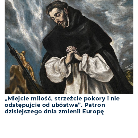
„Miejcie miłość, strzeżcie pokory i nie
odstępujcie od ubóstwa”. Patron
dzisiejszego dnia zmienił Europę