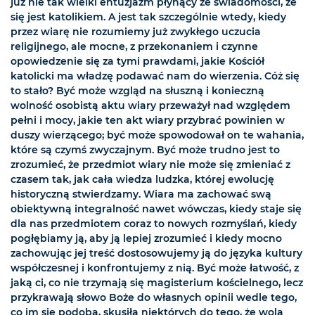
już nie tak wielki entuzjazm płynący ze świadomości, że
się jest katolikiem. A jest tak szczególnie wtedy, kiedy
przez wiarę nie rozumiemy już zwykłego uczucia
religijnego, ale mocne, z przekonaniem i czynne
opowiedzenie się za tymi prawdami, jakie Kościół
katolicki ma władzę podawać nam do wierzenia. Cóż się
to stało? Być może wzgląd na słuszną i konieczną
wolność osobistą aktu wiary przeważył nad względem
pełni i mocy, jakie ten akt wiary przybrać powinien w
duszy wierzącego; być może spowodował on te wahania,
które są czymś zwyczajnym. Być może trudno jest to
zrozumieć, że przedmiot wiary nie może się zmieniać z
czasem tak, jak cała wiedza ludzka, której ewolucję
historyczną stwierdzamy. Wiara ma zachować swą
obiektywną integralność nawet wówczas, kiedy staje się
dla nas przedmiotem coraz to nowych rozmyślań, kiedy
pogłębiamy ją, aby ją lepiej zrozumieć i kiedy mocno
zachowując jej treść dostosowujemy ją do języka kultury
współczesnej i konfrontujemy z nią. Być może łatwość, z
jaką ci, co nie trzymają się magisterium kościelnego, lecz
przykrawają słowo Boże do własnych opinii wedle tego,
co im się podoba, skusiła niektórych do tego, że wolą