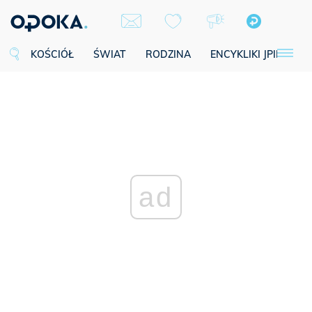
KOŚCIÓŁ
ŚWIAT
RODZINA
ENCYKLIKI JPII
SE
ad