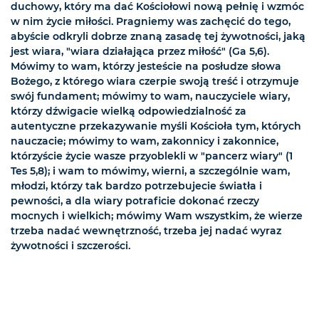
duchowy, który ma dać Kościołowi nową pełnię i wzmóc
w nim życie miłości. Pragniemy was zachęcić do tego,
abyście odkryli dobrze znaną zasadę tej żywotności, jaką
jest wiara, "wiara działająca przez miłość" (Ga 5,6).
Mówimy to wam, którzy jesteście na posłudze słowa
Bożego, z którego wiara czerpie swoją treść i otrzymuje
swój fundament; mówimy to wam, nauczyciele wiary,
którzy dźwigacie wielką odpowiedzialność za
autentyczne przekazywanie myśli Kościoła tym, których
nauczacie; mówimy to wam, zakonnicy i zakonnice,
którzyście życie wasze przyoblekli w "pancerz wiary" (1
Tes 5,8); i wam to mówimy, wierni, a szczególnie wam,
młodzi, którzy tak bardzo potrzebujecie światła i
pewności, a dla wiary potraficie dokonać rzeczy
mocnych i wielkich; mówimy Wam wszystkim, że wierze
trzeba nadać wewnętrzność, trzeba jej nadać wyraz
żywotności i szczerości.