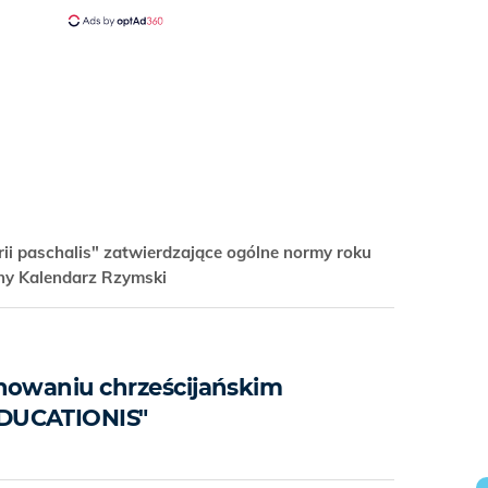
ii paschalis" zatwierdzające ogólne normy roku
lny Kalendarz Rzymski
howaniu chrześcijańskim
DUCATIONIS"
s