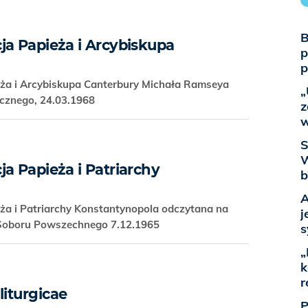
B
ja Papieża i Arcybiskupa
p
p
ża i Arcybiskupa Canterbury Michała Ramseya
„
icznego, 24.03.1968
z
w
S
W
a Papieża i Patriarchy
b
A
ża i Patriarchy Konstantynopola odczytana na
j
ej Soboru Powszechnego 7.12.1965
s
„
k
r
liturgicae
P