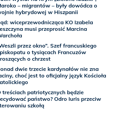
aroko – migrantów – były dowódca o
ojnie hybrydowej w Hiszpanii
ąd: wiceprzewodnicząca KO Izabela
eszczyna musi przeprosić Marcina
Warchoła
Weszli przez okno”. Szef francuskiego
piskopatu o tysiącach Francuzów
roszących o chrzest
onad dwie trzecie kardynałów nie zna
aciny, choć jest to oficjalny język Kościoła
atolickiego
 treściach patriotycznych będzie
ecydować państwo? Odro Iuris przeciw
terowaniu szkołą