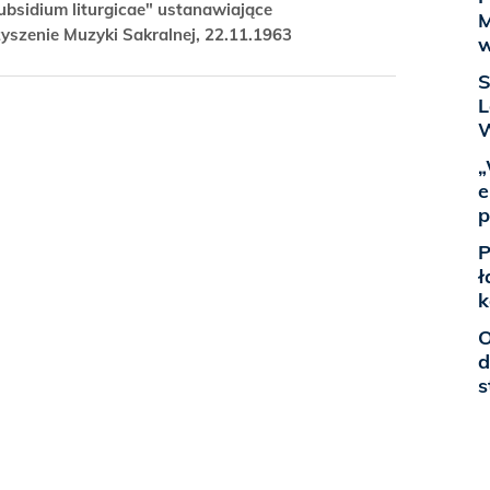
ubsidium liturgicae" ustanawiające
M
szenie Muzyki Sakralnej, 22.11.1963
w
S
L
„
e
p
P
ł
k
O
d
s