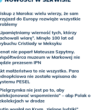
iskup z Maroka: wielu wierzy, że sam
rzyjazd do Europy rozwiąże wszystkie
roblemy
Upamiętniamy wierność tych, którzy
achowali wiarę”. Minęło 100 lat od
ybuchu Cristiady w Meksyku
enat nie poparł Mateusza Szpytmy.
spółtwórca muzeum w Markowej nie
ędzie prezesem IPN
kt małżeństwa to nie wszystko. Para
ednopłciowa nie została wpisana do
ystemu PESEL
Pielgrzymka nie jest po to, aby
olekcjonować wspomnienia” – abp Polak o
ekolekcjach w drodze
utin wysłał na Krym „zielone ludziki”,