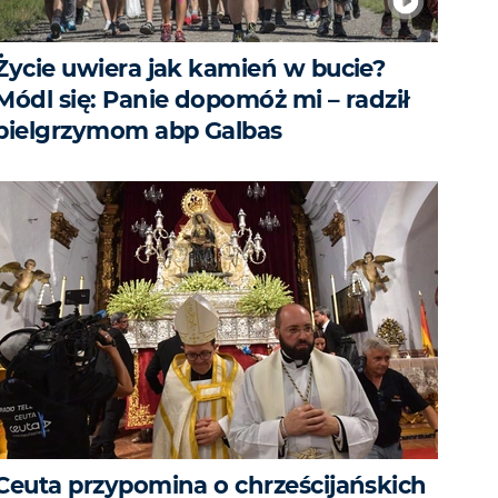
Życie uwiera jak kamień w bucie?
Módl się: Panie dopomóż mi – radził
pielgrzymom abp Galbas
Ceuta przypomina o chrześcijańskich