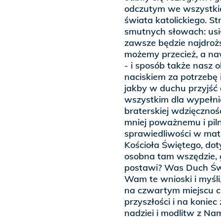
odczutym we wszystkich
świata katolickiego. St
smutnych słowach: usił
zawsze będzie najdroż
możemy przecież, a na
- i sposób także nasz 
naciskiem za potrzebę
jakby w duchu przyjść 
wszystkim dla wypełni
braterskiej wdzięcznoś
mniej poważnemu i pi
sprawiedliwości w mate
Kościoła Świętego, do
osobna tam wszędzie, g
postawi? Was Duch Świ
Wam te wnioski i myśli
na czwartym miejscu c
przyszłości i na koni
nadziei i modlitw z Nam