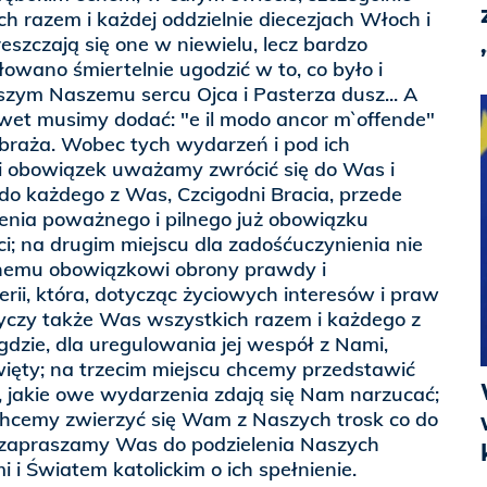
 razem i każdej oddzielnie diecezjach Włoch i
reszczają się one w niewielu, lecz bardzo
owano śmiertelnie ugodzić w to, co było i
szym Naszemu sercu Ojca i Pasterza dusz... A
wet musimy dodać: "e il modo ancor m`offende"
obraża. Wobec tych wydarzeń i pod ich
 i obowiązek uważamy zwrócić się do Was i
do każdego z Was, Czcigodni Bracia, przede
enia poważnego i pilnego już obowiązku
ci; na drugim miejscu dla zadośćuczynienia nie
lnemu obowiązkowi obrony prawdy i
rii, która, dotycząc życiowych interesów i praw
tyczy także Was wszystkich razem i każdego z
dzie, dla uregulowania jej wespół z Nami,
ęty; na trzecim miejscu chcemy przedstawić
, jakie owe wydarzenia zdają się Nam narzucać;
hcemy zwierzyć się Wam z Naszych trosk co do
ec zapraszamy Was do podzielenia Naszych
i i Światem katolickim o ich spełnienie.