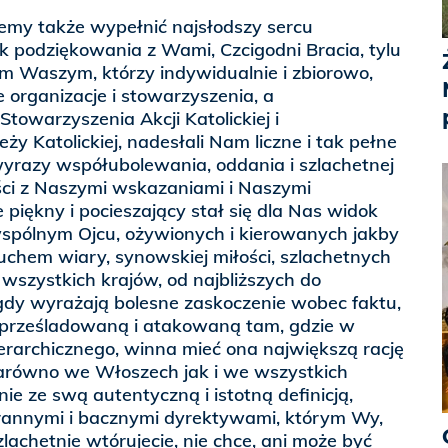
iemy także wypełnić najsłodszy sercu
 podziękowania z Wami, Czcigodni Bracia, tylu
 Waszym, którzy indywidualnie i zbiorowo,
e organizacje i stowarzyszenia, a
towarzyszenia Akcji Katolickiej i
y Katolickiej, nadesłali Nam liczne i tak pełne
yrazy współubolewania, oddania i szlachetnej
ści z Naszymi wskazaniami i Naszymi
 piękny i pocieszający stał się dla Nas widok
pólnym Ojcu, ożywionych i kierowanych jakby
chem wiary, synowskiej miłości, szlachetnych
h wszystkich krajów, od najbliższych do
 gdy wyrażają bolesne zaskoczenie wobec faktu,
t prześladowaną i atakowaną tam, gdzie w
erarchicznego, winna mieć ona największą rację
 zarówno we Włoszech jak i we wszystkich
ie ze swą autentyczną i istotną definicją,
rannymi i bacznymi dyrektywami, którym Wy,
zlachetnie wtórujecie, nie chce, ani może być