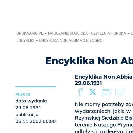
OPOKA.ORG.PL
NAUCZANIE KOŚCIOŁA - CZYTELNIA - OPOKA
ENCYKLIKI
ENCYKLIKA NON ABBIAMO BISOGNO
Encyklika Non A
Encyklika Non Abbiam
29.06.1931
PIUS XI
data wydania
Nie mamy potrzeby zaw
29.06.1931
wydarzeniach, jakie w 
publikacja
Rzymskiej Siedzibie Bi
05.11.2002 00:00
terenie Naszego Pryma
odbiły się rozległym i