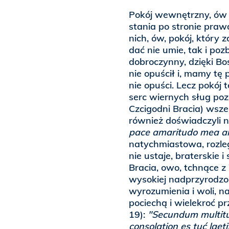
Pokój wewnętrzny, ów p
stania po stronie prawd
nich, ów, pokój, który 
dać nie umie, tak i poz
dobroczynny, dzięki Bos
nie opuścił i, mamy tę 
nie opuści. Lecz pokój 
serc wiernych sług poz
Czcigodni Bracia) wsze
również doświadczyli 
pace amaritudo mea a
natychmiastowa, rozleg
nie ustaje, braterskie 
Bracia, owo, tchnące z
wysokiej nadprzyrodzonej
wyrozumienia i woli, 
pociechą i wielekroć p
19):
"Secundum multit
consolation es tuć la