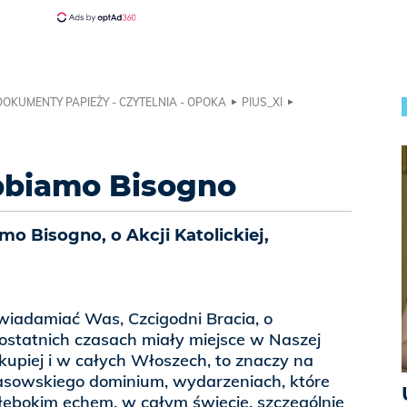
DOKUMENTY PAPIEŻY - CZYTELNIA - OPOKA
PIUS_XI
bbiamo Bisogno
o Bisogno, o Akcji Katolickiej,
iadamiać Was, Czcigodni Bracia, o
ostatnich czasach miały miejsce w Naszej
skupiej i w całych Włoszech, to znaczy na
sowskiego dominium, wydarzeniach, które
 głębokim echem, w całym świecie, szczególnie