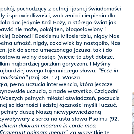
okój, pochodzący z pełnej i jasnej świadomości
y i sprawiedliwości, walczenia i cierpienia dla
zdoła dać jedynie Król Boży, a którego świat jak
bawić nie może, pokój ten, błogosławiony i
kiej Dobroci i Boskiemu Miłosierdziu, nigdy Nas
pełną ufność, nigdy, cokolwiek by nastąpiło, Nas
ten, jak do serca umęczonego Jezusa, tak i do
ostawia wolny dostęp (wiecie to zbyt dobrze,
lkim najbardziej gorzkim goryczom. I Myśmy
najbardziej owego tajemniczego słowa:
"Ecce in
marissima"
(Izaj. 38, 17). Wasza
ła, pełna uczucia interwencja, która jeszcze
i synowskie uczucia, a nade wszystko, Czcigodni
 Waszych pełnych miłości oświadczeń, poczucie
 solidarności i ścisłej łączności myśli i uczuć,
napełniły duszę Naszą niewypowiedzianą
rzywoływały z serca na usta słowa Psalmu (92,
udinem dolorum meorum in corde meo,
etificaverunt animam meam"
. Za wszystkie te