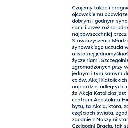
Czujemy także i pragn
ojcowskiemu obowiązek
dobrym i godnym synom
sami i przez różnorodn
najpowszechniej przez S
Stowarzyszenia Młodzież
synowskiego uczucia w
a istotnej jednomyślno
życzeniami. Szczególnie
zgromadzonych przy ws
jednym i tym samym du
celów, Akcji Katolickic
najbardziej odległych,
że Akcja Katolicka jes
centrum Apostolatu Hi
bytu, ta Akcja, która,
częściach świata, zgodn
zgodnie z Naszymi sta
Czcigodni Bracia, tak s