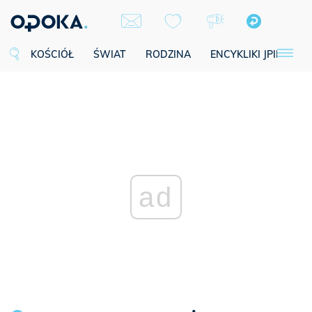
KOŚCIÓŁ
ŚWIAT
RODZINA
ENCYKLIKI JPII
SE
ad