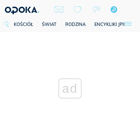
KOŚCIÓŁ
ŚWIAT
RODZINA
ENCYKLIKI JPII
SE
ad