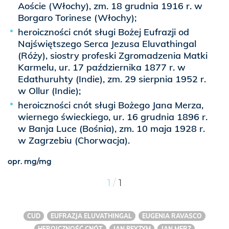
Aoście (Włochy), zm. 18 grudnia 1916 r. w
Borgaro Torinese (Włochy);
heroiczności cnót sługi Bożej Eufrazji od
Najświętszego Serca Jezusa Eluvathingal
(Róży), siostry profeski Zgromadzenia Matki
Karmelu, ur. 17 października 1877 r. w
Edathuruhty (Indie), zm. 29 sierpnia 1952 r.
w Ollur (Indie);
heroiczności cnót sługi Bożego Jana Merza,
wiernego świeckiego, ur. 16 grudnia 1896 r.
w Banja Luce (Bośnia), zm. 10 maja 1928 r.
w Zagrzebiu (Chorwacja).
opr. mg/mg
/
1
1
CUD
EUFRAZJA ELUVATHINGAL
EUGENIA RAVASCO
HEROICZNOŚĆ CNÓT
JAN BEYZYM
JAN MERZ