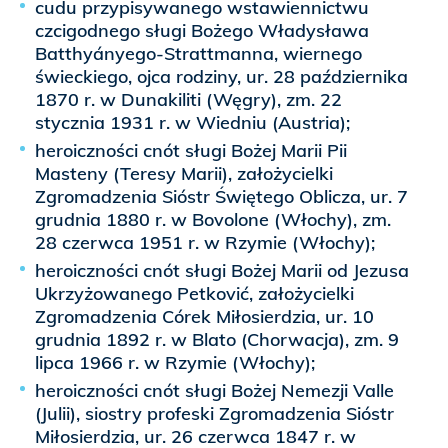
cudu przypisywanego wstawiennictwu
czcigodnego sługi Bożego Władysława
Batthyányego-Strattmanna, wiernego
świeckiego, ojca rodziny, ur. 28 października
1870 r. w Dunakiliti (Węgry), zm. 22
stycznia 1931 r. w Wiedniu (Austria);
heroiczności cnót sługi Bożej Marii Pii
Masteny (Teresy Marii), założycielki
Zgromadzenia Sióstr Świętego Oblicza, ur. 7
grudnia 1880 r. w Bovolone (Włochy), zm.
28 czerwca 1951 r. w Rzymie (Włochy);
heroiczności cnót sługi Bożej Marii od Jezusa
Ukrzyżowanego Petković, założycielki
Zgromadzenia Córek Miłosierdzia, ur. 10
grudnia 1892 r. w Blato (Chorwacja), zm. 9
lipca 1966 r. w Rzymie (Włochy);
heroiczności cnót sługi Bożej Nemezji Valle
(Julii), siostry profeski Zgromadzenia Sióstr
Miłosierdzia, ur. 26 czerwca 1847 r. w