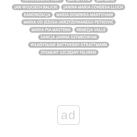
JAN WOJCIECH BALICKI
JANINA MARIA CONDESA LLUCH
KANONIZACJA
MARIA DOMINIKA MANTOVANI
MARIA OD JEZUSA UKRZYŻOWANEGO PETKOVIĆ
MARIA PIA MASTENA
NEMEZJA VALLE
SANCJA JANINA SZYMKOWIAK
WŁADYSŁAW BATTHYÁNY-STRATTMANN
ZYGMUNT SZCZĘSNY FELIŃSKI
ad