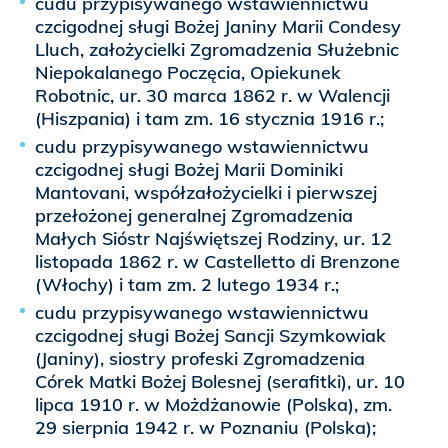
cudu przypisywanego wstawiennictwu
czcigodnej sługi Bożej Janiny Marii Condesy
Lluch, założycielki Zgromadzenia Służebnic
Niepokalanego Poczęcia, Opiekunek
Robotnic, ur. 30 marca 1862 r. w Walencji
(Hiszpania) i tam zm. 16 stycznia 1916 r.;
cudu przypisywanego wstawiennictwu
czcigodnej sługi Bożej Marii Dominiki
Mantovani, współzałożycielki i pierwszej
przełożonej generalnej Zgromadzenia
Małych Sióstr Najświętszej Rodziny, ur. 12
listopada 1862 r. w Castelletto di Brenzone
(Włochy) i tam zm. 2 lutego 1934 r.;
cudu przypisywanego wstawiennictwu
czcigodnej sługi Bożej Sancji Szymkowiak
(Janiny), siostry profeski Zgromadzenia
Córek Matki Bożej Bolesnej (serafitki), ur. 10
lipca 1910 r. w Możdżanowie (Polska), zm.
29 sierpnia 1942 r. w Poznaniu (Polska);