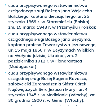
cudu przypisywanego wstawiennictwu
czcigodnego sługi Bożego Jana Wojciecha
Balickiego, kapłana diecezjalnego, ur. 25
stycznia 1869 r. w Staromieściu (Polska),
zm. 15 marca 1948 r. w Przemyślu (Polska);
cudu przypisywanego wstawiennictwu
czcigodnego sługi Bożego Jana Beyzyma,
kapłana profesa Towarzystwa Jezusowego,
ur. 15 maja 1850 r. w Beyzymach Wielkich
na Wołyniu (dzisiaj Ukraina), zm. 2
października 1912 r. w Fianarantsoa
(Madagaskar);
cudu przypisywanego wstawiennictwu
czcigodnej sługi Bożej Eugenii Ravasco,
założycielki Zgromadzenia Sióstr Córek
Najświętszych Serc Jezusa i Maryi, ur. 4
stycznia 1845 r. w Mediolanie (Włochy), zm.
30 grudnia 1900 r. w Genui (Włochy);