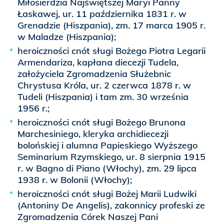
Miłosierdzia Najświętszej Maryi Panny
Łaskawej, ur. 11 października 1831 r. w
Grenadzie (Hiszpania), zm. 17 marca 1905 r.
w Maladze (Hiszpania);
heroiczności cnót sługi Bożego Piotra Legarii
Armendariza, kapłana diecezji Tudela,
założyciela Zgromadzenia Służebnic
Chrystusa Króla, ur. 2 czerwca 1878 r. w
Tudeli (Hiszpania) i tam zm. 30 września
1956 r.;
heroiczności cnót sługi Bożego Brunona
Marchesiniego, kleryka archidiecezji
bolońskiej i alumna Papieskiego Wyższego
Seminarium Rzymskiego, ur. 8 sierpnia 1915
r. w Bagno di Piano (Włochy), zm. 29 lipca
1938 r. w Bolonii (Włochy);
heroiczności cnót sługi Bożej Marii Ludwiki
(Antoniny De Angelis), zakonnicy profeski ze
Zgromadzenia Córek Naszej Pani