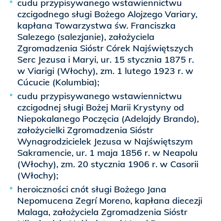
cudu przypisywanego wstawiennictwu
czcigodnego sługi Bożego Alojzego Variary,
kapłana Towarzystwa św. Franciszka
Salezego (salezjanie), założyciela
Zgromadzenia Sióstr Córek Najświętszych
Serc Jezusa i Maryi, ur. 15 stycznia 1875 r.
w Viarigi (Włochy), zm. 1 lutego 1923 r. w
Cúcucie (Kolumbia);
cudu przypisywanego wstawiennictwu
czcigodnej sługi Bożej Marii Krystyny od
Niepokalanego Poczęcia (Adelajdy Brando),
założycielki Zgromadzenia Sióstr
Wynagrodzicielek Jezusa w Najświętszym
Sakramencie, ur. 1 maja 1856 r. w Neapolu
(Włochy), zm. 20 stycznia 1906 r. w Casorii
(Włochy);
heroiczności cnót sługi Bożego Jana
Nepomucena Zegrí Moreno, kapłana diecezji
Malaga, założyciela Zgromadzenia Sióstr