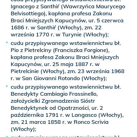
Ignacego z Santhiŕ (Wawrzyńca Maurycego
Belvisottiego), kapłana profesa Zakonu
Braci Mniejszych Kapucynów, ur. 5 czerwca
1686 r. w Santhiŕ (Włochy), zm. 22
września 1770 r. w Turynie (Włochy);
cudu przypisywanego wstawiennictwu bł.
Pio z Pietrelciny (Franciszka Forgione),
kapłana profesa Zakonu Braci Mniejszych
Kapucynów, ur. 25 maja 1887 r. w
Pietrelcinie (Włochy), zm. 23 września 1968
r. w San Giovanni Rotondo (Włochy);
cudu przypisywanego wstawiennictwu bł.
Benedykty Cambiagio Frassinello,
założycielki Zgromadzenia Sióstr
Benedyktynek od Opatrzności, ur. 2
października 1791 r. w Langasco (Włochy),
zm. 21 marca 1858 r. w Ronco Scrivia
(Włochy);