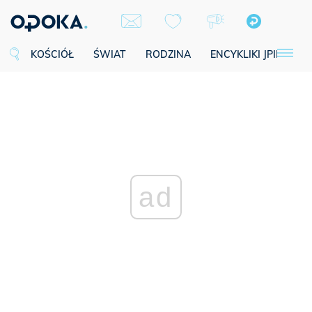
KOŚCIÓŁ
ŚWIAT
RODZINA
ENCYKLIKI JPII
SE
ad