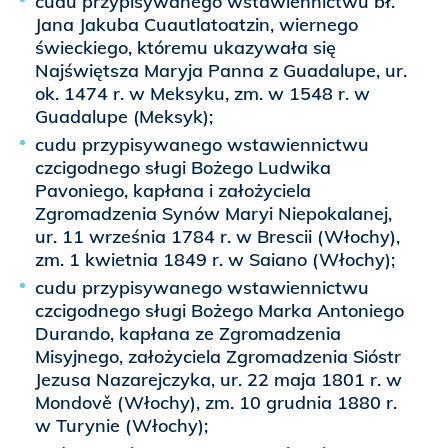
cudu przypisywanego wstawiennictwu bł.
Jana Jakuba Cuautlatoatzin, wiernego
świeckiego, któremu ukazywała się
Najświętsza Maryja Panna z Guadalupe, ur.
ok. 1474 r. w Meksyku, zm. w 1548 r. w
Guadalupe (Meksyk);
cudu przypisywanego wstawiennictwu
czcigodnego sługi Bożego Ludwika
Pavoniego, kapłana i założyciela
Zgromadzenia Synów Maryi Niepokalanej,
ur. 11 września 1784 r. w Brescii (Włochy),
zm. 1 kwietnia 1849 r. w Saiano (Włochy);
cudu przypisywanego wstawiennictwu
czcigodnego sługi Bożego Marka Antoniego
Durando, kapłana ze Zgromadzenia
Misyjnego, założyciela Zgromadzenia Sióstr
Jezusa Nazarejczyka, ur. 22 maja 1801 r. w
Mondově (Włochy), zm. 10 grudnia 1880 r.
w Turynie (Włochy);