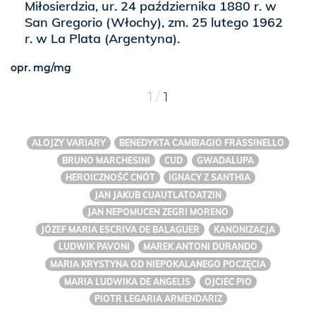
Miłosierdzia, ur. 24 października 1880 r. w
San Gregorio (Włochy), zm. 25 lutego 1962
r. w La Plata (Argentyna).
opr. mg/mg
/
1
1
ALOJZY VARIARY
BENEDYKTA CAMBIAGIO FRASSINELLO
BRUNO MARCHESINI
CUD
GWADALUPA
HEROICZNOŚĆ CNÓT
IGNACY Z SANTHIA
JAN JAKUB CUAUTLATOATZIN
JAN NEPOMUCEN ZEGRI MORENO
JÓZEF MARIA ESCRIVA DE BALAGUER
KANONIZACJA
LUDWIK PAVONI
MAREK ANTONI DURANDO
MARIA KRYSTYNA OD NIEPOKALANEGO POCZĘCIA
MARIA LUDWIKA DE ANGELIS
OJCIEC PIO
PIOTR LEGARIA ARMENDARIZ